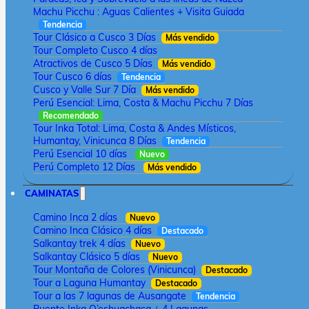
Machu Picchu : Aguas Calientes + Visita Guiada
Tendencia
Tour Clásico a Cusco 3 Días
Más vendido
Tour Completo Cusco 4 días
Atractivos de Cusco 5 Días
Más vendido
Tour Cusco 6 días
Tendencia
Cusco y Valle Sur 7 Día
Más vendido
Perú Esencial: Lima, Costa & Machu Picchu 7 Días
Recomendado
Tour Inka Total: Lima, Costa & Andes Místicos,
Humantay, Vinicunca 8 Días
Tendencia
Perú Esencial 10 días
Nuevo
Perú Completo 12 Días
Más vendido
CAMINATAS
Camino Inca 2 días
Nuevo
Camino Inca Clásico 4 días
Destacado
Salkantay trek 4 días
Nuevo
Salkantay Clásico 5 días
Nuevo
Tour Montaña de Colores (Vinicunca)
Destacado
Tour a Laguna Humantay
Destacado
Tour a las 7 lagunas de Ausangate
Tendencia