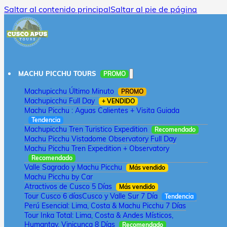
Saltar al contenido principal
Saltar al pie de página
MACHU PICCHU TOURS
PROMO
Machupicchu Último Minuto
PROMO
Machupicchu Full Day
+ VENDIDO
Machu Picchu : Aguas Calientes + Visita Guiada
Tendencia
Machupicchu Tren Turistico Expedition
Recomendado
Machu Picchu Vistadome Observatory Full Day
Machu Picchu Tren Expedition + Observatory
Recomendado
Valle Sagrado y Machu Picchu
Más vendido
Machu Picchu by Car
Atractivos de Cusco 5 Días
Más vendido
Tour Cusco 6 días
Cusco y Valle Sur 7 Día
Tendencia
Perú Esencial: Lima, Costa & Machu Picchu 7 Días
Tour Inka Total: Lima, Costa & Andes Místicos,
Humantay, Vinicunca 8 Días
Recomendado