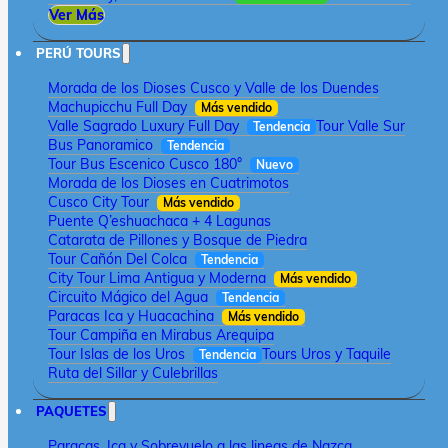
Ver Más
PERÚ TOURS
Morada de los Dioses Cusco y Valle de los Duendes
Machupicchu Full Day
Más vendido
Valle Sagrado Luxury Full Day
Tour Valle Sur
Tendencia
Bus Panoramico
Tendencia
Tour Bus Escenico Cusco 180°
Nuevo
Morada de los Dioses en Cuatrimotos
Cusco City Tour
Más vendido
Puente Q’eshuachaca + 4 Lagunas
Catarata de Pillones y Bosque de Piedra
Tour Cañón Del Colca
Tendencia
City Tour Lima Antigua y Moderna
Más vendido
Circuito Mágico del Agua
Tendencia
Paracas Ica y Huacachina
Más vendido
Tour Campiña en Mirabus Arequipa
Tour Islas de los Uros
Tours Uros y Taquile
Tendencia
Ruta del Sillar y Culebrillas
PAQUETES
Paracas, Ica y Sobrevuelo a las lineas de Nazca