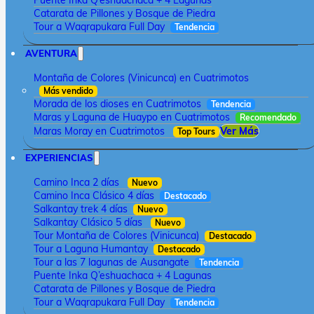
Puente Inka Q’eshuachaca + 4 Lagunas
Catarata de Pillones y Bosque de Piedra
Tour a Waqrapukara Full Day
Tendencia
AVENTURA
Montaña de Colores (Vinicunca) en Cuatrimotos
Más vendido
Morada de los dioses en Cuatrimotos
Tendencia
Maras y Laguna de Huaypo en Cuatrimotos
Recomendado
Maras Moray en Cuatrimotos
Ver Más
Top Tours
EXPERIENCIAS
Camino Inca 2 días
Nuevo
Camino Inca Clásico 4 días
Destacado
Salkantay trek 4 días
Nuevo
Salkantay Clásico 5 días
Nuevo
Tour Montaña de Colores (Vinicunca)
Destacado
Tour a Laguna Humantay
Destacado
Tour a las 7 lagunas de Ausangate
Tendencia
Puente Inka Q’eshuachaca + 4 Lagunas
Catarata de Pillones y Bosque de Piedra
Tour a Waqrapukara Full Day
Tendencia