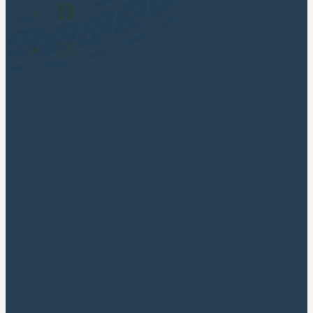
Gay Friendly (LGBT) 🏳️‍🌈
TOUR POPULARES
Cusco City Tour
Montaña 7 Colores
Laguna Humantay Full Day
Maras Moray en Cuatrimotos
Machupicchu Full Day
Valle Sagrado Tradicional
Valle Sagrado Luxury Full Day
SOBRE NOSOTROS