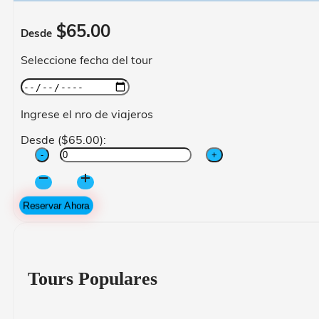
$
65.00
Desde
Seleccione fecha del tour
Ingrese el nro de viajeros
Desde (
$
65.00
):
Puente
Q’eshuachaca
+
Reservar Ahora
4
Lagunas
cantidad
Tours Populares