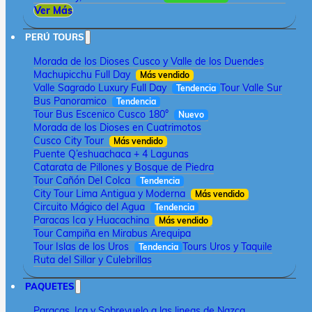
Ver Más
PERÚ TOURS
Morada de los Dioses Cusco y Valle de los Duendes
Machupicchu Full Day
Más vendido
Valle Sagrado Luxury Full Day
Tour Valle Sur
Tendencia
Bus Panoramico
Tendencia
Tour Bus Escenico Cusco 180°
Nuevo
Morada de los Dioses en Cuatrimotos
Cusco City Tour
Más vendido
Puente Q’eshuachaca + 4 Lagunas
Catarata de Pillones y Bosque de Piedra
Tour Cañón Del Colca
Tendencia
City Tour Lima Antigua y Moderna
Más vendido
Circuito Mágico del Agua
Tendencia
Paracas Ica y Huacachina
Más vendido
Tour Campiña en Mirabus Arequipa
Tour Islas de los Uros
Tours Uros y Taquile
Tendencia
Ruta del Sillar y Culebrillas
PAQUETES
Paracas, Ica y Sobrevuelo a las lineas de Nazca