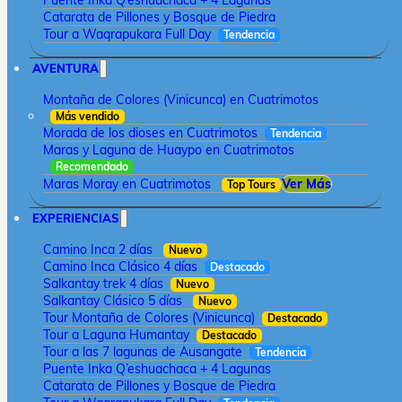
Puente Inka Q’eshuachaca + 4 Lagunas
Catarata de Pillones y Bosque de Piedra
Tour a Waqrapukara Full Day
Tendencia
AVENTURA
Montaña de Colores (Vinicunca) en Cuatrimotos
Más vendido
Morada de los dioses en Cuatrimotos
Tendencia
Maras y Laguna de Huaypo en Cuatrimotos
Recomendado
Maras Moray en Cuatrimotos
Ver Más
Top Tours
EXPERIENCIAS
Camino Inca 2 días
Nuevo
Camino Inca Clásico 4 días
Destacado
Salkantay trek 4 días
Nuevo
Salkantay Clásico 5 días
Nuevo
Tour Montaña de Colores (Vinicunca)
Destacado
Tour a Laguna Humantay
Destacado
Tour a las 7 lagunas de Ausangate
Tendencia
Puente Inka Q’eshuachaca + 4 Lagunas
Catarata de Pillones y Bosque de Piedra