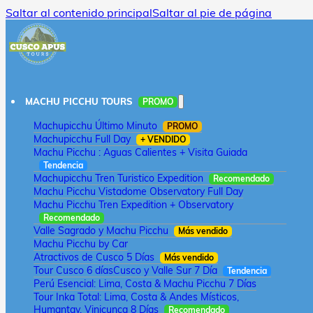
Saltar al contenido principal
Saltar al pie de página
MACHU PICCHU TOURS
PROMO
Machupicchu Último Minuto
PROMO
Machupicchu Full Day
+ VENDIDO
Machu Picchu : Aguas Calientes + Visita Guiada
Tendencia
Machupicchu Tren Turistico Expedition
Recomendado
Machu Picchu Vistadome Observatory Full Day
Machu Picchu Tren Expedition + Observatory
Recomendado
Valle Sagrado y Machu Picchu
Más vendido
Machu Picchu by Car
Atractivos de Cusco 5 Días
Más vendido
Tour Cusco 6 días
Cusco y Valle Sur 7 Día
Tendencia
Perú Esencial: Lima, Costa & Machu Picchu 7 Días
Tour Inka Total: Lima, Costa & Andes Místicos,
Humantay, Vinicunca 8 Días
Recomendado