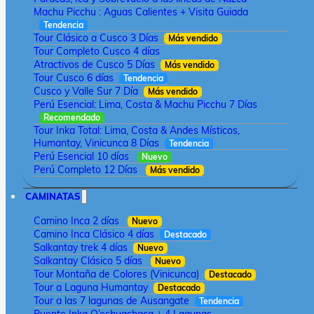
Machu Picchu : Aguas Calientes + Visita Guiada
Tendencia
Tour Clásico a Cusco 3 Días
Más vendido
Tour Completo Cusco 4 días
Atractivos de Cusco 5 Días
Más vendido
Tour Cusco 6 días
Tendencia
Cusco y Valle Sur 7 Día
Más vendido
Perú Esencial: Lima, Costa & Machu Picchu 7 Días
Recomendado
Tour Inka Total: Lima, Costa & Andes Místicos,
Humantay, Vinicunca 8 Días
Tendencia
Perú Esencial 10 días
Nuevo
Perú Completo 12 Días
Más vendido
CAMINATAS
Camino Inca 2 días
Nuevo
Camino Inca Clásico 4 días
Destacado
Salkantay trek 4 días
Nuevo
Salkantay Clásico 5 días
Nuevo
Tour Montaña de Colores (Vinicunca)
Destacado
Tour a Laguna Humantay
Destacado
Tour a las 7 lagunas de Ausangate
Tendencia