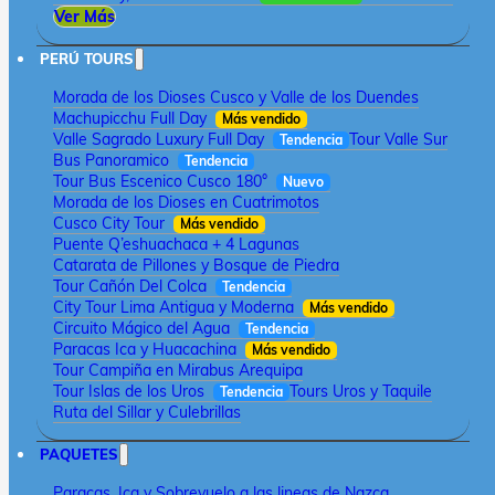
Ver Más
PERÚ TOURS
Morada de los Dioses Cusco y Valle de los Duendes
Machupicchu Full Day
Más vendido
Valle Sagrado Luxury Full Day
Tour Valle Sur
Tendencia
Bus Panoramico
Tendencia
Tour Bus Escenico Cusco 180°
Nuevo
Morada de los Dioses en Cuatrimotos
Cusco City Tour
Más vendido
Puente Q’eshuachaca + 4 Lagunas
Catarata de Pillones y Bosque de Piedra
Tour Cañón Del Colca
Tendencia
City Tour Lima Antigua y Moderna
Más vendido
Circuito Mágico del Agua
Tendencia
Paracas Ica y Huacachina
Más vendido
Tour Campiña en Mirabus Arequipa
Tour Islas de los Uros
Tours Uros y Taquile
Tendencia
Ruta del Sillar y Culebrillas
PAQUETES
Paracas, Ica y Sobrevuelo a las lineas de Nazca