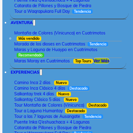
Puente Inka Q’eshuachaca + 4 Lagunas
Catarata de Pillones y Bosque de Piedra
Tour a Waqrapukara Full Day
Tendencia
AVENTURA
Montaña de Colores (Vinicunca) en Cuatrimotos
Más vendido
Morada de los dioses en Cuatrimotos
Tendencia
Maras y Laguna de Huaypo en Cuatrimotos
Recomendado
Maras Moray en Cuatrimotos
Ver Más
Top Tours
EXPERIENCIAS
Camino Inca 2 días
Nuevo
Camino Inca Clásico 4 días
Destacado
Salkantay trek 4 días
Nuevo
Salkantay Clásico 5 días
Nuevo
Tour Montaña de Colores (Vinicunca)
Destacado
Tour a Laguna Humantay
Destacado
Tour a las 7 lagunas de Ausangate
Tendencia
Puente Inka Q’eshuachaca + 4 Lagunas
Catarata de Pillones y Bosque de Piedra