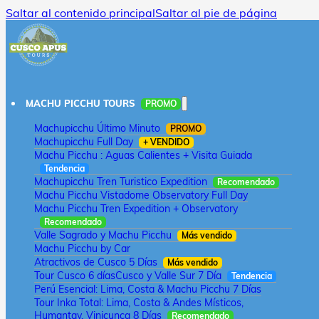
Saltar al contenido principal
Saltar al pie de página
MACHU PICCHU TOURS
PROMO
Machupicchu Último Minuto
PROMO
Machupicchu Full Day
+ VENDIDO
Machu Picchu : Aguas Calientes + Visita Guiada
Tendencia
Machupicchu Tren Turistico Expedition
Recomendado
Machu Picchu Vistadome Observatory Full Day
Machu Picchu Tren Expedition + Observatory
Recomendado
Valle Sagrado y Machu Picchu
Más vendido
Machu Picchu by Car
Atractivos de Cusco 5 Días
Más vendido
Tour Cusco 6 días
Cusco y Valle Sur 7 Día
Tendencia
Perú Esencial: Lima, Costa & Machu Picchu 7 Días
Tour Inka Total: Lima, Costa & Andes Místicos,
Humantay, Vinicunca 8 Días
Recomendado