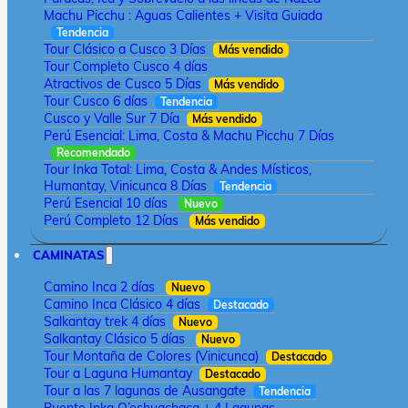
Machu Picchu : Aguas Calientes + Visita Guiada
Tendencia
Tour Clásico a Cusco 3 Días
Más vendido
Tour Completo Cusco 4 días
Atractivos de Cusco 5 Días
Más vendido
Tour Cusco 6 días
Tendencia
Cusco y Valle Sur 7 Día
Más vendido
Perú Esencial: Lima, Costa & Machu Picchu 7 Días
Recomendado
Tour Inka Total: Lima, Costa & Andes Místicos,
Humantay, Vinicunca 8 Días
Tendencia
Perú Esencial 10 días
Nuevo
Perú Completo 12 Días
Más vendido
CAMINATAS
Camino Inca 2 días
Nuevo
Camino Inca Clásico 4 días
Destacado
Salkantay trek 4 días
Nuevo
Salkantay Clásico 5 días
Nuevo
Tour Montaña de Colores (Vinicunca)
Destacado
Tour a Laguna Humantay
Destacado
Tour a las 7 lagunas de Ausangate
Tendencia