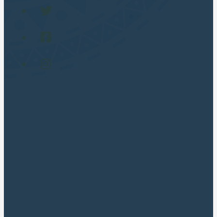
Gay Friendly (LGBT) 🏳️‍🌈
TOUR POPULARES
Cusco City Tour
Montaña 7 Colores
Laguna Humantay Full Day
Maras Moray en Cuatrimotos
Machupicchu Full Day
Valle Sagrado Tradicional
Valle Sagrado Luxury Full Day