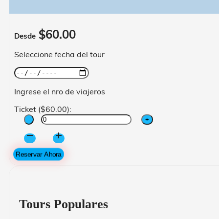
$
60.00
Desde
Seleccione fecha del tour
Ingrese el nro de viajeros
Ticket (
$
60.00
):
City
Tour
Cusco
Reservar Ahora
cantidad
Tours Populares