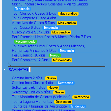
Machu Picchu : Aguas Calientes + Visita Guiada
Tendencia
Tour Clásico a Cusco 3 Días
Más vendido
Tour Completo Cusco 4 días
Atractivos de Cusco 5 Días
Más vendido
Tour Cusco 6 días
Tendencia
Cusco y Valle Sur 7 Día
Más vendido
Perú Esencial: Lima, Costa & Machu Picchu 7 Días
Recomendado
Tour Inka Total: Lima, Costa & Andes Místicos,
Humantay, Vinicunca 8 Días
Tendencia
Perú Esencial 10 días
Nuevo
Perú Completo 12 Días
Más vendido
CAMINATAS
Camino Inca 2 días
Nuevo
Camino Inca Clásico 4 días
Destacado
Salkantay trek 4 días
Nuevo
Salkantay Clásico 5 días
Nuevo
Tour Montaña de Colores (Vinicunca)
Destacado
Tour a Laguna Humantay
Destacado
Tour a las 7 lagunas de Ausangate
Tendencia