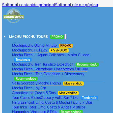
Saltar al contenido principal
Saltar al pie de página
MACHU PICCHU TOURS
PROMO
Machupicchu Último Minuto
PROMO
Machupicchu Full Day
+ VENDIDO
Machu Picchu : Aguas Calientes + Visita Guiada
Tendencia
Machupicchu Tren Turistico Expedition
Recomendado
Machu Picchu Vistadome Observatory Full Day
Machu Picchu Tren Expedition + Observatory
Recomendado
Valle Sagrado y Machu Picchu
Más vendido
Machu Picchu by Car
Atractivos de Cusco 5 Días
Más vendido
Tour Cusco 6 días
Cusco y Valle Sur 7 Día
Tendencia
Perú Esencial: Lima, Costa & Machu Picchu 7 Días
Tour Inka Total: Lima, Costa & Andes Místicos,
Humantay, Vinicunca 8 Días
Recomendado