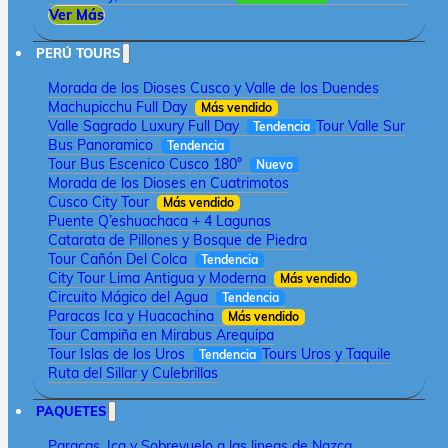
Ver Más
PERÚ TOURS
Morada de los Dioses Cusco y Valle de los Duendes
Machupicchu Full Day
Más vendido
Valle Sagrado Luxury Full Day
Tour Valle Sur
Tendencia
Bus Panoramico
Tendencia
Tour Bus Escenico Cusco 180°
Nuevo
Morada de los Dioses en Cuatrimotos
Cusco City Tour
Más vendido
Puente Q’eshuachaca + 4 Lagunas
Catarata de Pillones y Bosque de Piedra
Tour Cañón Del Colca
Tendencia
City Tour Lima Antigua y Moderna
Más vendido
Circuito Mágico del Agua
Tendencia
Paracas Ica y Huacachina
Más vendido
Tour Campiña en Mirabus Arequipa
Tour Islas de los Uros
Tours Uros y Taquile
Tendencia
Ruta del Sillar y Culebrillas
PAQUETES
Paracas, Ica y Sobrevuelo a las lineas de Nazca