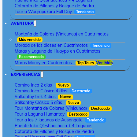
Puente Inka Q’eshuachaca + 4 Lagunas
Catarata de Pillones y Bosque de Piedra
Tour a Waqrapukara Full Day
Tendencia
AVENTURA
Montaña de Colores (Vinicunca) en Cuatrimotos
Más vendido
Morada de los dioses en Cuatrimotos
Tendencia
Maras y Laguna de Huaypo en Cuatrimotos
Recomendado
Maras Moray en Cuatrimotos
Ver Más
Top Tours
EXPERIENCIAS
Camino Inca 2 días
Nuevo
Camino Inca Clásico 4 días
Destacado
Salkantay trek 4 días
Nuevo
Salkantay Clásico 5 días
Nuevo
Tour Montaña de Colores (Vinicunca)
Destacado
Tour a Laguna Humantay
Destacado
Tour a las 7 lagunas de Ausangate
Tendencia
Puente Inka Q’eshuachaca + 4 Lagunas
Catarata de Pillones y Bosque de Piedra