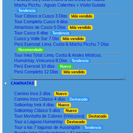
Machu Picchu : Aguas Calientes + Visita Guiada
Tendencia
Tour Clásico a Cusco 3 Días
Más vendido
Tour Completo Cusco 4 días
Atractivos de Cusco 5 Días
Más vendido
Tour Cusco 6 días
Tendencia
Cusco y Valle Sur 7 Día
Más vendido
Perú Esencial: Lima, Costa & Machu Picchu 7 Días
Recomendado
Tour Inka Total: Lima, Costa & Andes Místicos,
Humantay, Vinicunca 8 Días
Tendencia
Perú Esencial 10 días
Nuevo
Perú Completo 12 Días
Más vendido
CAMINATAS
Camino Inca 2 días
Nuevo
Camino Inca Clásico 4 días
Destacado
Salkantay trek 4 días
Nuevo
Salkantay Clásico 5 días
Nuevo
Tour Montaña de Colores (Vinicunca)
Destacado
Tour a Laguna Humantay
Destacado
Tour a las 7 lagunas de Ausangate
Tendencia