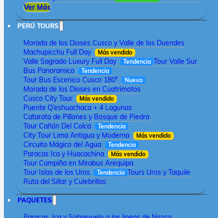
Ver Más
PERÚ TOURS
Morada de los Dioses Cusco y Valle de los Duendes
Machupicchu Full Day
Más vendido
Valle Sagrado Luxury Full Day
Tour Valle Sur
Tendencia
Bus Panoramico
Tendencia
Tour Bus Escenico Cusco 180°
Nuevo
Morada de los Dioses en Cuatrimotos
Cusco City Tour
Más vendido
Puente Q’eshuachaca + 4 Lagunas
Catarata de Pillones y Bosque de Piedra
Tour Cañón Del Colca
Tendencia
City Tour Lima Antigua y Moderna
Más vendido
Circuito Mágico del Agua
Tendencia
Paracas Ica y Huacachina
Más vendido
Tour Campiña en Mirabus Arequipa
Tour Islas de los Uros
Tours Uros y Taquile
Tendencia
Ruta del Sillar y Culebrillas
PAQUETES
Paracas, Ica y Sobrevuelo a las lineas de Nazca