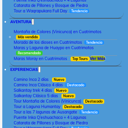
Puente Inka Q’eshuachaca + 4 Lagunas
Catarata de Pillones y Bosque de Piedra
Tour a Waqrapukara Full Day
Tendencia
AVENTURA
Montaña de Colores (Vinicunca) en Cuatrimotos
Más vendido
Morada de los dioses en Cuatrimotos
Tendencia
Maras y Laguna de Huaypo en Cuatrimotos
Recomendado
Maras Moray en Cuatrimotos
Ver Más
Top Tours
EXPERIENCIAS
Camino Inca 2 días
Nuevo
Camino Inca Clásico 4 días
Destacado
Salkantay trek 4 días
Nuevo
Salkantay Clásico 5 días
Nuevo
Tour Montaña de Colores (Vinicunca)
Destacado
Tour a Laguna Humantay
Destacado
Tour a las 7 lagunas de Ausangate
Tendencia
Puente Inka Q’eshuachaca + 4 Lagunas
Catarata de Pillones y Bosque de Piedra