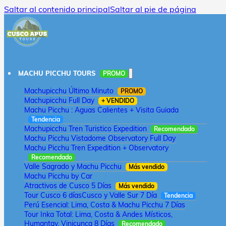
Saltar al contenido principal
Saltar al pie de página
MACHU PICCHU TOURS
PROMO
Machupicchu Último Minuto
PROMO
Machupicchu Full Day
+ VENDIDO
Machu Picchu : Aguas Calientes + Visita Guiada
Tendencia
Machupicchu Tren Turistico Expedition
Recomendado
Machu Picchu Vistadome Observatory Full Day
Machu Picchu Tren Expedition + Observatory
Recomendado
Valle Sagrado y Machu Picchu
Más vendido
Machu Picchu by Car
Atractivos de Cusco 5 Días
Más vendido
Tour Cusco 6 días
Cusco y Valle Sur 7 Día
Tendencia
Perú Esencial: Lima, Costa & Machu Picchu 7 Días
Tour Inka Total: Lima, Costa & Andes Místicos,
Humantay, Vinicunca 8 Días
Recomendado