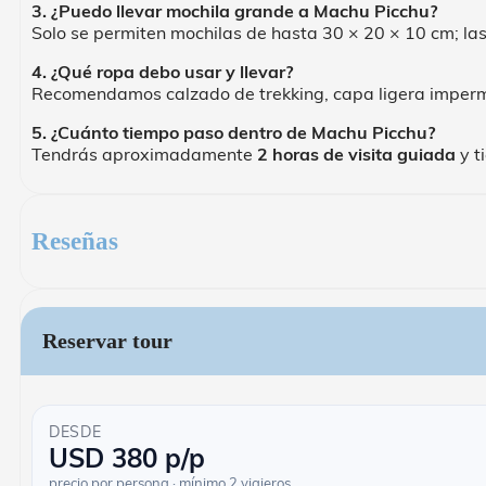
3. ¿Puedo llevar mochila grande a Machu Picchu?
Solo se permiten mochilas de hasta 30 × 20 × 10 cm; l
4. ¿Qué ropa debo usar y llevar?
Recomendamos calzado de trekking, capa ligera impermea
5. ¿Cuánto tiempo paso dentro de Machu Picchu?
Tendrás aproximadamente
2 horas de visita guiada
y t
Reseñas
Reservar tour
DESDE
USD
380
p/p
precio por persona · mínimo 2 viajeros