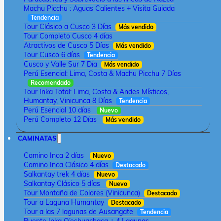
Machu Picchu : Aguas Calientes + Visita Guiada
Tendencia
Tour Clásico a Cusco 3 Días
Más vendido
Tour Completo Cusco 4 días
Atractivos de Cusco 5 Días
Más vendido
Tour Cusco 6 días
Tendencia
Cusco y Valle Sur 7 Día
Más vendido
Perú Esencial: Lima, Costa & Machu Picchu 7 Días
Recomendado
Tour Inka Total: Lima, Costa & Andes Místicos,
Humantay, Vinicunca 8 Días
Tendencia
Perú Esencial 10 días
Nuevo
Perú Completo 12 Días
Más vendido
CAMINATAS
Camino Inca 2 días
Nuevo
Camino Inca Clásico 4 días
Destacado
Salkantay trek 4 días
Nuevo
Salkantay Clásico 5 días
Nuevo
Tour Montaña de Colores (Vinicunca)
Destacado
Tour a Laguna Humantay
Destacado
Tour a las 7 lagunas de Ausangate
Tendencia