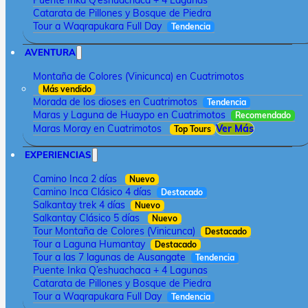
Puente Inka Q’eshuachaca + 4 Lagunas
Catarata de Pillones y Bosque de Piedra
Tour a Waqrapukara Full Day
Tendencia
AVENTURA
Montaña de Colores (Vinicunca) en Cuatrimotos
Más vendido
Morada de los dioses en Cuatrimotos
Tendencia
Maras y Laguna de Huaypo en Cuatrimotos
Recomendado
Maras Moray en Cuatrimotos
Ver Más
Top Tours
EXPERIENCIAS
Camino Inca 2 días
Nuevo
Camino Inca Clásico 4 días
Destacado
Salkantay trek 4 días
Nuevo
Salkantay Clásico 5 días
Nuevo
Tour Montaña de Colores (Vinicunca)
Destacado
Tour a Laguna Humantay
Destacado
Tour a las 7 lagunas de Ausangate
Tendencia
Puente Inka Q’eshuachaca + 4 Lagunas
Catarata de Pillones y Bosque de Piedra
Tour a Waqrapukara Full Day
Tendencia