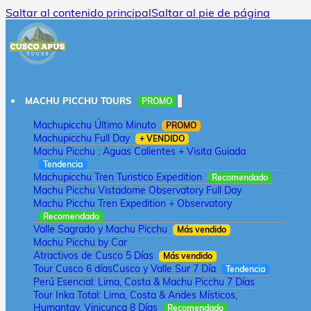
Saltar al contenido principal
Saltar al pie de página
MACHU PICCHU TOURS
PROMO
Machupicchu Último Minuto
PROMO
Machupicchu Full Day
+ VENDIDO
Machu Picchu : Aguas Calientes + Visita Guiada
Tendencia
Machupicchu Tren Turistico Expedition
Recomendado
Machu Picchu Vistadome Observatory Full Day
Machu Picchu Tren Expedition + Observatory
Recomendado
Valle Sagrado y Machu Picchu
Más vendido
Machu Picchu by Car
Atractivos de Cusco 5 Días
Más vendido
Tour Cusco 6 días
Cusco y Valle Sur 7 Día
Tendencia
Perú Esencial: Lima, Costa & Machu Picchu 7 Días
Tour Inka Total: Lima, Costa & Andes Místicos,
Humantay, Vinicunca 8 Días
Recomendado