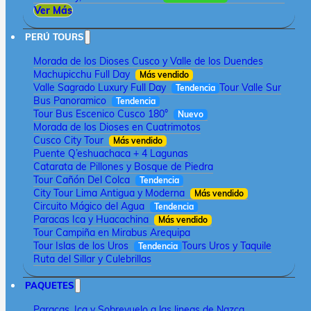
Ver Más
PERÚ TOURS
Morada de los Dioses Cusco y Valle de los Duendes
Machupicchu Full Day
Más vendido
Valle Sagrado Luxury Full Day
Tour Valle Sur
Tendencia
Bus Panoramico
Tendencia
Tour Bus Escenico Cusco 180°
Nuevo
Morada de los Dioses en Cuatrimotos
Cusco City Tour
Más vendido
Puente Q’eshuachaca + 4 Lagunas
Catarata de Pillones y Bosque de Piedra
Tour Cañón Del Colca
Tendencia
City Tour Lima Antigua y Moderna
Más vendido
Circuito Mágico del Agua
Tendencia
Paracas Ica y Huacachina
Más vendido
Tour Campiña en Mirabus Arequipa
Tour Islas de los Uros
Tours Uros y Taquile
Tendencia
Ruta del Sillar y Culebrillas
PAQUETES
Paracas, Ica y Sobrevuelo a las lineas de Nazca