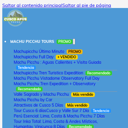
Saltar al contenido principal
Saltar al pie de página
MACHU PICCHU TOURS
PROMO
Machupicchu Último Minuto
PROMO
Machupicchu Full Day
+ VENDIDO
Machu Picchu : Aguas Calientes + Visita Guiada
Tendencia
Machupicchu Tren Turistico Expedition
Recomendado
Machu Picchu Vistadome Observatory Full Day
Machu Picchu Tren Expedition + Observatory
Recomendado
Valle Sagrado y Machu Picchu
Más vendido
Machu Picchu by Car
Atractivos de Cusco 5 Días
Más vendido
Tour Cusco 6 días
Cusco y Valle Sur 7 Día
Tendencia
Perú Esencial: Lima, Costa & Machu Picchu 7 Días
Tour Inka Total: Lima, Costa & Andes Místicos,
Humantay, Vinicunca 8 Días
Recomendado