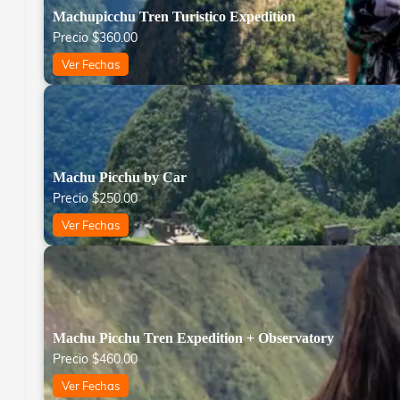
Machupicchu Tren Turistico Expedition
Precio
$
360.00
Ver Fechas
Machu Picchu by Car
Precio
$
250.00
Ver Fechas
Machu Picchu Tren Expedition + Observatory
Precio
$
460.00
Ver Fechas