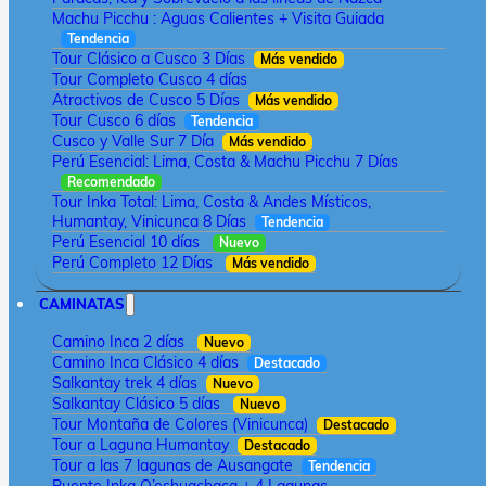
Machu Picchu : Aguas Calientes + Visita Guiada
Tendencia
Tour Clásico a Cusco 3 Días
Más vendido
Tour Completo Cusco 4 días
Atractivos de Cusco 5 Días
Más vendido
Tour Cusco 6 días
Tendencia
Cusco y Valle Sur 7 Día
Más vendido
Perú Esencial: Lima, Costa & Machu Picchu 7 Días
Recomendado
Tour Inka Total: Lima, Costa & Andes Místicos,
Humantay, Vinicunca 8 Días
Tendencia
Perú Esencial 10 días
Nuevo
Perú Completo 12 Días
Más vendido
CAMINATAS
Camino Inca 2 días
Nuevo
Camino Inca Clásico 4 días
Destacado
Salkantay trek 4 días
Nuevo
Salkantay Clásico 5 días
Nuevo
Tour Montaña de Colores (Vinicunca)
Destacado
Tour a Laguna Humantay
Destacado
Tour a las 7 lagunas de Ausangate
Tendencia