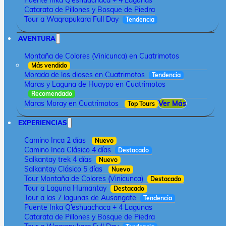
Puente Inka Q’eshuachaca + 4 Lagunas
Catarata de Pillones y Bosque de Piedra
Tour a Waqrapukara Full Day
Tendencia
AVENTURA
Montaña de Colores (Vinicunca) en Cuatrimotos
Más vendido
Morada de los dioses en Cuatrimotos
Tendencia
Maras y Laguna de Huaypo en Cuatrimotos
Recomendado
Maras Moray en Cuatrimotos
Ver Más
Top Tours
EXPERIENCIAS
Camino Inca 2 días
Nuevo
Camino Inca Clásico 4 días
Destacado
Salkantay trek 4 días
Nuevo
Salkantay Clásico 5 días
Nuevo
Tour Montaña de Colores (Vinicunca)
Destacado
Tour a Laguna Humantay
Destacado
Tour a las 7 lagunas de Ausangate
Tendencia
Puente Inka Q’eshuachaca + 4 Lagunas
Catarata de Pillones y Bosque de Piedra