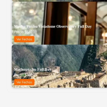
Machu Picchu Vistadome Observatory Full Day
Precio
$
540.00
Ver Fechas
Machupicchu Full Day
Precio
$
380.00
Ver Fechas