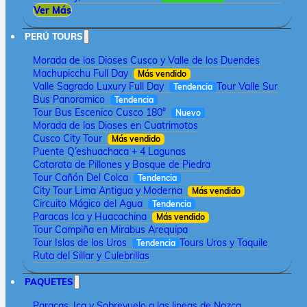
Ver Más
PERÚ TOURS
Morada de los Dioses Cusco y Valle de los Duendes
Machupicchu Full Day
Más vendido
Valle Sagrado Luxury Full Day
Tour Valle Sur
Tendencia
Bus Panoramico
Tendencia
Tour Bus Escenico Cusco 180°
Nuevo
Morada de los Dioses en Cuatrimotos
Cusco City Tour
Más vendido
Puente Q’eshuachaca + 4 Lagunas
Catarata de Pillones y Bosque de Piedra
Tour Cañón Del Colca
Tendencia
City Tour Lima Antigua y Moderna
Más vendido
Circuito Mágico del Agua
Tendencia
Paracas Ica y Huacachina
Más vendido
Tour Campiña en Mirabus Arequipa
Tour Islas de los Uros
Tours Uros y Taquile
Tendencia
Ruta del Sillar y Culebrillas
PAQUETES
Paracas, Ica y Sobrevuelo a las lineas de Nazca