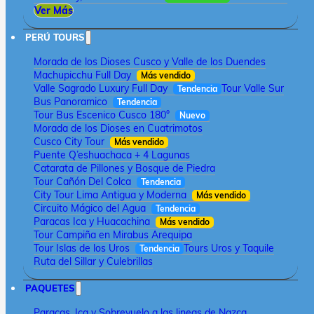
Ver Más
PERÚ TOURS
Morada de los Dioses Cusco y Valle de los Duendes
Machupicchu Full Day
Más vendido
Valle Sagrado Luxury Full Day
Tour Valle Sur
Tendencia
Bus Panoramico
Tendencia
Tour Bus Escenico Cusco 180°
Nuevo
Morada de los Dioses en Cuatrimotos
Cusco City Tour
Más vendido
Puente Q’eshuachaca + 4 Lagunas
Catarata de Pillones y Bosque de Piedra
Tour Cañón Del Colca
Tendencia
City Tour Lima Antigua y Moderna
Más vendido
Circuito Mágico del Agua
Tendencia
Paracas Ica y Huacachina
Más vendido
Tour Campiña en Mirabus Arequipa
Tour Islas de los Uros
Tours Uros y Taquile
Tendencia
Ruta del Sillar y Culebrillas
PAQUETES
Paracas, Ica y Sobrevuelo a las lineas de Nazca