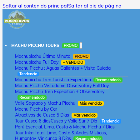
Saltar al contenido principal
Saltar al pie de página
MACHU PICCHU TOURS
PROMO
Machupicchu Último Minuto
PROMO
Machupicchu Full Day
+ VENDIDO
Machu Picchu : Aguas Calientes + Visita Guiada
Tendencia
Machupicchu Tren Turistico Expedition
Recomendado
Machu Picchu Vistadome Observatory Full Day
Machu Picchu Tren Expedition + Observatory
Recomendado
Valle Sagrado y Machu Picchu
Más vendido
Machu Picchu by Car
Atractivos de Cusco 5 Días
Más vendido
Tour Cusco 6 días
Cusco y Valle Sur 7 Día
Tendencia
Perú Esencial: Lima, Costa & Machu Picchu 7 Días
Tour Inka Total: Lima, Costa & Andes Místicos,
Humantay, Vinicunca 8 Días
Recomendado