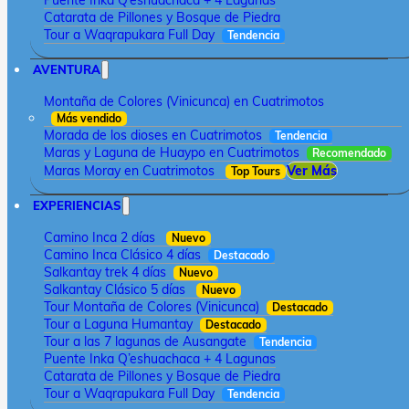
Puente Inka Q’eshuachaca + 4 Lagunas
Catarata de Pillones y Bosque de Piedra
Tour a Waqrapukara Full Day
Tendencia
AVENTURA
Montaña de Colores (Vinicunca) en Cuatrimotos
Más vendido
Morada de los dioses en Cuatrimotos
Tendencia
Maras y Laguna de Huaypo en Cuatrimotos
Recomendado
Maras Moray en Cuatrimotos
Ver Más
Top Tours
EXPERIENCIAS
Camino Inca 2 días
Nuevo
Camino Inca Clásico 4 días
Destacado
Salkantay trek 4 días
Nuevo
Salkantay Clásico 5 días
Nuevo
Tour Montaña de Colores (Vinicunca)
Destacado
Tour a Laguna Humantay
Destacado
Tour a las 7 lagunas de Ausangate
Tendencia
Puente Inka Q’eshuachaca + 4 Lagunas
Catarata de Pillones y Bosque de Piedra
Tour a Waqrapukara Full Day
Tendencia