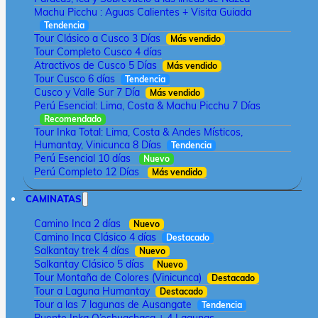
Machu Picchu : Aguas Calientes + Visita Guiada
Tendencia
Tour Clásico a Cusco 3 Días
Más vendido
Tour Completo Cusco 4 días
Atractivos de Cusco 5 Días
Más vendido
Tour Cusco 6 días
Tendencia
Cusco y Valle Sur 7 Día
Más vendido
Perú Esencial: Lima, Costa & Machu Picchu 7 Días
Recomendado
Tour Inka Total: Lima, Costa & Andes Místicos,
Humantay, Vinicunca 8 Días
Tendencia
Perú Esencial 10 días
Nuevo
Perú Completo 12 Días
Más vendido
CAMINATAS
Camino Inca 2 días
Nuevo
Camino Inca Clásico 4 días
Destacado
Salkantay trek 4 días
Nuevo
Salkantay Clásico 5 días
Nuevo
Tour Montaña de Colores (Vinicunca)
Destacado
Tour a Laguna Humantay
Destacado
Tour a las 7 lagunas de Ausangate
Tendencia