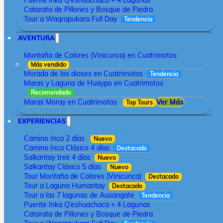
Puente Inka Q’eshuachaca + 4 Lagunas
Catarata de Pillones y Bosque de Piedra
Tour a Waqrapukara Full Day
Tendencia
AVENTURA
Montaña de Colores (Vinicunca) en Cuatrimotos
Más vendido
Morada de los dioses en Cuatrimotos
Tendencia
Maras y Laguna de Huaypo en Cuatrimotos
Recomendado
Maras Moray en Cuatrimotos
Ver Más
Top Tours
EXPERIENCIAS
Camino Inca 2 días
Nuevo
Camino Inca Clásico 4 días
Destacado
Salkantay trek 4 días
Nuevo
Salkantay Clásico 5 días
Nuevo
Tour Montaña de Colores (Vinicunca)
Destacado
Tour a Laguna Humantay
Destacado
Tour a las 7 lagunas de Ausangate
Tendencia
Puente Inka Q’eshuachaca + 4 Lagunas
Catarata de Pillones y Bosque de Piedra