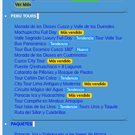
Ver Más
PERÚ TOURS
Morada de los Dioses Cusco y Valle de los Duendes
Machupicchu Full Day
Más vendido
Valle Sagrado Luxury Full Day
Tour Valle Sur
Tendencia
Bus Panoramico
Tendencia
Tour Bus Escenico Cusco 180°
Nuevo
Morada de los Dioses en Cuatrimotos
Cusco City Tour
Más vendido
Puente Q’eshuachaca + 4 Lagunas
Catarata de Pillones y Bosque de Piedra
Tour Cañón Del Colca
Tendencia
City Tour Lima Antigua y Moderna
Más vendido
Circuito Mágico del Agua
Tendencia
Paracas Ica y Huacachina
Más vendido
Tour Campiña en Mirabus Arequipa
Tour Islas de los Uros
Tours Uros y Taquile
Tendencia
Ruta del Sillar y Culebrillas
PAQUETES
Paracas, Ica y Sobrevuelo a las lineas de Nazca