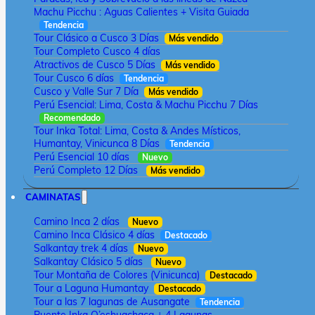
Machu Picchu : Aguas Calientes + Visita Guiada
Tendencia
Tour Clásico a Cusco 3 Días
Más vendido
Tour Completo Cusco 4 días
Atractivos de Cusco 5 Días
Más vendido
Tour Cusco 6 días
Tendencia
Cusco y Valle Sur 7 Día
Más vendido
Perú Esencial: Lima, Costa & Machu Picchu 7 Días
Recomendado
Tour Inka Total: Lima, Costa & Andes Místicos,
Humantay, Vinicunca 8 Días
Tendencia
Perú Esencial 10 días
Nuevo
Perú Completo 12 Días
Más vendido
CAMINATAS
Camino Inca 2 días
Nuevo
Camino Inca Clásico 4 días
Destacado
Salkantay trek 4 días
Nuevo
Salkantay Clásico 5 días
Nuevo
Tour Montaña de Colores (Vinicunca)
Destacado
Tour a Laguna Humantay
Destacado
Tour a las 7 lagunas de Ausangate
Tendencia