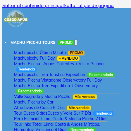
Saltar al contenido principal
Saltar al pie de página
MACHU PICCHU TOURS
PROMO
Machupicchu Último Minuto
PROMO
Machupicchu Full Day
+ VENDIDO
Machu Picchu : Aguas Calientes + Visita Guiada
Tendencia
Machupicchu Tren Turistico Expedition
Recomendado
Machu Picchu Vistadome Observatory Full Day
Machu Picchu Tren Expedition + Observatory
Recomendado
Valle Sagrado y Machu Picchu
Más vendido
Machu Picchu by Car
Atractivos de Cusco 5 Días
Más vendido
Tour Cusco 6 días
Cusco y Valle Sur 7 Día
Tendencia
Perú Esencial: Lima, Costa & Machu Picchu 7 Días
Tour Inka Total: Lima, Costa & Andes Místicos,
Humantay, Vinicunca 8 Días
Recomendado