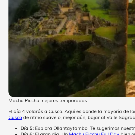
Machu Picchu mejores temporadas
El día 4 volarás a Cusco. Aquí es donde la mayoría de lo
Cusco
de ritmo suave o, mejor aún, bajar al Valle Sagrad
Día 5:
Explora Ollantaytambo. Te sugerimos nuest
Día 6:
El gran día. Un
Machu Picchu Full Day
bien o