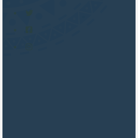
Gay Friendly (LGBT) 🏳️‍🌈
TOUR POPULARES
Cusco City Tour
Montaña 7 Colores
Laguna Humantay Full Day
Maras Moray en Cuatrimotos
Machupicchu Full Day
Valle Sagrado Tradicional
Valle Sagrado Luxury Full Day