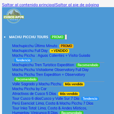
Saltar al contenido principal
Saltar al pie de página
MACHU PICCHU TOURS
PROMO
Machupicchu Último Minuto
PROMO
Machupicchu Full Day
+ VENDIDO
Machu Picchu : Aguas Calientes + Visita Guiada
Tendencia
Machupicchu Tren Turistico Expedition
Recomendado
Machu Picchu Vistadome Observatory Full Day
Machu Picchu Tren Expedition + Observatory
Recomendado
Valle Sagrado y Machu Picchu
Más vendido
Machu Picchu by Car
Atractivos de Cusco 5 Días
Más vendido
Tour Cusco 6 días
Cusco y Valle Sur 7 Día
Tendencia
Perú Esencial: Lima, Costa & Machu Picchu 7 Días
Tour Inka Total: Lima, Costa & Andes Místicos,
Humantay, Vinicunca 8 Días
Recomendado