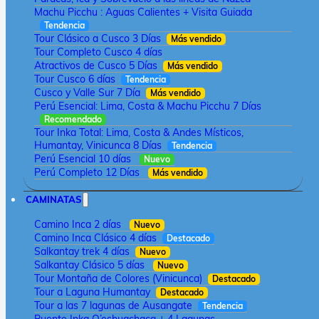
Machu Picchu : Aguas Calientes + Visita Guiada
Tendencia
Tour Clásico a Cusco 3 Días
Más vendido
Tour Completo Cusco 4 días
Atractivos de Cusco 5 Días
Más vendido
Tour Cusco 6 días
Tendencia
Cusco y Valle Sur 7 Día
Más vendido
Perú Esencial: Lima, Costa & Machu Picchu 7 Días
Recomendado
Tour Inka Total: Lima, Costa & Andes Místicos,
Humantay, Vinicunca 8 Días
Tendencia
Perú Esencial 10 días
Nuevo
Perú Completo 12 Días
Más vendido
CAMINATAS
Camino Inca 2 días
Nuevo
Camino Inca Clásico 4 días
Destacado
Salkantay trek 4 días
Nuevo
Salkantay Clásico 5 días
Nuevo
Tour Montaña de Colores (Vinicunca)
Destacado
Tour a Laguna Humantay
Destacado
Tour a las 7 lagunas de Ausangate
Tendencia