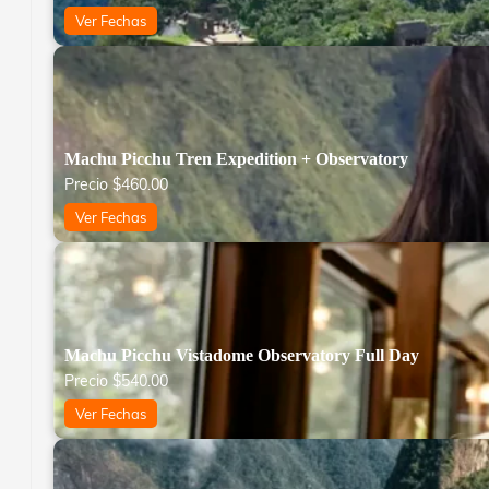
Ver Fechas
Machu Picchu Tren Expedition + Observatory
Precio
$
460.00
Ver Fechas
Machu Picchu Vistadome Observatory Full Day
Precio
$
540.00
Ver Fechas