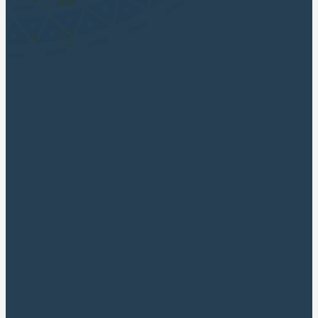
Gay Friendly (LGBT) 🏳️‍🌈
TOUR POPULARES
Cusco City Tour
Montaña 7 Colores
Laguna Humantay Full Day
Maras Moray en Cuatrimotos
Machupicchu Full Day
Valle Sagrado Tradicional
Valle Sagrado Luxury Full Day
SOBRE NOSOTROS
Sobre Cusco Apus Tours