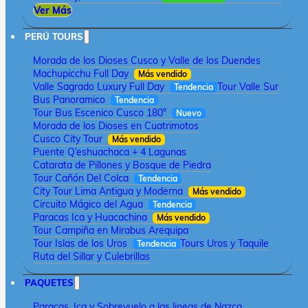
Ver Más
PERÚ TOURS
Morada de los Dioses Cusco y Valle de los Duendes
Machupicchu Full Day
Más vendido
Valle Sagrado Luxury Full Day
Tour Valle Sur
Tendencia
Bus Panoramico
Tendencia
Tour Bus Escenico Cusco 180°
Nuevo
Morada de los Dioses en Cuatrimotos
Cusco City Tour
Más vendido
Puente Q’eshuachaca + 4 Lagunas
Catarata de Pillones y Bosque de Piedra
Tour Cañón Del Colca
Tendencia
City Tour Lima Antigua y Moderna
Más vendido
Circuito Mágico del Agua
Tendencia
Paracas Ica y Huacachina
Más vendido
Tour Campiña en Mirabus Arequipa
Tour Islas de los Uros
Tours Uros y Taquile
Tendencia
Ruta del Sillar y Culebrillas
PAQUETES
Paracas, Ica y Sobrevuelo a las lineas de Nazca