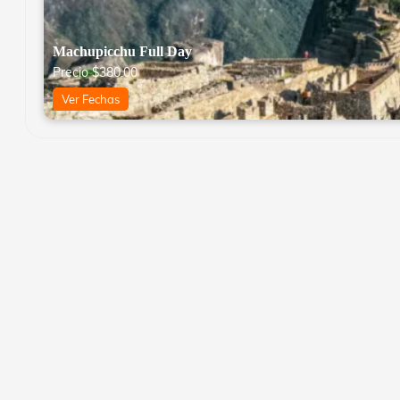
Machupicchu Full Day
Precio
$
380.00
Ver Fechas