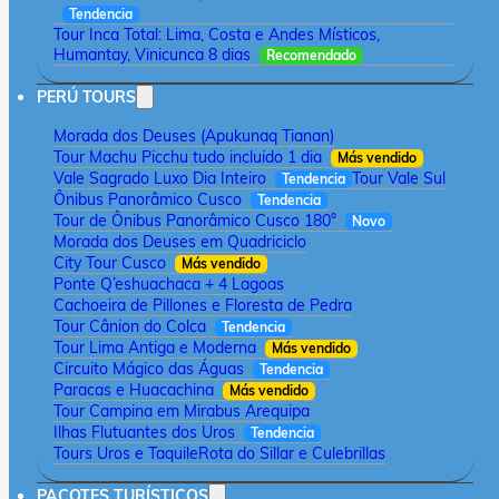
Tendencia
Tour Inca Total: Lima, Costa e Andes Místicos,
Humantay, Vinicunca 8 dias
Recomendado
PERÚ TOURS
Morada dos Deuses (Apukunaq Tianan)
Tour Machu Picchu tudo incluido 1 dia
Más vendido
Vale Sagrado Luxo Dia Inteiro
Tour Vale Sul
Tendencia
Ônibus Panorâmico Cusco
Tendencia
Tour de Ônibus Panorâmico Cusco 180°
Novo
Morada dos Deuses em Quadriciclo
City Tour Cusco
Más vendido
Ponte Q’eshuachaca + 4 Lagoas
Cachoeira de Pillones e Floresta de Pedra
Tour Cânion do Colca
Tendencia
Tour Lima Antiga e Moderna
Más vendido
Circuito Mágico das Águas
Tendencia
Paracas e Huacachina
Más vendido
Tour Campina em Mirabus Arequipa
Ilhas Flutuantes dos Uros
Tendencia
Tours Uros e Taquile
Rota do Sillar e Culebrillas
PACOTES TURÍSTICOS