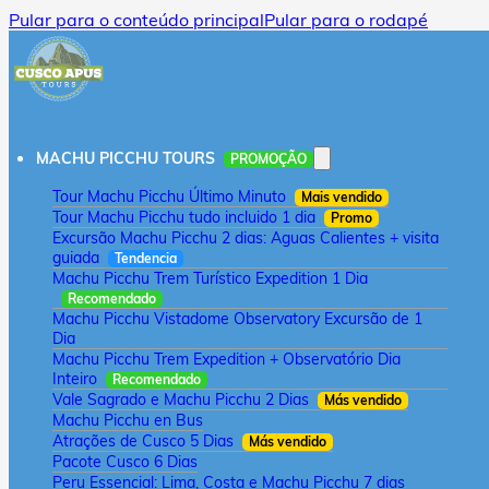
Pular para o conteúdo principal
Pular para o rodapé
MACHU PICCHU TOURS
PROMOÇÃO
Tour Machu Picchu Último Minuto
Mais vendido
Tour Machu Picchu tudo incluido 1 dia
Promo
Excursão Machu Picchu 2 dias: Aguas Calientes + visita
guiada
Tendencia
Machu Picchu Trem Turístico Expedition 1 Dia
Recomendado
Machu Picchu Vistadome Observatory Excursão de 1
Dia
Machu Picchu Trem Expedition + Observatório Dia
Inteiro
Recomendado
Vale Sagrado e Machu Picchu 2 Dias
Más vendido
Machu Picchu en Bus
Atrações de Cusco 5 Dias
Más vendido
Pacote Cusco 6 Dias
Peru Essencial: Lima, Costa e Machu Picchu 7 dias