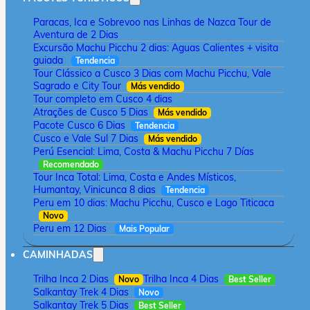
Paracas, Ica e Sobrevoo nas Linhas de Nazca Tour de
Aventura de 2 Dias
Excursão Machu Picchu 2 dias: Aguas Calientes + visita
guiada
Tendencia
Tour Clássico a Cusco 3 Dias com Machu Picchu, Vale
Sagrado e City Tour
Más vendido
Tour completo em Cusco 4 dias
Atrações de Cusco 5 Dias
Más vendido
Pacote Cusco 6 Dias
Tendencia
Cusco e Vale Sul 7 Dias
Más vendido
Perú Esencial: Lima, Costa & Machu Picchu 7 Días
Recomendado
Tour Inca Total: Lima, Costa e Andes Místicos,
Humantay, Vinicunca 8 dias
Tendencia
Peru em 10 dias: Machu Picchu, Cusco e Lago Titicaca
Novo
Peru em 12 Dias
Mais Popular
CAMINHADAS
Trilha Inca 2 Dias
Trilha Inca 4 Dias
Novo
Best Seller
Salkantay Trek 4 Dias
Novo
Salkantay Trek 5 Dias
Best Seller