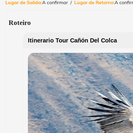
Lugar de Salida:
A confirmar /
Lugar de Retorno:
A confir
Roteiro
Itinerario Tour Cañón Del Colca