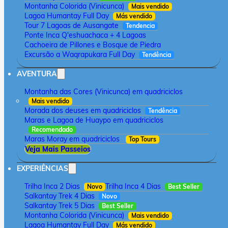
Montanha Colorida (Vinicunca)
Mais vendido
Lagoa Humantay Full Day
Más vendido
Tour 7 Lagoas de Ausangate
Tendencia
Ponte Inca Q'eshuachaca + 4 Lagoas
Cachoeira de Pillones e Bosque de Piedra
Excursão a Waqrapukara Full Day
Tendência
AVENTURA
Montanha das Cores (Vinicunca) em quadriciclos
Mais vendido
Morada dos deuses em quadriciclos
Tendência
Maras e Lagoa de Huaypo em quadriciclos
Recomendado
Maras Moray em quadriciclos
Top Tours
Veja Mais Passeios
EXPERIÊNCIAS
Trilha Inca 2 Dias
Trilha Inca 4 Dias
Novo
Best Seller
Salkantay Trek 4 Dias
Novo
Salkantay Trek 5 Dias
Best Seller
Montanha Colorida (Vinicunca)
Mais vendido
Lagoa Humantay Full Day
Más vendido