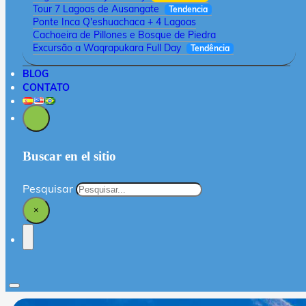
Tour 7 Lagoas de Ausangate
Tendencia
Ponte Inca Q'eshuachaca + 4 Lagoas
Cachoeira de Pillones e Bosque de Piedra
Excursão a Waqrapukara Full Day
Tendência
BLOG
CONTATO
Buscar en el sitio
Pesquisar
×