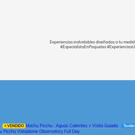
Experiencias inolvidables diseñadas a tu medid
#EspecialistaEnPaquetes #ExperienciasU
Machu Picchu : Aguas Calientes + Visita Guiada
+ VENDIDO
Tenden
 Picchu Vistadome Observatory Full Day