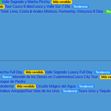
Valle Sagrado y Machu Picchu
o
Más vendido
Tour Cusco 6 días
Cusco y Valle Sur 7 Día
ido
Tendencia
 Total: Lima, Costa & Andes Místicos, Humantay, Vinicunca 8 Días
Re
cchu Full Day
Valle Sagrado Luxury Full Day
Más vendido
Tendencia
Morada de los Dioses en Cuatrimotos
Cusco City Tour
Nuevo
Más ve
Bosque de Piedra
 Moderna
Circuito Mágico del Agua
Más vendido
Tendencia
irabus Arequipa
Tour Islas de los Uros
Tours Uros y Taquile
Tendencia