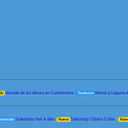
Morada de los dioses en Cuatrimotos
Maras y Laguna 
do
Tendencia
Salkantay trek 4 días
Salkantay Clásico 5 días
estacado
Nuevo
Nue