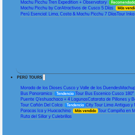
Machu Picchu Tren Expedition + Observatory
Recomendad
Machu Picchu by Car
Atractivos de Cusco 5 Días
Más vend
Perú Esencial: Lima, Costa & Machu Picchu 7 Días
Tour Inka
PERÚ TOURS
Morada de los Dioses Cusco y Valle de los Duendes
Machupi
Bus Panoramico
Tour Bus Escenico Cusco 180°
Tendencia
Puente Q’eshuachaca + 4 Lagunas
Catarata de Pillones y 
Tour Cañón Del Colca
City Tour Lima Antigua y
Tendencia
Paracas Ica y Huacachina
Tour Campiña en M
Más vendido
Ruta del Sillar y Culebrillas