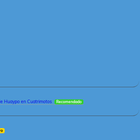
de Huaypo en Cuatrimotos
Recomendado
vo