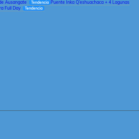
 de Ausangate
Puente Inka Q’eshuachaca + 4 Lagunas
Tendencia
a Full Day
Tendencia