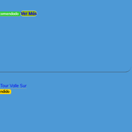
Ver Más
comendado
Tour Valle Sur
ndido