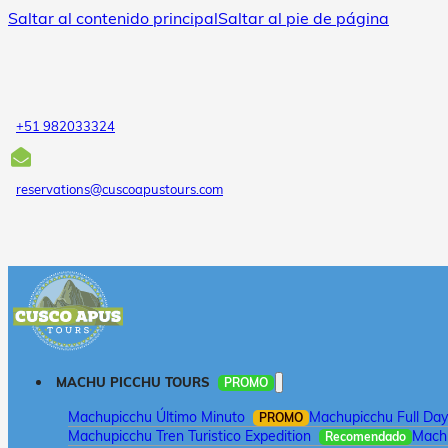
Saltar al contenido principal
Saltar al pie de página
+51 982033324
reservations@cuscoapustours.com
MACHU PICCHU TOURS
PROMO
Machupicchu Último Minuto
Machupicchu Full Day
PROMO
Machupicchu Tren Turistico Expedition
Machu
Recomendado