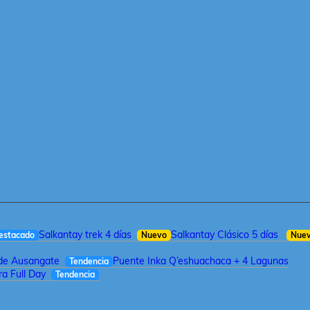
Salkantay trek 4 días
Salkantay Clásico 5 días
estacado
Nuevo
Nue
 de Ausangate
Puente Inka Q’eshuachaca + 4 Lagunas
Tendencia
a Full Day
Tendencia