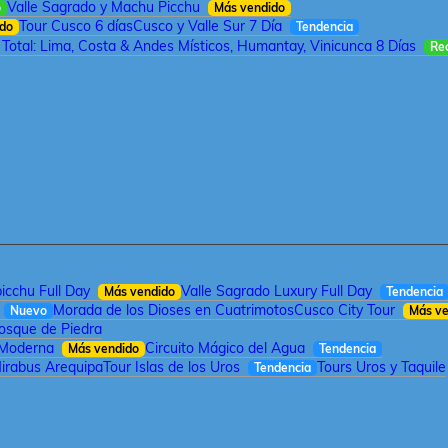
Valle Sagrado y Machu Picchu
o
Más vendido
Tour Cusco 6 días
Cusco y Valle Sur 7 Día
ido
Tendencia
 Total: Lima, Costa & Andes Místicos, Humantay, Vinicunca 8 Días
Re
cchu Full Day
Valle Sagrado Luxury Full Day
Más vendido
Tendencia
Morada de los Dioses en Cuatrimotos
Cusco City Tour
Nuevo
Más ve
Bosque de Piedra
 Moderna
Circuito Mágico del Agua
Más vendido
Tendencia
irabus Arequipa
Tour Islas de los Uros
Tours Uros y Taquile
Tendencia