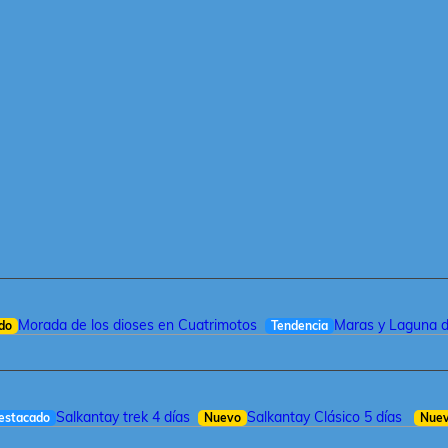
Morada de los dioses en Cuatrimotos
Maras y Laguna 
do
Tendencia
Salkantay trek 4 días
Salkantay Clásico 5 días
estacado
Nuevo
Nue