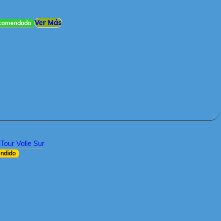
Ver Más
comendado
Tour Valle Sur
ndido