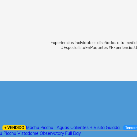
Experiencias inolvidables diseñadas a tu medid
#EspecialistaEnPaquetes #ExperienciasU
Machu Picchu : Aguas Calientes + Visita Guiada
+ VENDIDO
Tenden
 Picchu Vistadome Observatory Full Day