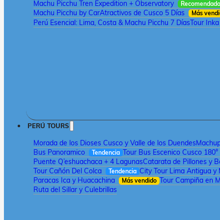
Machu Picchu Tren Expedition + Observatory
Recomendad
Machu Picchu by Car
Atractivos de Cusco 5 Días
Más vend
Perú Esencial: Lima, Costa & Machu Picchu 7 Días
Tour Inka
PERÚ TOURS
Morada de los Dioses Cusco y Valle de los Duendes
Machupi
Bus Panoramico
Tour Bus Escenico Cusco 180°
Tendencia
Puente Q’eshuachaca + 4 Lagunas
Catarata de Pillones y 
Tour Cañón Del Colca
City Tour Lima Antigua y
Tendencia
Paracas Ica y Huacachina
Tour Campiña en M
Más vendido
Ruta del Sillar y Culebrillas