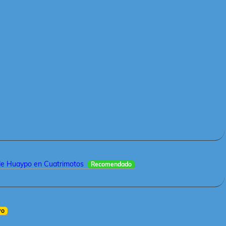
de Huaypo en Cuatrimotos
Recomendado
vo