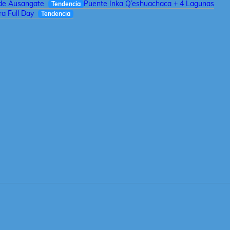
 de Ausangate
Puente Inka Q’eshuachaca + 4 Lagunas
Tendencia
a Full Day
Tendencia