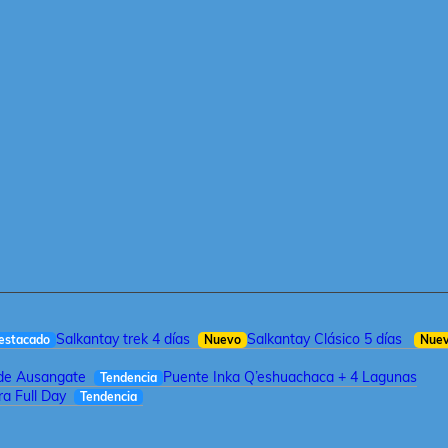
Salkantay trek 4 días
Salkantay Clásico 5 días
estacado
Nuevo
Nue
 de Ausangate
Puente Inka Q’eshuachaca + 4 Lagunas
Tendencia
a Full Day
Tendencia