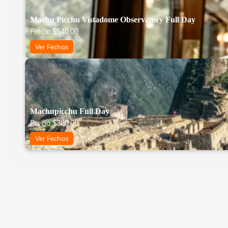
Machu Picchu Vistadome Observatory Full Day
Precio
$
540.00
Ver Fechas
Machupicchu Full Day
Precio
$
380.00
Ver Fechas