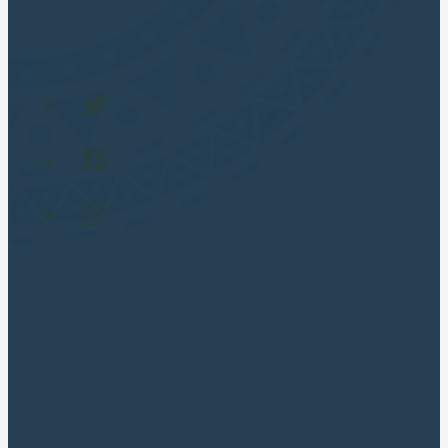
Gay Friendly (LGBT) 🏳️‍🌈
TOUR POPULARES
Cusco City Tour
Montaña 7 Colores
Laguna Humantay Full Day
Maras Moray en Cuatrimotos