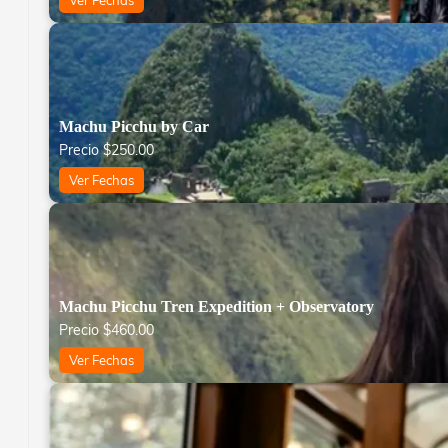
Ver Fechas
Machu Picchu by Car
Precio
$
250.00
Ver Fechas
Machu Picchu Tren Expedition + Observatory
Precio
$
460.00
Ver Fechas