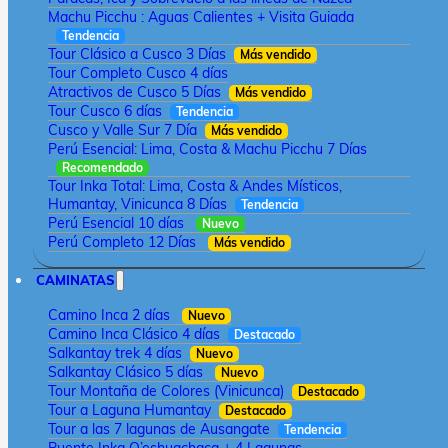
Machu Picchu : Aguas Calientes + Visita Guiada
Tendencia
Tour Clásico a Cusco 3 Días
Más vendido
Tour Completo Cusco 4 días
Atractivos de Cusco 5 Días
Más vendido
Tour Cusco 6 días
Tendencia
Cusco y Valle Sur 7 Día
Más vendido
Perú Esencial: Lima, Costa & Machu Picchu 7 Días
Recomendado
Tour Inka Total: Lima, Costa & Andes Místicos,
Humantay, Vinicunca 8 Días
Tendencia
Perú Esencial 10 días
Nuevo
Perú Completo 12 Días
Más vendido
CAMINATAS
Camino Inca 2 días
Nuevo
Camino Inca Clásico 4 días
Destacado
Salkantay trek 4 días
Nuevo
Salkantay Clásico 5 días
Nuevo
Tour Montaña de Colores (Vinicunca)
Destacado
Tour a Laguna Humantay
Destacado
Tour a las 7 lagunas de Ausangate
Tendencia