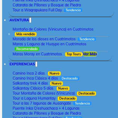
Puente Inka Q’eshuachaca + 4 Lagunas
Catarata de Pillones y Bosque de Piedra
Tour a Waqrapukara Full Day
Tendencia
AVENTURA
Montaña de Colores (Vinicunca) en Cuatrimotos
Más vendido
Morada de los dioses en Cuatrimotos
Tendencia
Maras y Laguna de Huaypo en Cuatrimotos
Recomendado
Maras Moray en Cuatrimotos
Ver Más
Top Tours
EXPERIENCIAS
Camino Inca 2 días
Nuevo
Camino Inca Clásico 4 días
Destacado
Salkantay trek 4 días
Nuevo
Salkantay Clásico 5 días
Nuevo
Tour Montaña de Colores (Vinicunca)
Destacado
Tour a Laguna Humantay
Destacado
Tour a las 7 lagunas de Ausangate
Tendencia
Puente Inka Q’eshuachaca + 4 Lagunas
Catarata de Pillones y Bosque de Piedra