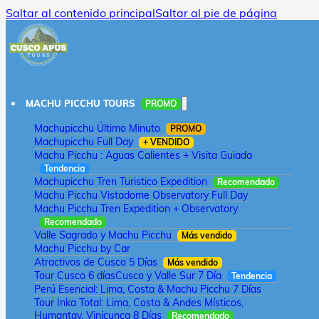
Saltar al contenido principal
Saltar al pie de página
MACHU PICCHU TOURS
PROMO
Machupicchu Último Minuto
PROMO
Machupicchu Full Day
+ VENDIDO
Machu Picchu : Aguas Calientes + Visita Guiada
Tendencia
Machupicchu Tren Turistico Expedition
Recomendado
Machu Picchu Vistadome Observatory Full Day
Machu Picchu Tren Expedition + Observatory
Recomendado
Valle Sagrado y Machu Picchu
Más vendido
Machu Picchu by Car
Atractivos de Cusco 5 Días
Más vendido
Tour Cusco 6 días
Cusco y Valle Sur 7 Día
Tendencia
Perú Esencial: Lima, Costa & Machu Picchu 7 Días
Tour Inka Total: Lima, Costa & Andes Místicos,
Humantay, Vinicunca 8 Días
Recomendado