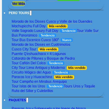
Ver Más
PERÚ TOURS
Morada de los Dioses Cusco y Valle de los Duendes
Machupicchu Full Day
Más vendido
Valle Sagrado Luxury Full Day
Tour Valle Sur
Tendencia
Bus Panoramico
Tendencia
Tour Bus Escenico Cusco 180°
Nuevo
Morada de los Dioses en Cuatrimotos
Cusco City Tour
Más vendido
Puente Q’eshuachaca + 4 Lagunas
Catarata de Pillones y Bosque de Piedra
Tour Cañón Del Colca
Tendencia
City Tour Lima Antigua y Moderna
Más vendido
Circuito Mágico del Agua
Tendencia
Paracas Ica y Huacachina
Más vendido
Tour Campiña en Mirabus Arequipa
Tour Islas de los Uros
Tours Uros y Taquile
Tendencia
Ruta del Sillar y Culebrillas
PAQUETES
Paracas, Ica y Sobrevuelo a las lineas de Nazca