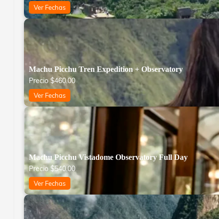
Ver Fechas
Machu Picchu Tren Expedition + Observatory
Precio
$
460.00
Ver Fechas
Machu Picchu Vistadome Observatory Full Day
Precio
$
540.00
Ver Fechas