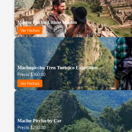
Machu Picchu Último Minuto
Ver Fechas
Machupicchu Tren Turistico Expedition
Precio
$
360.00
Ver Fechas
Machu Picchu by Car
Precio
$
250.00