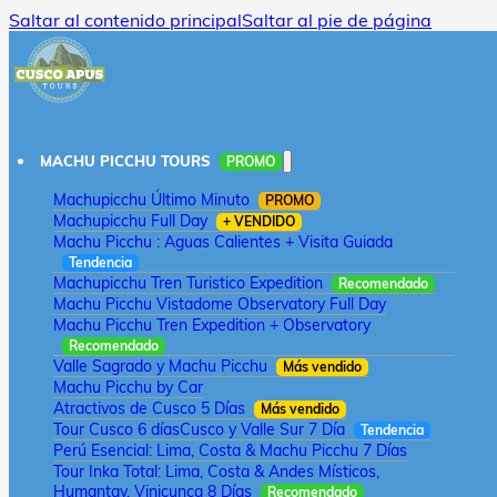
Saltar al contenido principal
Saltar al pie de página
MACHU PICCHU TOURS
PROMO
Machupicchu Último Minuto
PROMO
Machupicchu Full Day
+ VENDIDO
Machu Picchu : Aguas Calientes + Visita Guiada
Tendencia
Machupicchu Tren Turistico Expedition
Recomendado
Machu Picchu Vistadome Observatory Full Day
Machu Picchu Tren Expedition + Observatory
Recomendado
Valle Sagrado y Machu Picchu
Más vendido
Machu Picchu by Car
Atractivos de Cusco 5 Días
Más vendido
Tour Cusco 6 días
Cusco y Valle Sur 7 Día
Tendencia
Perú Esencial: Lima, Costa & Machu Picchu 7 Días
Tour Inka Total: Lima, Costa & Andes Místicos,
Humantay, Vinicunca 8 Días
Recomendado