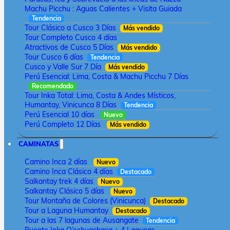
Machu Picchu : Aguas Calientes + Visita Guiada
Tendencia
Tour Clásico a Cusco 3 Días
Más vendido
Tour Completo Cusco 4 días
Atractivos de Cusco 5 Días
Más vendido
Tour Cusco 6 días
Tendencia
Cusco y Valle Sur 7 Día
Más vendido
Perú Esencial: Lima, Costa & Machu Picchu 7 Días
Recomendado
Tour Inka Total: Lima, Costa & Andes Místicos,
Humantay, Vinicunca 8 Días
Tendencia
Perú Esencial 10 días
Nuevo
Perú Completo 12 Días
Más vendido
CAMINATAS
Camino Inca 2 días
Nuevo
Camino Inca Clásico 4 días
Destacado
Salkantay trek 4 días
Nuevo
Salkantay Clásico 5 días
Nuevo
Tour Montaña de Colores (Vinicunca)
Destacado
Tour a Laguna Humantay
Destacado
Tour a las 7 lagunas de Ausangate
Tendencia