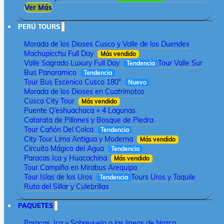
Ver Más
PERÚ TOURS
Morada de los Dioses Cusco y Valle de los Duendes
Machupicchu Full Day
Más vendido
Valle Sagrado Luxury Full Day
Tour Valle Sur
Tendencia
Bus Panoramico
Tendencia
Tour Bus Escenico Cusco 180°
Nuevo
Morada de los Dioses en Cuatrimotos
Cusco City Tour
Más vendido
Puente Q’eshuachaca + 4 Lagunas
Catarata de Pillones y Bosque de Piedra
Tour Cañón Del Colca
Tendencia
City Tour Lima Antigua y Moderna
Más vendido
Circuito Mágico del Agua
Tendencia
Paracas Ica y Huacachina
Más vendido
Tour Campiña en Mirabus Arequipa
Tour Islas de los Uros
Tours Uros y Taquile
Tendencia
Ruta del Sillar y Culebrillas
PAQUETES
Paracas, Ica y Sobrevuelo a las lineas de Nazca