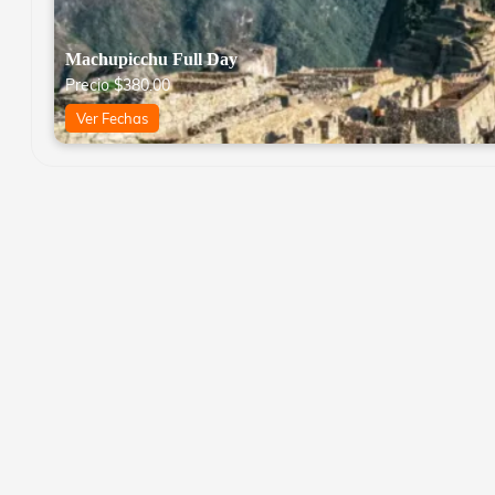
Machupicchu Full Day
Precio
$
380.00
Ver Fechas