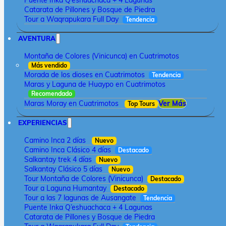
Puente Inka Q’eshuachaca + 4 Lagunas
Catarata de Pillones y Bosque de Piedra
Tour a Waqrapukara Full Day
Tendencia
AVENTURA
Montaña de Colores (Vinicunca) en Cuatrimotos
Más vendido
Morada de los dioses en Cuatrimotos
Tendencia
Maras y Laguna de Huaypo en Cuatrimotos
Recomendado
Maras Moray en Cuatrimotos
Ver Más
Top Tours
EXPERIENCIAS
Camino Inca 2 días
Nuevo
Camino Inca Clásico 4 días
Destacado
Salkantay trek 4 días
Nuevo
Salkantay Clásico 5 días
Nuevo
Tour Montaña de Colores (Vinicunca)
Destacado
Tour a Laguna Humantay
Destacado
Tour a las 7 lagunas de Ausangate
Tendencia
Puente Inka Q’eshuachaca + 4 Lagunas
Catarata de Pillones y Bosque de Piedra