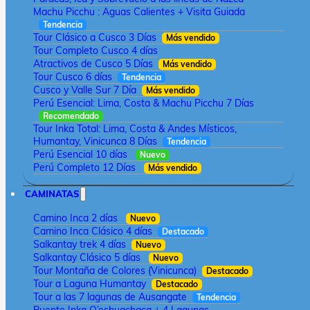
Machu Picchu : Aguas Calientes + Visita Guiada
Tendencia
Tour Clásico a Cusco 3 Días
Más vendido
Tour Completo Cusco 4 días
Atractivos de Cusco 5 Días
Más vendido
Tour Cusco 6 días
Tendencia
Cusco y Valle Sur 7 Día
Más vendido
Perú Esencial: Lima, Costa & Machu Picchu 7 Días
Recomendado
Tour Inka Total: Lima, Costa & Andes Místicos,
Humantay, Vinicunca 8 Días
Tendencia
Perú Esencial 10 días
Nuevo
Perú Completo 12 Días
Más vendido
CAMINATAS
Camino Inca 2 días
Nuevo
Camino Inca Clásico 4 días
Destacado
Salkantay trek 4 días
Nuevo
Salkantay Clásico 5 días
Nuevo
Tour Montaña de Colores (Vinicunca)
Destacado
Tour a Laguna Humantay
Destacado
Tour a las 7 lagunas de Ausangate
Tendencia