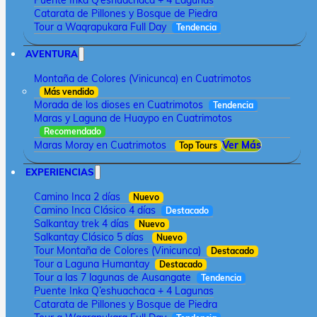
Puente Inka Q’eshuachaca + 4 Lagunas
Catarata de Pillones y Bosque de Piedra
Tour a Waqrapukara Full Day
Tendencia
AVENTURA
Montaña de Colores (Vinicunca) en Cuatrimotos
Más vendido
Morada de los dioses en Cuatrimotos
Tendencia
Maras y Laguna de Huaypo en Cuatrimotos
Recomendado
Maras Moray en Cuatrimotos
Ver Más
Top Tours
EXPERIENCIAS
Camino Inca 2 días
Nuevo
Camino Inca Clásico 4 días
Destacado
Salkantay trek 4 días
Nuevo
Salkantay Clásico 5 días
Nuevo
Tour Montaña de Colores (Vinicunca)
Destacado
Tour a Laguna Humantay
Destacado
Tour a las 7 lagunas de Ausangate
Tendencia
Puente Inka Q’eshuachaca + 4 Lagunas
Catarata de Pillones y Bosque de Piedra