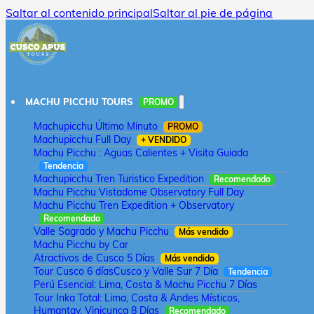
Saltar al contenido principal
Saltar al pie de página
MACHU PICCHU TOURS
PROMO
Machupicchu Último Minuto
PROMO
Machupicchu Full Day
+ VENDIDO
Machu Picchu : Aguas Calientes + Visita Guiada
Tendencia
Machupicchu Tren Turistico Expedition
Recomendado
Machu Picchu Vistadome Observatory Full Day
Machu Picchu Tren Expedition + Observatory
Recomendado
Valle Sagrado y Machu Picchu
Más vendido
Machu Picchu by Car
Atractivos de Cusco 5 Días
Más vendido
Tour Cusco 6 días
Cusco y Valle Sur 7 Día
Tendencia
Perú Esencial: Lima, Costa & Machu Picchu 7 Días
Tour Inka Total: Lima, Costa & Andes Místicos,
Humantay, Vinicunca 8 Días
Recomendado