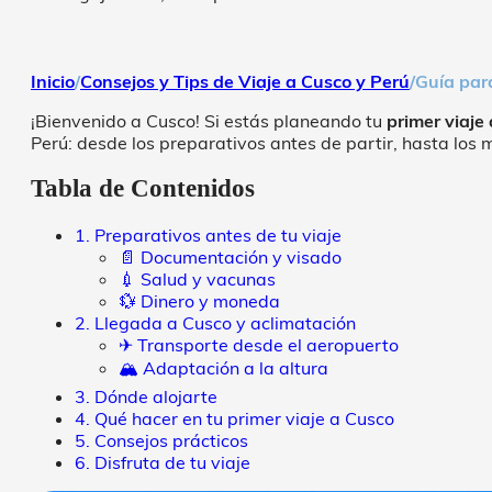
Inicio
/
Consejos y Tips de Viaje a Cusco y Perú
/
Guía para
¡Bienvenido a Cusco! Si estás planeando tu
primer viaje
Perú: desde los preparativos antes de partir, hasta los 
Tabla de Contenidos
1. Preparativos antes de tu viaje
📄 Documentación y visado
💉 Salud y vacunas
💱 Dinero y moneda
2. Llegada a Cusco y aclimatación
✈ Transporte desde el aeropuerto
🏔 Adaptación a la altura
3. Dónde alojarte
4. Qué hacer en tu primer viaje a Cusco
5. Consejos prácticos
6. Disfruta de tu viaje