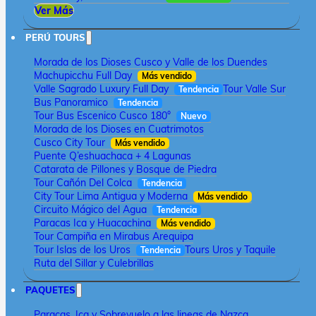
Ver Más
PERÚ TOURS
Morada de los Dioses Cusco y Valle de los Duendes
Machupicchu Full Day
Más vendido
Valle Sagrado Luxury Full Day
Tour Valle Sur
Tendencia
Bus Panoramico
Tendencia
Tour Bus Escenico Cusco 180°
Nuevo
Morada de los Dioses en Cuatrimotos
Cusco City Tour
Más vendido
Puente Q’eshuachaca + 4 Lagunas
Catarata de Pillones y Bosque de Piedra
Tour Cañón Del Colca
Tendencia
City Tour Lima Antigua y Moderna
Más vendido
Circuito Mágico del Agua
Tendencia
Paracas Ica y Huacachina
Más vendido
Tour Campiña en Mirabus Arequipa
Tour Islas de los Uros
Tours Uros y Taquile
Tendencia
Ruta del Sillar y Culebrillas
PAQUETES
Paracas, Ica y Sobrevuelo a las lineas de Nazca