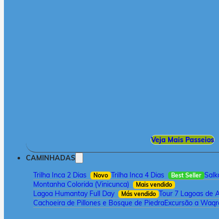
Veja Mais Passeios
CAMINHADAS
Trilha Inca 2 Dias
Trilha Inca 4 Dias
Salk
Novo
Best Seller
Montanha Colorida (Vinicunca)
Mais vendido
Lagoa Humantay Full Day
Tour 7 Lagoas de 
Más vendido
Cachoeira de Pillones e Bosque de Piedra
Excursão a Waqra