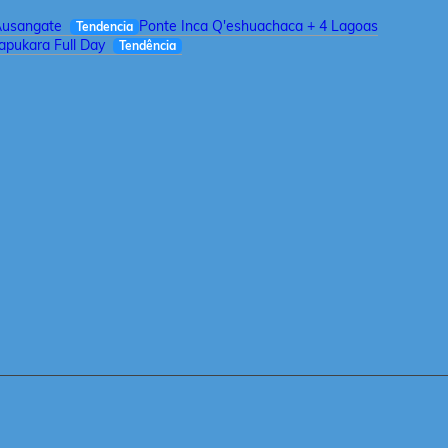
Ausangate
Ponte Inca Q'eshuachaca + 4 Lagoas
Tendencia
pukara Full Day
Tendência