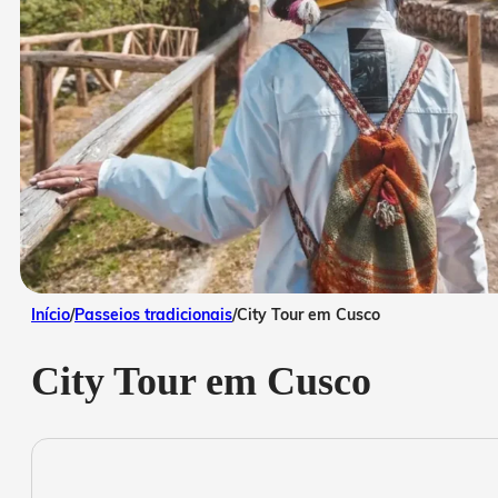
Início
/
Passeios tradicionais
/
City Tour em Cusco
City Tour em Cusco