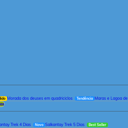
Morada dos deuses em quadriciclos
Maras e Lagoa de
dido
Tendência
ios
antay Trek 4 Dias
Salkantay Trek 5 Dias
Novo
Best Seller