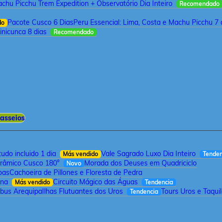
chu Picchu Trem Expedition + Observatório Dia Inteiro
Recomendado
Pacote Cusco 6 Dias
Peru Essencial: Lima, Costa e Machu Picchu 7 
do
inicunca 8 dias
Recomendado
asseios
udo incluido 1 dia
Vale Sagrado Luxo Dia Inteiro
Más vendido
Tenden
orâmico Cusco 180°
Morada dos Deuses em Quadriciclo
Novo
oas
Cachoeira de Pillones e Floresta de Pedra
rna
Circuito Mágico das Águas
Más vendido
Tendencia
bus Arequipa
Ilhas Flutuantes dos Uros
Tours Uros e Taqui
Tendencia