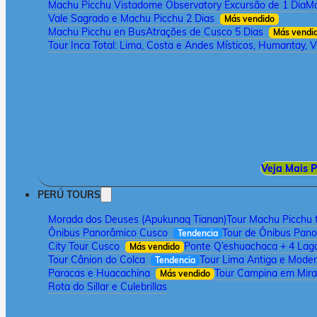
Machu Picchu Vistadome Observatory Excursão de 1 Dia
Ma
Vale Sagrado e Machu Picchu 2 Dias
Más vendido
Machu Picchu en Bus
Atrações de Cusco 5 Dias
Más vendi
Tour Inca Total: Lima, Costa e Andes Místicos, Humantay, V
Veja Mais P
PERÚ TOURS
Morada dos Deuses (Apukunaq Tianan)
Tour Machu Picchu t
Ônibus Panorâmico Cusco
Tour de Ônibus Pan
Tendencia
City Tour Cusco
Ponte Q’eshuachaca + 4 Lag
Más vendido
Tour Cânion do Colca
Tour Lima Antiga e Mode
Tendencia
Paracas e Huacachina
Tour Campina em Mira
Más vendido
Rota do Sillar e Culebrillas