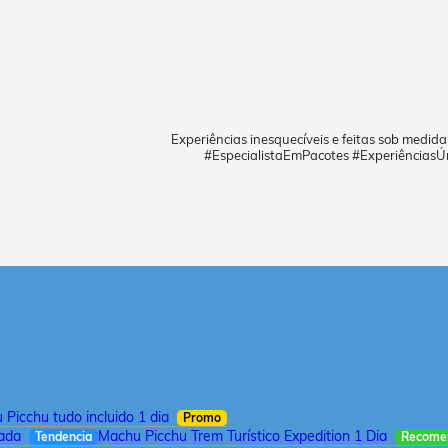
Experiências inesquecíveis e feitas sob medid
#EspecialistaEmPacotes #ExperiênciasÚ
Picchu tudo incluido 1 dia
Promo
iada
Machu Picchu Trem Turístico Expedition 1 Dia
Tendencia
Recome