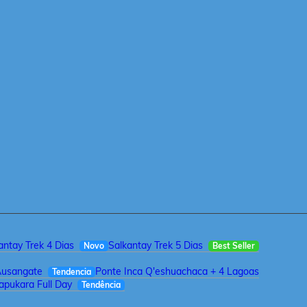
antay Trek 4 Dias
Salkantay Trek 5 Dias
Novo
Best Seller
Ausangate
Ponte Inca Q'eshuachaca + 4 Lagoas
Tendencia
pukara Full Day
Tendência