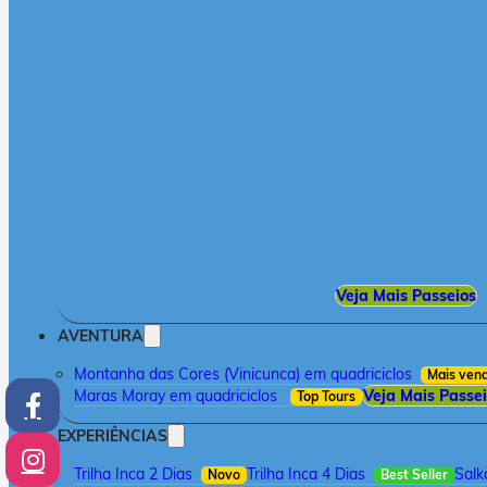
Veja Mais Passeios
AVENTURA
Montanha das Cores (Vinicunca) em quadriciclos
Mais ven
Maras Moray em quadriciclos
Veja Mais Passe
Top Tours
EXPERIÊNCIAS
Trilha Inca 2 Dias
Trilha Inca 4 Dias
Salk
Novo
Best Seller