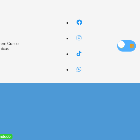
a em Cusco.
nicas
ndado