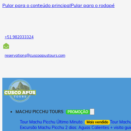
Pular para o conteúdo principal
Pular para o rodapé
+51 982033324
reservations@cuscoapustours.com
MACHU PICCHU TOURS
PROMOÇÃO
Tour Machu Picchu Último Minuto
Tour Machu 
Mais vendido
Excursão Machu Picchu 2 dias: Aguas Calientes + visita gu