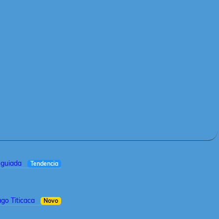
a guiada
Tendencia
ago Titicaca
Novo