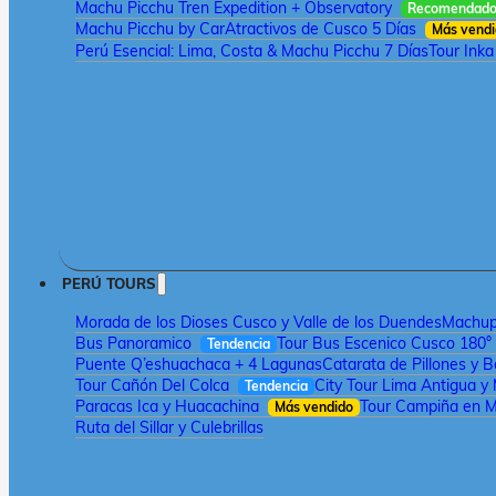
Machu Picchu Tren Expedition + Observatory
Recomendad
Machu Picchu by Car
Atractivos de Cusco 5 Días
Más vend
Perú Esencial: Lima, Costa & Machu Picchu 7 Días
Tour Inka
PERÚ TOURS
Morada de los Dioses Cusco y Valle de los Duendes
Machupi
Bus Panoramico
Tour Bus Escenico Cusco 180°
Tendencia
Puente Q’eshuachaca + 4 Lagunas
Catarata de Pillones y 
Tour Cañón Del Colca
City Tour Lima Antigua y
Tendencia
Paracas Ica y Huacachina
Tour Campiña en M
Más vendido
Ruta del Sillar y Culebrillas