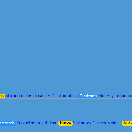
Morada de los dioses en Cuatrimotos
Maras y Laguna 
do
Tendencia
Salkantay trek 4 días
Salkantay Clásico 5 días
estacado
Nuevo
Nue