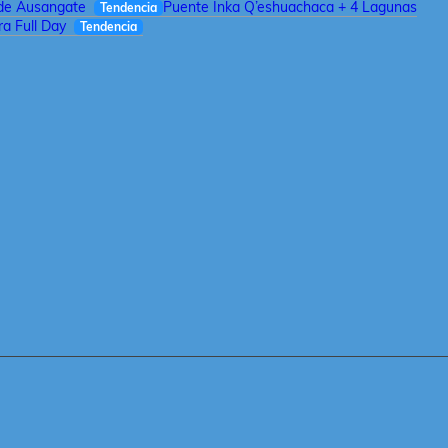
 de Ausangate
Puente Inka Q’eshuachaca + 4 Lagunas
Tendencia
a Full Day
Tendencia