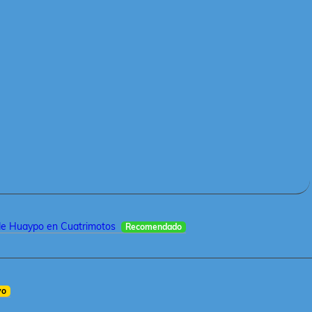
de Huaypo en Cuatrimotos
Recomendado
vo