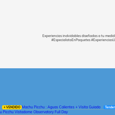
Experiencias inolvidables diseñadas a tu medid
#EspecialistaEnPaquetes #ExperienciasU
Machu Picchu : Aguas Calientes + Visita Guiada
+ VENDIDO
Tenden
 Picchu Vistadome Observatory Full Day