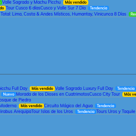
Valle Sagrado y Machu Picchu
o
Más vendido
Tour Cusco 6 días
Cusco y Valle Sur 7 Día
ido
Tendencia
 Total: Lima, Costa & Andes Místicos, Humantay, Vinicunca 8 Días
Re
cchu Full Day
Valle Sagrado Luxury Full Day
Más vendido
Tendencia
Morada de los Dioses en Cuatrimotos
Cusco City Tour
Nuevo
Más ve
Bosque de Piedra
 Moderna
Circuito Mágico del Agua
Más vendido
Tendencia
irabus Arequipa
Tour Islas de los Uros
Tours Uros y Taquile
Tendencia