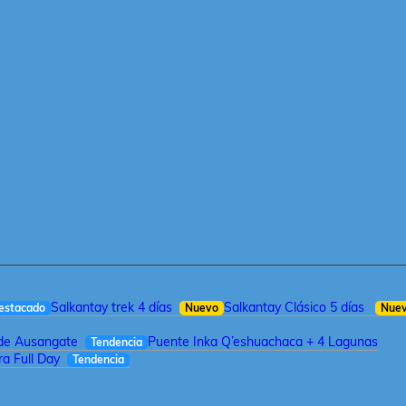
Salkantay trek 4 días
Salkantay Clásico 5 días
estacado
Nuevo
Nue
 de Ausangate
Puente Inka Q’eshuachaca + 4 Lagunas
Tendencia
a Full Day
Tendencia