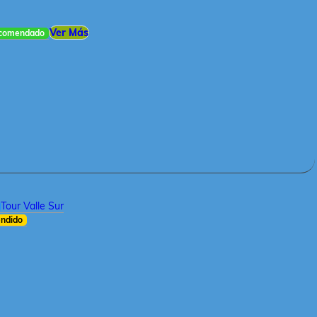
Ver Más
comendado
Tour Valle Sur
ndido