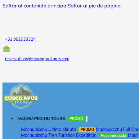
Saltar al contenido principal
Saltar al pie de página
+51 982033324
reservations@cuscoapustours.com
MACHU PICCHU TOURS
PROMO
Machupicchu Último Minuto
Machupicchu Full Day
PROMO
Machupicchu Tren Turistico Expedition
Machu
Recomendado