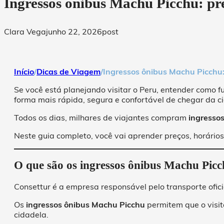
Ingressos ônibus Machu Picchu: pre
Clara Vega
junho 22, 2026
post
Início
/
Dicas de Viagem
/
Ingressos ônibus Machu Picchu: 
Se você está planejando visitar o Peru, entender como 
forma mais rápida, segura e confortável de chegar da c
Todos os dias, milhares de viajantes compram
ingresso
Neste guia completo, você vai aprender preços, horári
O que são os ingressos ônibus Machu Pic
Consettur é a empresa responsável pelo transporte ofic
Os
ingressos ônibus Machu Picchu
permitem que o visi
cidadela.