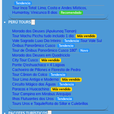
Tendencia
Tour Inca Total: Lima, Costa e Andes Místicos,
Humantay, Vinicunca 8 dias
Recomendado
PERÚ TOURS
Morada dos Deuses (Apukunaq Tianan)
Tour Machu Picchu tudo incluido 1 dia
Más vendido
Vale Sagrado Luxo Dia Inteiro
Tour Vale Sul
Tendencia
Ônibus Panorâmico Cusco
Tendencia
Tour de Ônibus Panorâmico Cusco 180°
Novo
Morada dos Deuses em Quadriciclo
City Tour Cusco
Más vendido
Ponte Q’eshuachaca + 4 Lagoas
Cachoeira de Pillones e Floresta de Pedra
Tour Cânion do Colca
Tendencia
Tour Lima Antiga e Moderna
Más vendido
Circuito Mágico das Águas
Tendencia
Paracas e Huacachina
Más vendido
Tour Campina em Mirabus Arequipa
Ilhas Flutuantes dos Uros
Tendencia
Tours Uros e Taquile
Rota do Sillar e Culebrillas
PACOTES TURÍSTICOS