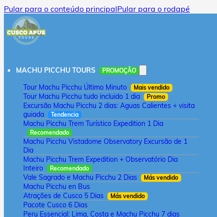
Pular para o conteúdo principal
Pular para o rodapé
MACHU PICCHU TOURS
PROMOÇÃO
Tour Machu Picchu Último Minuto
Mais vendido
Tour Machu Picchu tudo incluido 1 dia
Promo
Excursão Machu Picchu 2 dias: Aguas Calientes + visita
guiada
Tendencia
Machu Picchu Trem Turístico Expedition 1 Dia
Recomendado
Machu Picchu Vistadome Observatory Excursão de 1
Dia
Machu Picchu Trem Expedition + Observatório Dia
Inteiro
Recomendado
Vale Sagrado e Machu Picchu 2 Dias
Más vendido
Machu Picchu en Bus
Atrações de Cusco 5 Dias
Más vendido
Pacote Cusco 6 Dias
Peru Essencial: Lima, Costa e Machu Picchu 7 dias