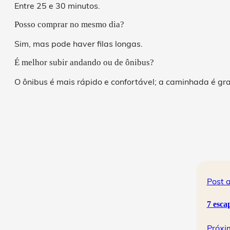
Entre 25 e 30 minutos.
Posso comprar no mesmo dia?
Sim, mas pode haver filas longas.
É melhor subir andando ou de ônibus?
O ônibus é mais rápido e confortável; a caminhada é gra
Post a
7 esca
Próxi