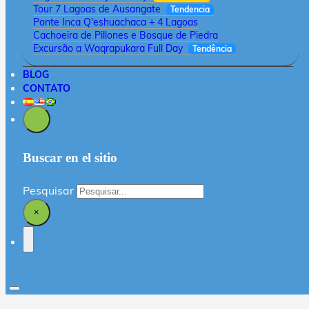
Tour 7 Lagoas de Ausangate
Tendencia
Ponte Inca Q'eshuachaca + 4 Lagoas
Cachoeira de Pillones e Bosque de Piedra
Excursão a Waqrapukara Full Day
Tendência
BLOG
CONTATO
Buscar en el sitio
Pesquisar
×