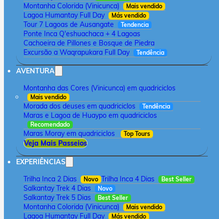
Montanha Colorida (Vinicunca)
Mais vendido
Lagoa Humantay Full Day
Más vendido
Tour 7 Lagoas de Ausangate
Tendencia
Ponte Inca Q'eshuachaca + 4 Lagoas
Cachoeira de Pillones e Bosque de Piedra
Excursão a Waqrapukara Full Day
Tendência
AVENTURA
Montanha das Cores (Vinicunca) em quadriciclos
Mais vendido
Morada dos deuses em quadriciclos
Tendência
Maras e Lagoa de Huaypo em quadriciclos
Recomendado
Maras Moray em quadriciclos
Top Tours
Veja Mais Passeios
EXPERIÊNCIAS
Trilha Inca 2 Dias
Trilha Inca 4 Dias
Novo
Best Seller
Salkantay Trek 4 Dias
Novo
Salkantay Trek 5 Dias
Best Seller
Montanha Colorida (Vinicunca)
Mais vendido
Lagoa Humantay Full Day
Más vendido