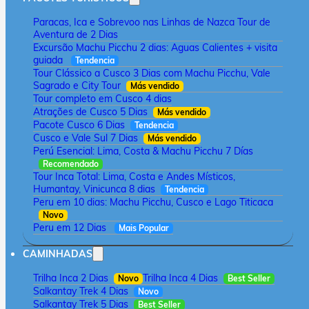
Paracas, Ica e Sobrevoo nas Linhas de Nazca Tour de
Aventura de 2 Dias
Excursão Machu Picchu 2 dias: Aguas Calientes + visita
guiada
Tendencia
Tour Clássico a Cusco 3 Dias com Machu Picchu, Vale
Sagrado e City Tour
Más vendido
Tour completo em Cusco 4 dias
Atrações de Cusco 5 Dias
Más vendido
Pacote Cusco 6 Dias
Tendencia
Cusco e Vale Sul 7 Dias
Más vendido
Perú Esencial: Lima, Costa & Machu Picchu 7 Días
Recomendado
Tour Inca Total: Lima, Costa e Andes Místicos,
Humantay, Vinicunca 8 dias
Tendencia
Peru em 10 dias: Machu Picchu, Cusco e Lago Titicaca
Novo
Peru em 12 Dias
Mais Popular
CAMINHADAS
Trilha Inca 2 Dias
Trilha Inca 4 Dias
Novo
Best Seller
Salkantay Trek 4 Dias
Novo
Salkantay Trek 5 Dias
Best Seller