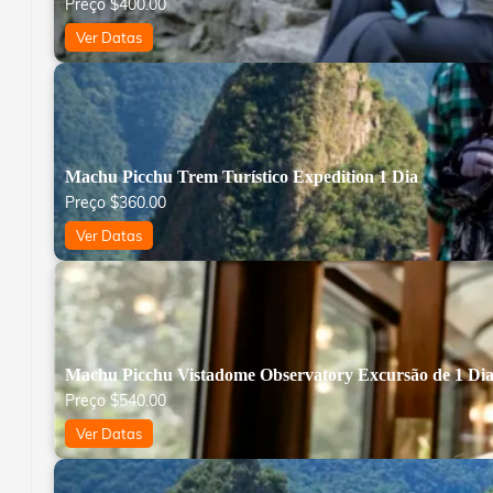
Preço
$
400.00
Ver Datas
Machu Picchu Trem Turístico Expedition 1 Dia
Preço
$
360.00
Ver Datas
Machu Picchu Vistadome Observatory Excursão de 1 Di
Preço
$
540.00
Ver Datas