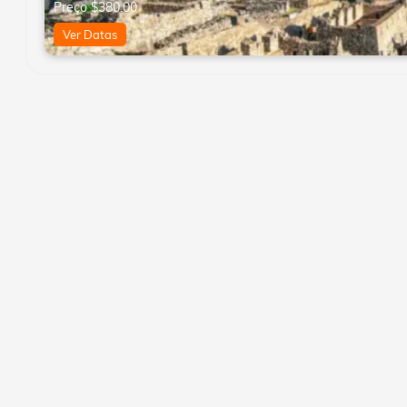
Preço
$
380.00
Ver Datas