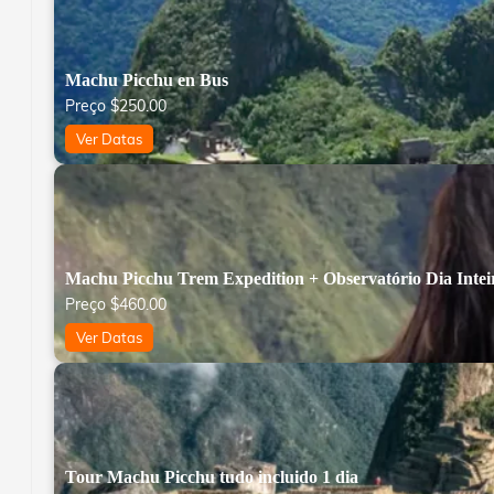
Machu Picchu en Bus
Preço
$
250.00
Ver Datas
Machu Picchu Trem Expedition + Observatório Dia Intei
Preço
$
460.00
Ver Datas
Tour Machu Picchu tudo incluido 1 dia