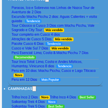
Paracas, Ica e Sobrevoo nas Linhas de Nazca Tour de
Aventura de 2 Dias
Excursão Machu Picchu 2 dias: Aguas Calientes + visita
guiada
Tendencia
Tour Clássico a Cusco 3 Dias com Machu Picchu, Vale
Sagrado e City Tour
Más vendido
Tour completo em Cusco 4 dias
Atrações de Cusco 5 Dias
Más vendido
Pacote Cusco 6 Dias
Tendencia
Cusco e Vale Sul 7 Dias
Más vendido
Perú Esencial: Lima, Costa & Machu Picchu 7 Días
Recomendado
Tour Inca Total: Lima, Costa e Andes Místicos,
Humantay, Vinicunca 8 dias
Tendencia
Peru em 10 dias: Machu Picchu, Cusco e Lago Titicaca
Novo
Peru em 12 Dias
Mais Popular
CAMINHADAS
Trilha Inca 2 Dias
Trilha Inca 4 Dias
Novo
Best Seller
Salkantay Trek 4 Dias
Novo
Salkantay Trek 5 Dias
Best Seller