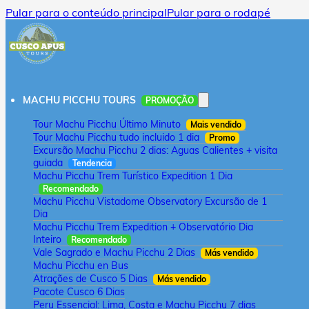
Pular para o conteúdo principal
Pular para o rodapé
MACHU PICCHU TOURS
PROMOÇÃO
Tour Machu Picchu Último Minuto
Mais vendido
Tour Machu Picchu tudo incluido 1 dia
Promo
Excursão Machu Picchu 2 dias: Aguas Calientes + visita
guiada
Tendencia
Machu Picchu Trem Turístico Expedition 1 Dia
Recomendado
Machu Picchu Vistadome Observatory Excursão de 1
Dia
Machu Picchu Trem Expedition + Observatório Dia
Inteiro
Recomendado
Vale Sagrado e Machu Picchu 2 Dias
Más vendido
Machu Picchu en Bus
Atrações de Cusco 5 Dias
Más vendido
Pacote Cusco 6 Dias
Peru Essencial: Lima, Costa e Machu Picchu 7 dias