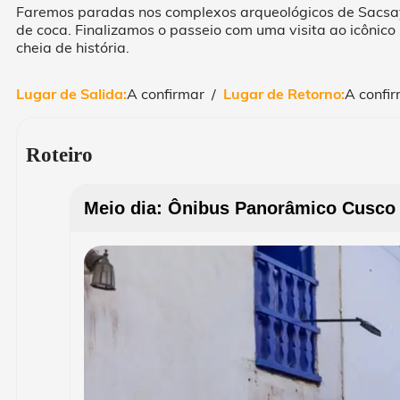
Faremos paradas nos complexos arqueológicos de Sacsay
de coca. Finalizamos o passeio com uma visita ao icônic
cheia de história.
Lugar de Salida:
A confirmar /
Lugar de Retorno:
A confir
Roteiro
Meio dia: Ônibus Panorâmico Cusco