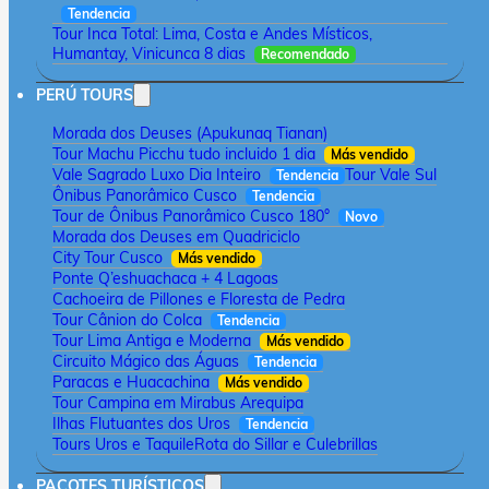
Tendencia
Tour Inca Total: Lima, Costa e Andes Místicos,
Humantay, Vinicunca 8 dias
Recomendado
PERÚ TOURS
Morada dos Deuses (Apukunaq Tianan)
Tour Machu Picchu tudo incluido 1 dia
Más vendido
Vale Sagrado Luxo Dia Inteiro
Tour Vale Sul
Tendencia
Ônibus Panorâmico Cusco
Tendencia
Tour de Ônibus Panorâmico Cusco 180°
Novo
Morada dos Deuses em Quadriciclo
City Tour Cusco
Más vendido
Ponte Q’eshuachaca + 4 Lagoas
Cachoeira de Pillones e Floresta de Pedra
Tour Cânion do Colca
Tendencia
Tour Lima Antiga e Moderna
Más vendido
Circuito Mágico das Águas
Tendencia
Paracas e Huacachina
Más vendido
Tour Campina em Mirabus Arequipa
Ilhas Flutuantes dos Uros
Tendencia
Tours Uros e Taquile
Rota do Sillar e Culebrillas
PACOTES TURÍSTICOS