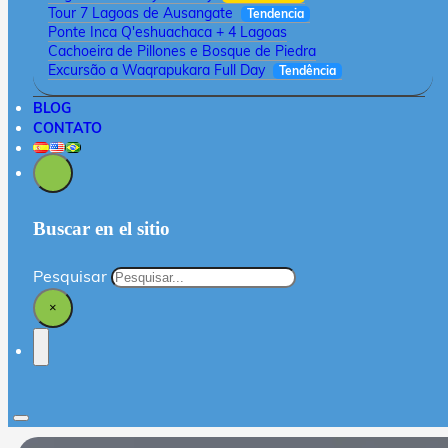
Tour 7 Lagoas de Ausangate
Tendencia
Ponte Inca Q'eshuachaca + 4 Lagoas
Cachoeira de Pillones e Bosque de Piedra
Excursão a Waqrapukara Full Day
Tendência
BLOG
CONTATO
Buscar en el sitio
Pesquisar
×