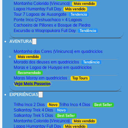
Montanha Colorida (Vinicunca)
Mais vendido
Lagoa Humantay Full Day
Más vendido
Tour 7 Lagoas de Ausangate
Tendencia
Ponte Inca Q'eshuachaca + 4 Lagoas
Cachoeira de Pillones e Bosque de Piedra
Excursão a Waqrapukara Full Day
Tendência
AVENTURA
Montanha das Cores (Vinicunca) em quadriciclos
Mais vendido
Morada dos deuses em quadriciclos
Tendência
Maras e Lagoa de Huaypo em quadriciclos
Recomendado
Maras Moray em quadriciclos
Top Tours
Veja Mais Passeios
EXPERIÊNCIAS
Trilha Inca 2 Dias
Trilha Inca 4 Dias
Novo
Best Seller
Salkantay Trek 4 Dias
Novo
Salkantay Trek 5 Dias
Best Seller
Montanha Colorida (Vinicunca)
Mais vendido
Lagoa Humantay Full Day
Más vendido