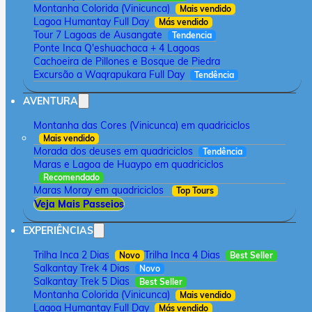
Montanha Colorida (Vinicunca)
Mais vendido
Lagoa Humantay Full Day
Más vendido
Tour 7 Lagoas de Ausangate
Tendencia
Ponte Inca Q'eshuachaca + 4 Lagoas
Cachoeira de Pillones e Bosque de Piedra
Excursão a Waqrapukara Full Day
Tendência
AVENTURA
Montanha das Cores (Vinicunca) em quadriciclos
Mais vendido
Morada dos deuses em quadriciclos
Tendência
Maras e Lagoa de Huaypo em quadriciclos
Recomendado
Maras Moray em quadriciclos
Top Tours
Veja Mais Passeios
EXPERIÊNCIAS
Trilha Inca 2 Dias
Trilha Inca 4 Dias
Novo
Best Seller
Salkantay Trek 4 Dias
Novo
Salkantay Trek 5 Dias
Best Seller
Montanha Colorida (Vinicunca)
Mais vendido
Lagoa Humantay Full Day
Más vendido