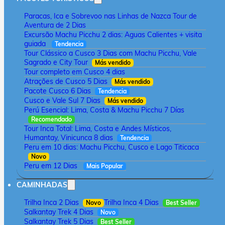
Paracas, Ica e Sobrevoo nas Linhas de Nazca Tour de
Aventura de 2 Dias
Excursão Machu Picchu 2 dias: Aguas Calientes + visita
guiada
Tendencia
Tour Clássico a Cusco 3 Dias com Machu Picchu, Vale
Sagrado e City Tour
Más vendido
Tour completo em Cusco 4 dias
Atrações de Cusco 5 Dias
Más vendido
Pacote Cusco 6 Dias
Tendencia
Cusco e Vale Sul 7 Dias
Más vendido
Perú Esencial: Lima, Costa & Machu Picchu 7 Días
Recomendado
Tour Inca Total: Lima, Costa e Andes Místicos,
Humantay, Vinicunca 8 dias
Tendencia
Peru em 10 dias: Machu Picchu, Cusco e Lago Titicaca
Novo
Peru em 12 Dias
Mais Popular
CAMINHADAS
Trilha Inca 2 Dias
Trilha Inca 4 Dias
Novo
Best Seller
Salkantay Trek 4 Dias
Novo
Salkantay Trek 5 Dias
Best Seller