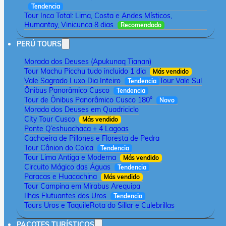
Tendencia
Tour Inca Total: Lima, Costa e Andes Místicos,
Humantay, Vinicunca 8 dias
Recomendado
PERÚ TOURS
Morada dos Deuses (Apukunaq Tianan)
Tour Machu Picchu tudo incluido 1 dia
Más vendido
Vale Sagrado Luxo Dia Inteiro
Tour Vale Sul
Tendencia
Ônibus Panorâmico Cusco
Tendencia
Tour de Ônibus Panorâmico Cusco 180°
Novo
Morada dos Deuses em Quadriciclo
City Tour Cusco
Más vendido
Ponte Q’eshuachaca + 4 Lagoas
Cachoeira de Pillones e Floresta de Pedra
Tour Cânion do Colca
Tendencia
Tour Lima Antiga e Moderna
Más vendido
Circuito Mágico das Águas
Tendencia
Paracas e Huacachina
Más vendido
Tour Campina em Mirabus Arequipa
Ilhas Flutuantes dos Uros
Tendencia
Tours Uros e Taquile
Rota do Sillar e Culebrillas
PACOTES TURÍSTICOS