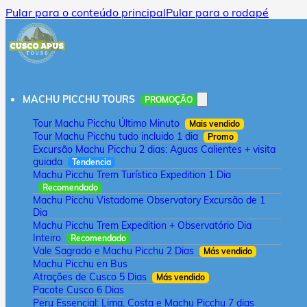
Pular para o conteúdo principal
Pular para o rodapé
MACHU PICCHU TOURS
PROMOÇÃO
Tour Machu Picchu Último Minuto
Mais vendido
Tour Machu Picchu tudo incluido 1 dia
Promo
Excursão Machu Picchu 2 dias: Aguas Calientes + visita
guiada
Tendencia
Machu Picchu Trem Turístico Expedition 1 Dia
Recomendado
Machu Picchu Vistadome Observatory Excursão de 1
Dia
Machu Picchu Trem Expedition + Observatório Dia
Inteiro
Recomendado
Vale Sagrado e Machu Picchu 2 Dias
Más vendido
Machu Picchu en Bus
Atrações de Cusco 5 Dias
Más vendido
Pacote Cusco 6 Dias
Peru Essencial: Lima, Costa e Machu Picchu 7 dias