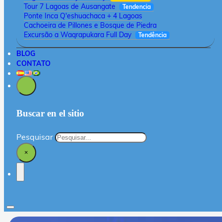
Tour 7 Lagoas de Ausangate
Tendencia
Ponte Inca Q'eshuachaca + 4 Lagoas
Cachoeira de Pillones e Bosque de Piedra
Excursão a Waqrapukara Full Day
Tendência
BLOG
CONTATO
Buscar en el sitio
Pesquisar
×