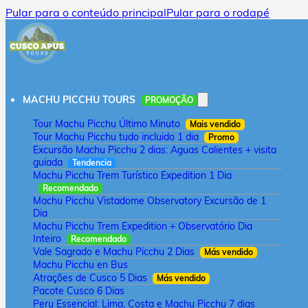
Pular para o conteúdo principal
Pular para o rodapé
MACHU PICCHU TOURS
PROMOÇÃO
Tour Machu Picchu Último Minuto
Mais vendido
Tour Machu Picchu tudo incluido 1 dia
Promo
Excursão Machu Picchu 2 dias: Aguas Calientes + visita
guiada
Tendencia
Machu Picchu Trem Turístico Expedition 1 Dia
Recomendado
Machu Picchu Vistadome Observatory Excursão de 1
Dia
Machu Picchu Trem Expedition + Observatório Dia
Inteiro
Recomendado
Vale Sagrado e Machu Picchu 2 Dias
Más vendido
Machu Picchu en Bus
Atrações de Cusco 5 Dias
Más vendido
Pacote Cusco 6 Dias
Peru Essencial: Lima, Costa e Machu Picchu 7 dias