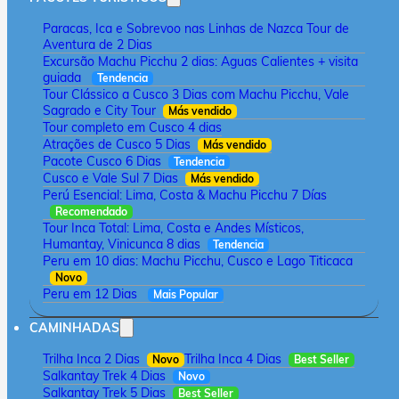
Paracas, Ica e Sobrevoo nas Linhas de Nazca Tour de
Aventura de 2 Dias
Excursão Machu Picchu 2 dias: Aguas Calientes + visita
guiada
Tendencia
Tour Clássico a Cusco 3 Dias com Machu Picchu, Vale
Sagrado e City Tour
Más vendido
Tour completo em Cusco 4 dias
Atrações de Cusco 5 Dias
Más vendido
Pacote Cusco 6 Dias
Tendencia
Cusco e Vale Sul 7 Dias
Más vendido
Perú Esencial: Lima, Costa & Machu Picchu 7 Días
Recomendado
Tour Inca Total: Lima, Costa e Andes Místicos,
Humantay, Vinicunca 8 dias
Tendencia
Peru em 10 dias: Machu Picchu, Cusco e Lago Titicaca
Novo
Peru em 12 Dias
Mais Popular
CAMINHADAS
Trilha Inca 2 Dias
Trilha Inca 4 Dias
Novo
Best Seller
Salkantay Trek 4 Dias
Novo
Salkantay Trek 5 Dias
Best Seller