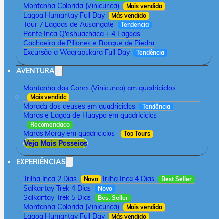
Montanha Colorida (Vinicunca)
Mais vendido
Lagoa Humantay Full Day
Más vendido
Tour 7 Lagoas de Ausangate
Tendencia
Ponte Inca Q'eshuachaca + 4 Lagoas
Cachoeira de Pillones e Bosque de Piedra
Excursão a Waqrapukara Full Day
Tendência
AVENTURA
Montanha das Cores (Vinicunca) em quadriciclos
Mais vendido
Morada dos deuses em quadriciclos
Tendência
Maras e Lagoa de Huaypo em quadriciclos
Recomendado
Maras Moray em quadriciclos
Top Tours
Veja Mais Passeios
EXPERIÊNCIAS
Trilha Inca 2 Dias
Trilha Inca 4 Dias
Novo
Best Seller
Salkantay Trek 4 Dias
Novo
Salkantay Trek 5 Dias
Best Seller
Montanha Colorida (Vinicunca)
Mais vendido
Lagoa Humantay Full Day
Más vendido