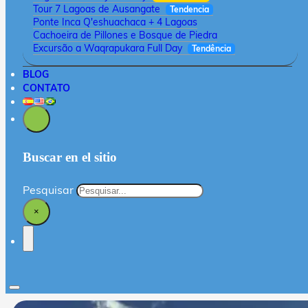
Tour 7 Lagoas de Ausangate
Tendencia
Ponte Inca Q'eshuachaca + 4 Lagoas
Cachoeira de Pillones e Bosque de Piedra
Excursão a Waqrapukara Full Day
Tendência
BLOG
CONTATO
Buscar en el sitio
Pesquisar
×