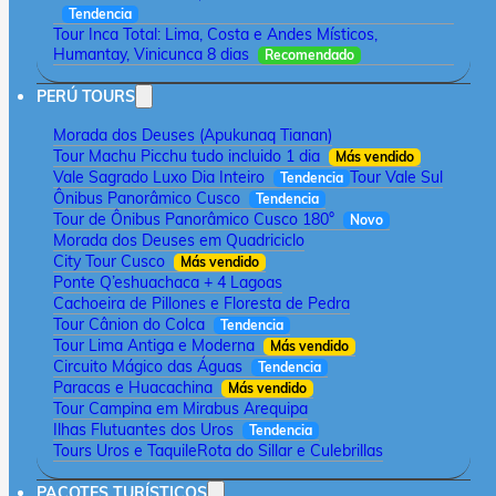
Tendencia
Tour Inca Total: Lima, Costa e Andes Místicos,
Humantay, Vinicunca 8 dias
Recomendado
PERÚ TOURS
Morada dos Deuses (Apukunaq Tianan)
Tour Machu Picchu tudo incluido 1 dia
Más vendido
Vale Sagrado Luxo Dia Inteiro
Tour Vale Sul
Tendencia
Ônibus Panorâmico Cusco
Tendencia
Tour de Ônibus Panorâmico Cusco 180°
Novo
Morada dos Deuses em Quadriciclo
City Tour Cusco
Más vendido
Ponte Q’eshuachaca + 4 Lagoas
Cachoeira de Pillones e Floresta de Pedra
Tour Cânion do Colca
Tendencia
Tour Lima Antiga e Moderna
Más vendido
Circuito Mágico das Águas
Tendencia
Paracas e Huacachina
Más vendido
Tour Campina em Mirabus Arequipa
Ilhas Flutuantes dos Uros
Tendencia
Tours Uros e Taquile
Rota do Sillar e Culebrillas
PACOTES TURÍSTICOS