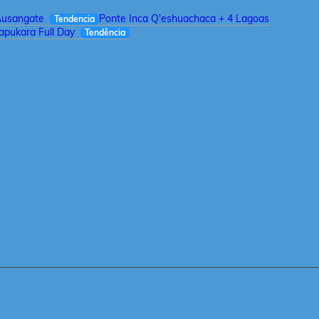
Ausangate
Ponte Inca Q'eshuachaca + 4 Lagoas
Tendencia
pukara Full Day
Tendência