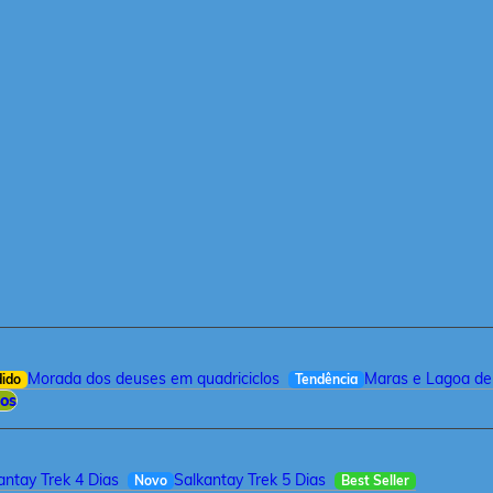
Morada dos deuses em quadriciclos
Maras e Lagoa de
dido
Tendência
ios
antay Trek 4 Dias
Salkantay Trek 5 Dias
Novo
Best Seller