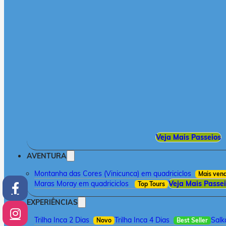
Veja Mais Passeios
AVENTURA
Montanha das Cores (Vinicunca) em quadriciclos
Mais ven
Maras Moray em quadriciclos
Veja Mais Passe
Top Tours
EXPERIÊNCIAS
Trilha Inca 2 Dias
Trilha Inca 4 Dias
Salk
Novo
Best Seller