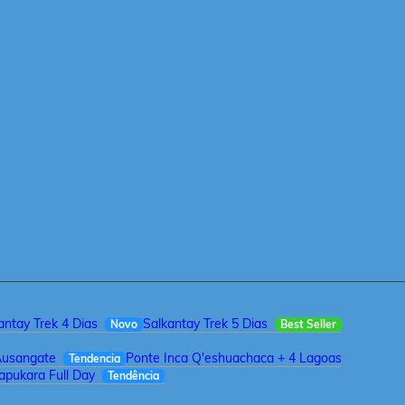
antay Trek 4 Dias
Salkantay Trek 5 Dias
Novo
Best Seller
Ausangate
Ponte Inca Q'eshuachaca + 4 Lagoas
Tendencia
pukara Full Day
Tendência