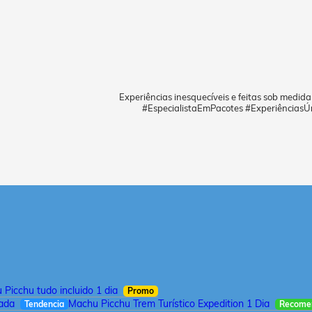
Experiências inesquecíveis e feitas sob medid
#EspecialistaEmPacotes #ExperiênciasÚ
Picchu tudo incluido 1 dia
Promo
iada
Machu Picchu Trem Turístico Expedition 1 Dia
Tendencia
Recome