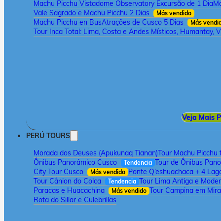
Machu Picchu Vistadome Observatory Excursão de 1 Dia
Ma
Vale Sagrado e Machu Picchu 2 Dias
Más vendido
Machu Picchu en Bus
Atrações de Cusco 5 Dias
Más vendi
Tour Inca Total: Lima, Costa e Andes Místicos, Humantay, V
Veja Mais P
PERÚ TOURS
Morada dos Deuses (Apukunaq Tianan)
Tour Machu Picchu t
Ônibus Panorâmico Cusco
Tour de Ônibus Pan
Tendencia
City Tour Cusco
Ponte Q’eshuachaca + 4 Lag
Más vendido
Tour Cânion do Colca
Tour Lima Antiga e Mode
Tendencia
Paracas e Huacachina
Tour Campina em Mira
Más vendido
Rota do Sillar e Culebrillas