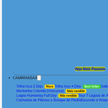
Veja Mais Passeios
CAMINHADAS
Trilha Inca 2 Dias
Trilha Inca 4 Dias
Salk
Novo
Best Seller
Montanha Colorida (Vinicunca)
Mais vendido
Lagoa Humantay Full Day
Tour 7 Lagoas de 
Más vendido
Cachoeira de Pillones e Bosque de Piedra
Excursão a Waqra