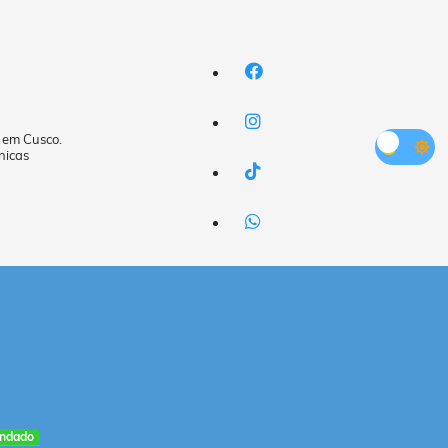
a em Cusco.
nicas
ndado