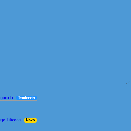
a guiada
Tendencia
ago Titicaca
Novo