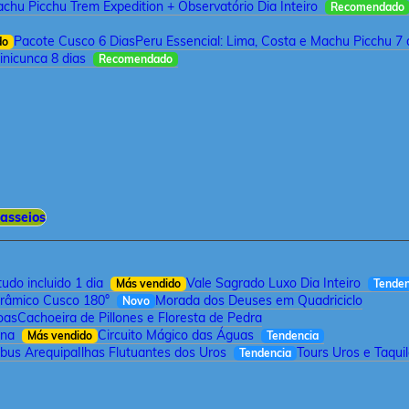
chu Picchu Trem Expedition + Observatório Dia Inteiro
Recomendado
Pacote Cusco 6 Dias
Peru Essencial: Lima, Costa e Machu Picchu 7 
do
inicunca 8 dias
Recomendado
asseios
udo incluido 1 dia
Vale Sagrado Luxo Dia Inteiro
Más vendido
Tenden
orâmico Cusco 180°
Morada dos Deuses em Quadriciclo
Novo
oas
Cachoeira de Pillones e Floresta de Pedra
rna
Circuito Mágico das Águas
Más vendido
Tendencia
bus Arequipa
Ilhas Flutuantes dos Uros
Tours Uros e Taqui
Tendencia