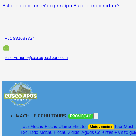
Pular para o conteúdo principal
Pular para o rodapé
+51 982033324
reservations@cuscoapustours.com
MACHU PICCHU TOURS
PROMOÇÃO
Tour Machu Picchu Último Minuto
Tour Machu 
Mais vendido
Excursão Machu Picchu 2 dias: Aguas Calientes + visita gu