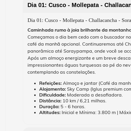
Dia 01: Cusco - Mollepata - Challa
Dia 01: Cusco - Mollepata - Challacancha - S
Caminhada rumo à joia brilhante da montanh
Começamos o dia bem cedo com o buscador no s
café da manhã opcional. Continuaremos até Chal
panorâmica até Soraypampa, onde você se aco
Após um almoço energizante e um breve descan
impressionantes águas turquesas ao pé do nev
contemplando as constelações.
Refeições:
Almoço e jantar (Café da manhã
Alojamento:
Sky Camp (Iglus premium com 
Dificuldade:
Moderada a desafiadora.
Distância:
10 km / 6,21 milhas.
Duração:
5 - 6 horas.
Altitudes:
Inicial e Mínima: 3.800 m | Má