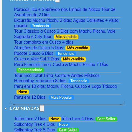
Paracas, Ica e Sobrevoo nas Linhas de Nazca Tour de
Aventura de 2 Dias
Excursão Machu Picchu 2 dias: Aguas Calientes + visita
guiada
Tendencia
Tour Clássico a Cusco 3 Dias com Machu Picchu, Vale
Sagrado e City Tour
Más vendido
Tour completo em Cusco 4 dias
Atrações de Cusco 5 Dias
Más vendido
Pacote Cusco 6 Dias
Tendencia
Cusco e Vale Sul 7 Dias
Más vendido
Perú Esencial: Lima, Costa & Machu Picchu 7 Días
Recomendado
Tour Inca Total: Lima, Costa e Andes Místicos,
Humantay, Vinicunca 8 dias
Tendencia
Peru em 10 dias: Machu Picchu, Cusco e Lago Titicaca
Novo
Peru em 12 Dias
Mais Popular
CAMINHADAS
Trilha Inca 2 Dias
Trilha Inca 4 Dias
Novo
Best Seller
Salkantay Trek 4 Dias
Novo
Salkantay Trek 5 Dias
Best Seller