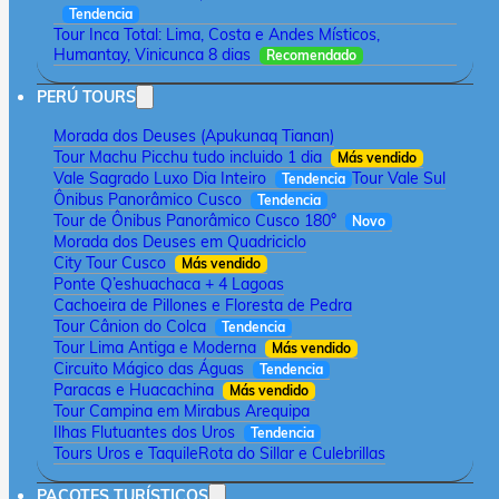
Tendencia
Tour Inca Total: Lima, Costa e Andes Místicos,
Humantay, Vinicunca 8 dias
Recomendado
PERÚ TOURS
Morada dos Deuses (Apukunaq Tianan)
Tour Machu Picchu tudo incluido 1 dia
Más vendido
Vale Sagrado Luxo Dia Inteiro
Tour Vale Sul
Tendencia
Ônibus Panorâmico Cusco
Tendencia
Tour de Ônibus Panorâmico Cusco 180°
Novo
Morada dos Deuses em Quadriciclo
City Tour Cusco
Más vendido
Ponte Q’eshuachaca + 4 Lagoas
Cachoeira de Pillones e Floresta de Pedra
Tour Cânion do Colca
Tendencia
Tour Lima Antiga e Moderna
Más vendido
Circuito Mágico das Águas
Tendencia
Paracas e Huacachina
Más vendido
Tour Campina em Mirabus Arequipa
Ilhas Flutuantes dos Uros
Tendencia
Tours Uros e Taquile
Rota do Sillar e Culebrillas
PACOTES TURÍSTICOS