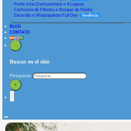
Ponte Inca Q'eshuachaca + 4 Lagoas
Cachoeira de Pillones e Bosque de Piedra
Excursão a Waqrapukara Full Day
Tendência
BLOG
CONTATO
Buscar en el sitio
Pesquisar
×