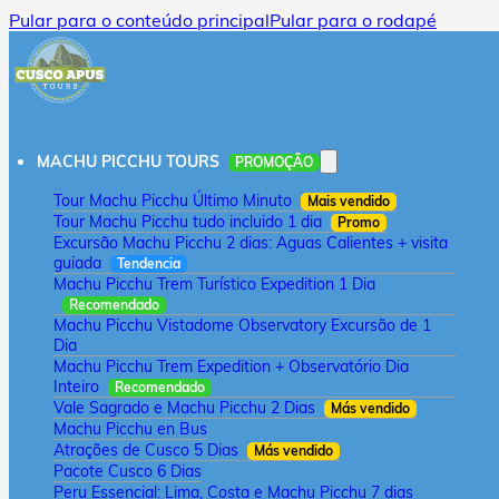
Pular para o conteúdo principal
Pular para o rodapé
MACHU PICCHU TOURS
PROMOÇÃO
Tour Machu Picchu Último Minuto
Mais vendido
Tour Machu Picchu tudo incluido 1 dia
Promo
Excursão Machu Picchu 2 dias: Aguas Calientes + visita
guiada
Tendencia
Machu Picchu Trem Turístico Expedition 1 Dia
Recomendado
Machu Picchu Vistadome Observatory Excursão de 1
Dia
Machu Picchu Trem Expedition + Observatório Dia
Inteiro
Recomendado
Vale Sagrado e Machu Picchu 2 Dias
Más vendido
Machu Picchu en Bus
Atrações de Cusco 5 Dias
Más vendido
Pacote Cusco 6 Dias
Peru Essencial: Lima, Costa e Machu Picchu 7 dias