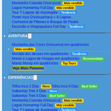
Montanha Colorida (Vinicunca)
Mais vendido
Lagoa Humantay Full Day
Más vendido
Tour 7 Lagoas de Ausangate
Tendencia
Ponte Inca Q'eshuachaca + 4 Lagoas
Cachoeira de Pillones e Bosque de Piedra
Excursão a Waqrapukara Full Day
Tendência
AVENTURA
Montanha das Cores (Vinicunca) em quadriciclos
Mais vendido
Morada dos deuses em quadriciclos
Tendência
Maras e Lagoa de Huaypo em quadriciclos
Recomendado
Maras Moray em quadriciclos
Top Tours
Veja Mais Passeios
EXPERIÊNCIAS
Trilha Inca 2 Dias
Trilha Inca 4 Dias
Novo
Best Seller
Salkantay Trek 4 Dias
Novo
Salkantay Trek 5 Dias
Best Seller
Montanha Colorida (Vinicunca)
Mais vendido
Lagoa Humantay Full Day
Más vendido
Tour 7 Lagoas de Ausangate
Tendencia