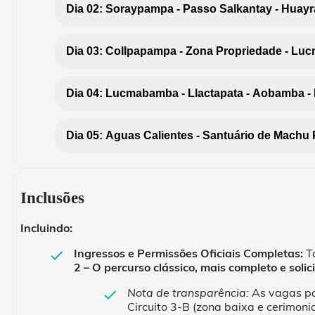
Dia 02: Soraypampa - Passo Salkantay - Huay
Dia 03: Collpapampa - Zona Propriedade - L
Dia 04: Lucmabamba - Llactapata - Aobamba - H
Dia 05: Aguas Calientes - Santuário de Machu 
Inclusões
Incluindo:
Ingressos e Permissões Oficiais Completas:
Ta
2 – O percurso clássico, mais completo e solic
Nota de transparência:
As vagas par
Circuito 3-B (zona baixa e cerimonia