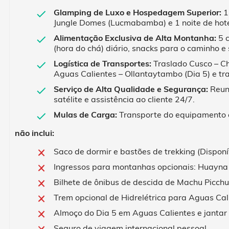
Glamping de Luxo e Hospedagem Superior:
1
Jungle Domes (Lucmabamba) e 1 noite de hote
Alimentação Exclusiva de Alta Montanha:
5 c
(hora do chá) diário, snacks para o caminho e
Logística de Transportes:
Traslado Cusco – Cha
Aguas Calientes – Ollantaytambo (Dia 5) e tra
Serviço de Alta Qualidade e Segurança:
Reuni
satélite e assistência ao cliente 24/7.
Mulas de Carga:
Transporte do equipamento c
não inclui:
Saco de dormir e bastões de trekking (Disponí
Ingressos para montanhas opcionais: Huayna
Bilhete de ônibus de descida de Machu Picchu
Trem opcional de Hidrelétrica para Aguas Cali
Almoço do Dia 5 em Aguas Calientes e jantar
Seguro de viagem internacional pessoal.