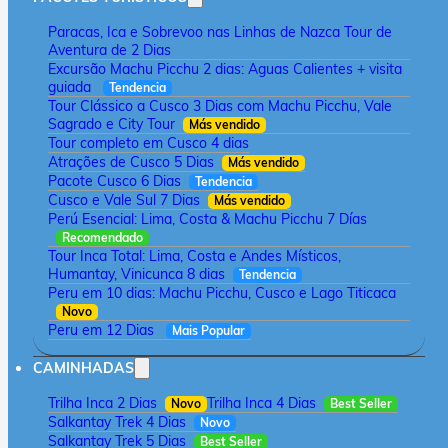
Paracas, Ica e Sobrevoo nas Linhas de Nazca Tour de
Aventura de 2 Dias
Excursão Machu Picchu 2 dias: Aguas Calientes + visita
guiada
Tendencia
Tour Clássico a Cusco 3 Dias com Machu Picchu, Vale
Sagrado e City Tour
Más vendido
Tour completo em Cusco 4 dias
Atrações de Cusco 5 Dias
Más vendido
Pacote Cusco 6 Dias
Tendencia
Cusco e Vale Sul 7 Dias
Más vendido
Perú Esencial: Lima, Costa & Machu Picchu 7 Días
Recomendado
Tour Inca Total: Lima, Costa e Andes Místicos,
Humantay, Vinicunca 8 dias
Tendencia
Peru em 10 dias: Machu Picchu, Cusco e Lago Titicaca
Novo
Peru em 12 Dias
Mais Popular
CAMINHADAS
Trilha Inca 2 Dias
Trilha Inca 4 Dias
Novo
Best Seller
Salkantay Trek 4 Dias
Novo
Salkantay Trek 5 Dias
Best Seller