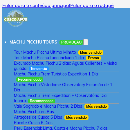
Pular para o conteúdo principal
Pular para o rodapé
MACHU PICCHU TOURS
PROMOÇÃO
Tour Machu Picchu Último Minuto
Mais vendido
Tour Machu Picchu tudo incluido 1 dia
Promo
Excursão Machu Picchu 2 dias: Aguas Calientes + visita
guiada
Tendencia
Machu Picchu Trem Turístico Expedition 1 Dia
Recomendado
Machu Picchu Vistadome Observatory Excursão de 1
Dia
Machu Picchu Trem Expedition + Observatório Dia
Inteiro
Recomendado
Vale Sagrado e Machu Picchu 2 Dias
Más vendido
Machu Picchu en Bus
Atrações de Cusco 5 Dias
Más vendido
Pacote Cusco 6 Dias
Peru Essencial: Lima, Costa e Machu Picchu 7 dias