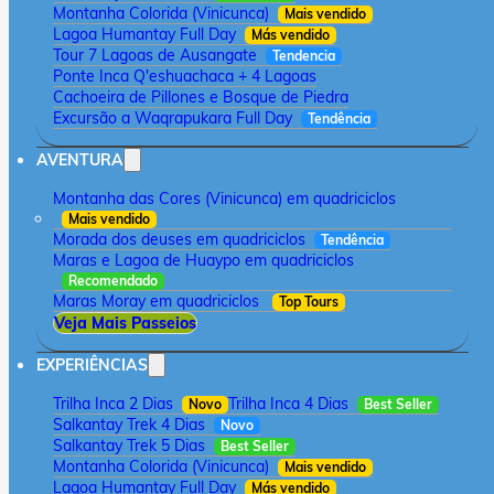
Montanha Colorida (Vinicunca)
Mais vendido
Lagoa Humantay Full Day
Más vendido
Tour 7 Lagoas de Ausangate
Tendencia
Ponte Inca Q'eshuachaca + 4 Lagoas
Cachoeira de Pillones e Bosque de Piedra
Excursão a Waqrapukara Full Day
Tendência
AVENTURA
Montanha das Cores (Vinicunca) em quadriciclos
Mais vendido
Morada dos deuses em quadriciclos
Tendência
Maras e Lagoa de Huaypo em quadriciclos
Recomendado
Maras Moray em quadriciclos
Top Tours
Veja Mais Passeios
EXPERIÊNCIAS
Trilha Inca 2 Dias
Trilha Inca 4 Dias
Novo
Best Seller
Salkantay Trek 4 Dias
Novo
Salkantay Trek 5 Dias
Best Seller
Montanha Colorida (Vinicunca)
Mais vendido
Lagoa Humantay Full Day
Más vendido