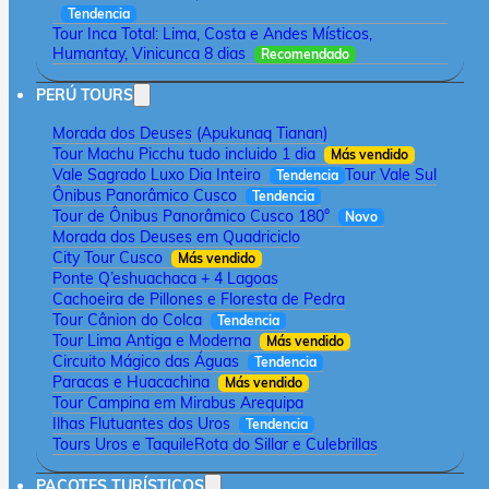
Tendencia
Tour Inca Total: Lima, Costa e Andes Místicos,
Humantay, Vinicunca 8 dias
Recomendado
PERÚ TOURS
Morada dos Deuses (Apukunaq Tianan)
Tour Machu Picchu tudo incluido 1 dia
Más vendido
Vale Sagrado Luxo Dia Inteiro
Tour Vale Sul
Tendencia
Ônibus Panorâmico Cusco
Tendencia
Tour de Ônibus Panorâmico Cusco 180°
Novo
Morada dos Deuses em Quadriciclo
City Tour Cusco
Más vendido
Ponte Q’eshuachaca + 4 Lagoas
Cachoeira de Pillones e Floresta de Pedra
Tour Cânion do Colca
Tendencia
Tour Lima Antiga e Moderna
Más vendido
Circuito Mágico das Águas
Tendencia
Paracas e Huacachina
Más vendido
Tour Campina em Mirabus Arequipa
Ilhas Flutuantes dos Uros
Tendencia
Tours Uros e Taquile
Rota do Sillar e Culebrillas
PACOTES TURÍSTICOS