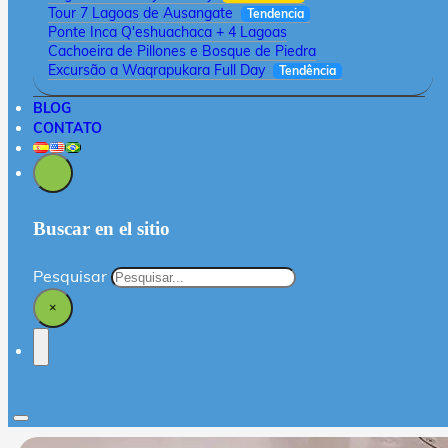
Tour 7 Lagoas de Ausangate
Tendencia
Ponte Inca Q'eshuachaca + 4 Lagoas
Cachoeira de Pillones e Bosque de Piedra
Excursão a Waqrapukara Full Day
Tendência
BLOG
CONTATO
Buscar en el sitio
Pesquisar
×