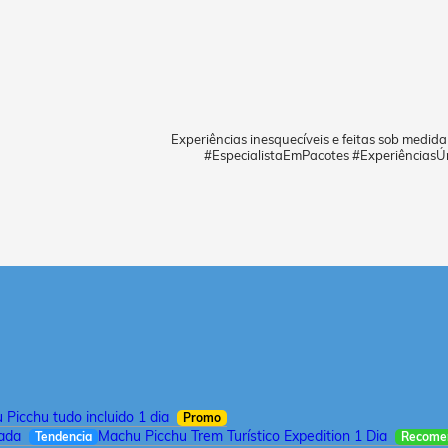
Experiências inesquecíveis e feitas sob medid
#EspecialistaEmPacotes #ExperiênciasÚ
Picchu tudo incluido 1 dia
Promo
iada
Machu Picchu Trem Turístico Expedition 1 Dia
Tendencia
Recome