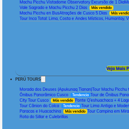
Machu Picchu Vistadome Observatory Excursão de 1 Dia
Ma
Vale Sagrado e Machu Picchu 2 Dias
Más vendido
Machu Picchu en Bus
Atrações de Cusco 5 Dias
Más vendi
Tour Inca Total: Lima, Costa e Andes Místicos, Humantay, V
Veja Mais P
PERÚ TOURS
Morada dos Deuses (Apukunaq Tianan)
Tour Machu Picchu t
Ônibus Panorâmico Cusco
Tour de Ônibus Pan
Tendencia
City Tour Cusco
Ponte Q’eshuachaca + 4 Lag
Más vendido
Tour Cânion do Colca
Tour Lima Antiga e Mode
Tendencia
Paracas e Huacachina
Tour Campina em Mira
Más vendido
Rota do Sillar e Culebrillas