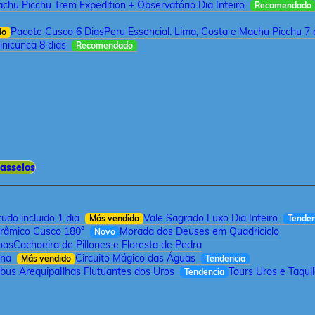
chu Picchu Trem Expedition + Observatório Dia Inteiro
Recomendado
Pacote Cusco 6 Dias
Peru Essencial: Lima, Costa e Machu Picchu 7 
do
inicunca 8 dias
Recomendado
asseios
udo incluido 1 dia
Vale Sagrado Luxo Dia Inteiro
Más vendido
Tenden
orâmico Cusco 180°
Morada dos Deuses em Quadriciclo
Novo
oas
Cachoeira de Pillones e Floresta de Pedra
rna
Circuito Mágico das Águas
Más vendido
Tendencia
bus Arequipa
Ilhas Flutuantes dos Uros
Tours Uros e Taqui
Tendencia