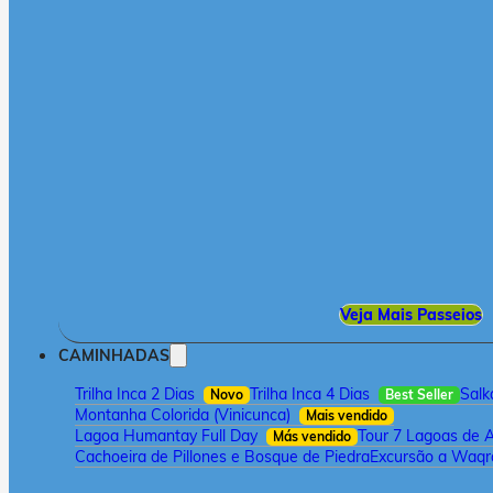
Veja Mais Passeios
CAMINHADAS
Trilha Inca 2 Dias
Trilha Inca 4 Dias
Salk
Novo
Best Seller
Montanha Colorida (Vinicunca)
Mais vendido
Lagoa Humantay Full Day
Tour 7 Lagoas de 
Más vendido
Cachoeira de Pillones e Bosque de Piedra
Excursão a Waqra