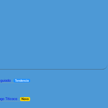
a guiada
Tendencia
ago Titicaca
Novo