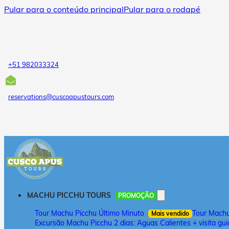
Pular para o conteúdo principal
Pular para o rodapé
+51 982033324
reservations@cuscoapustours.com
MACHU PICCHU TOURS
PROMOÇÃO
Tour Machu Picchu Último Minuto
Tour Machu 
Mais vendido
Excursão Machu Picchu 2 dias: Aguas Calientes + visita gu