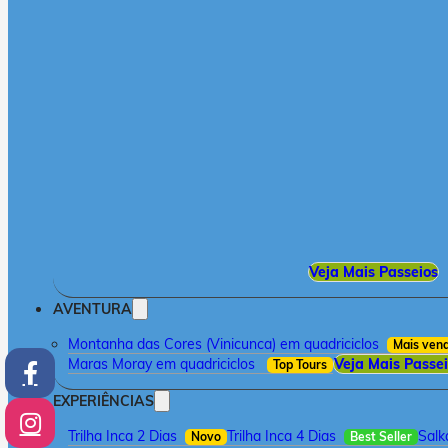
Veja Mais Passeios
AVENTURA
Montanha das Cores (Vinicunca) em quadriciclos
Mais ven
Maras Moray em quadriciclos
Veja Mais Passe
Top Tours
EXPERIÊNCIAS
Trilha Inca 2 Dias
Trilha Inca 4 Dias
Salk
Novo
Best Seller