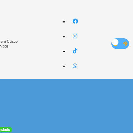
a em Cusco.
nicas
ndado