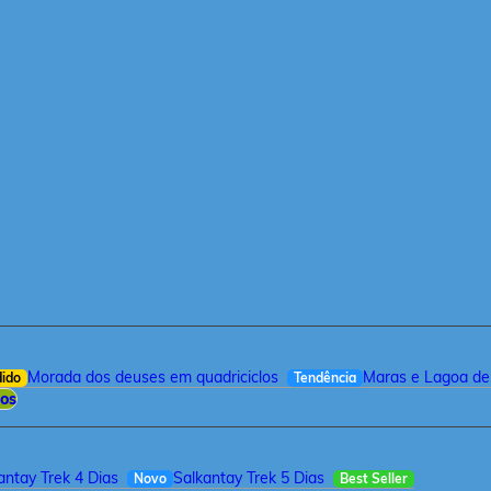
Morada dos deuses em quadriciclos
Maras e Lagoa de
dido
Tendência
ios
antay Trek 4 Dias
Salkantay Trek 5 Dias
Novo
Best Seller