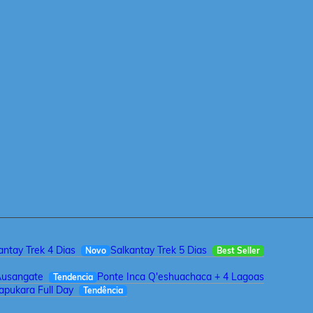
antay Trek 4 Dias
Salkantay Trek 5 Dias
Novo
Best Seller
Ausangate
Ponte Inca Q'eshuachaca + 4 Lagoas
Tendencia
pukara Full Day
Tendência