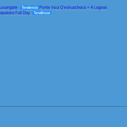
Ausangate
Ponte Inca Q'eshuachaca + 4 Lagoas
Tendencia
pukara Full Day
Tendência