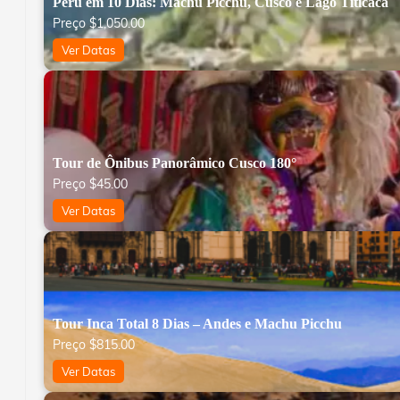
Peru em 10 Dias: Machu Picchu, Cusco e Lago Titicaca
Preço
$
1,050.00
Ver Datas
Tour de Ônibus Panorâmico Cusco 180°
Preço
$
45.00
Ver Datas
Tour Inca Total 8 Dias – Andes e Machu Picchu
Preço
$
815.00
Ver Datas