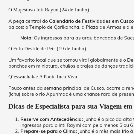
O Majestoso Inti Raymi (24 de Junho)
A peça central do
Calendário de Festividades em Cusc
palcos: o Templo de Qorikancha, a Plaza de Armas e 
Nota:
Os ingressos para as arquibancadas de Sa
O Fofo Desfile de Pets (19 de Junho)
Um favorito local que se tornou viral globalmente é o
De
ponchos em miniatura,
chullos
e trajes de danças tradic
Q’eswachaka: A Ponte Inca Viva
Pouco antes da semana principal de Cusco, ocorre a r
(
ichu
) sobre o rio Apurímac é uma chance rara de prese
Dicas de Especialista para sua Viagem e
Reserve com Antecedência:
Junho é o pico da alt
ingressos para o Inti Raymi com pelo menos 5 ou 
Prepare-se para o Clima:
Junho é o mês mais frio à