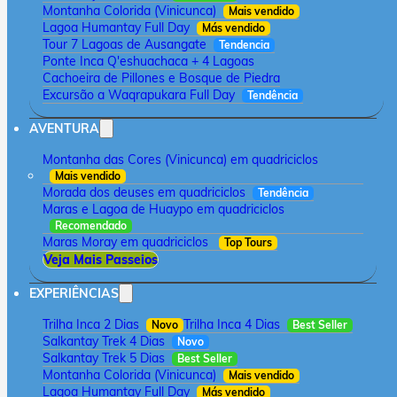
Montanha Colorida (Vinicunca)
Mais vendido
Lagoa Humantay Full Day
Más vendido
Tour 7 Lagoas de Ausangate
Tendencia
Ponte Inca Q'eshuachaca + 4 Lagoas
Cachoeira de Pillones e Bosque de Piedra
Excursão a Waqrapukara Full Day
Tendência
AVENTURA
Montanha das Cores (Vinicunca) em quadriciclos
Mais vendido
Morada dos deuses em quadriciclos
Tendência
Maras e Lagoa de Huaypo em quadriciclos
Recomendado
Maras Moray em quadriciclos
Top Tours
Veja Mais Passeios
EXPERIÊNCIAS
Trilha Inca 2 Dias
Trilha Inca 4 Dias
Novo
Best Seller
Salkantay Trek 4 Dias
Novo
Salkantay Trek 5 Dias
Best Seller
Montanha Colorida (Vinicunca)
Mais vendido
Lagoa Humantay Full Day
Más vendido