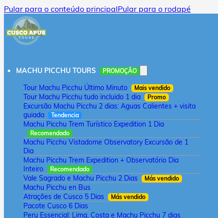
Pular para o conteúdo principal
Pular para o rodapé
MACHU PICCHU TOURS
PROMOÇÃO
Tour Machu Picchu Último Minuto
Mais vendido
Tour Machu Picchu tudo incluido 1 dia
Promo
Excursão Machu Picchu 2 dias: Aguas Calientes + visita
guiada
Tendencia
Machu Picchu Trem Turístico Expedition 1 Dia
Recomendado
Machu Picchu Vistadome Observatory Excursão de 1
Dia
Machu Picchu Trem Expedition + Observatório Dia
Inteiro
Recomendado
Vale Sagrado e Machu Picchu 2 Dias
Más vendido
Machu Picchu en Bus
Atrações de Cusco 5 Dias
Más vendido
Pacote Cusco 6 Dias
Peru Essencial: Lima, Costa e Machu Picchu 7 dias