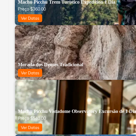
Machu Picchu Trem Turístico Expedition 1 Dia
Preço
$
360.00
Ver Datas
Morada dos Deuses Tradicional
Ver Datas
Machu Picchu Vistadome Observatory Excursão de 1 Di
Preço
$
540.00
Ver Datas