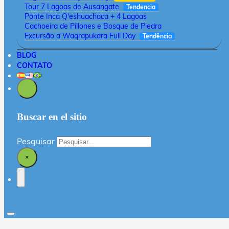
Tour 7 Lagoas de Ausangate
Tendencia
Ponte Inca Q'eshuachaca + 4 Lagoas
Cachoeira de Pillones e Bosque de Piedra
Excursão a Waqrapukara Full Day
Tendência
BLOG
CONTATO
Buscar en el sitio
Pesquisar
×