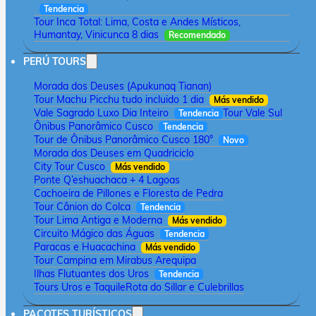
Tendencia
Tour Inca Total: Lima, Costa e Andes Místicos,
Humantay, Vinicunca 8 dias
Recomendado
PERÚ TOURS
Morada dos Deuses (Apukunaq Tianan)
Tour Machu Picchu tudo incluido 1 dia
Más vendido
Vale Sagrado Luxo Dia Inteiro
Tour Vale Sul
Tendencia
Ônibus Panorâmico Cusco
Tendencia
Tour de Ônibus Panorâmico Cusco 180°
Novo
Morada dos Deuses em Quadriciclo
City Tour Cusco
Más vendido
Ponte Q’eshuachaca + 4 Lagoas
Cachoeira de Pillones e Floresta de Pedra
Tour Cânion do Colca
Tendencia
Tour Lima Antiga e Moderna
Más vendido
Circuito Mágico das Águas
Tendencia
Paracas e Huacachina
Más vendido
Tour Campina em Mirabus Arequipa
Ilhas Flutuantes dos Uros
Tendencia
Tours Uros e Taquile
Rota do Sillar e Culebrillas
PACOTES TURÍSTICOS