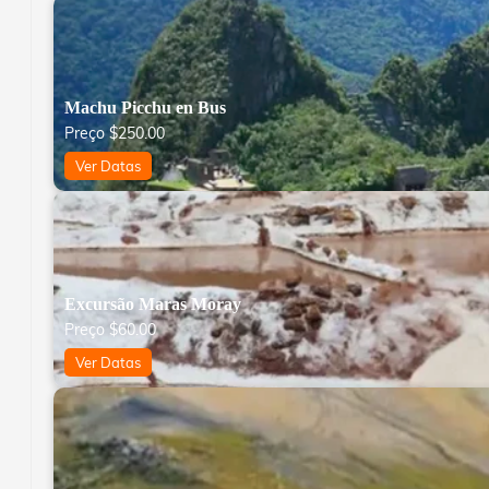
Machu Picchu en Bus
Preço
$
250.00
Ver Datas
Excursão Maras Moray
Preço
$
60.00
Ver Datas