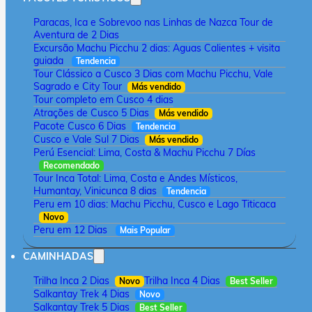
Paracas, Ica e Sobrevoo nas Linhas de Nazca Tour de
Aventura de 2 Dias
Excursão Machu Picchu 2 dias: Aguas Calientes + visita
guiada
Tendencia
Tour Clássico a Cusco 3 Dias com Machu Picchu, Vale
Sagrado e City Tour
Más vendido
Tour completo em Cusco 4 dias
Atrações de Cusco 5 Dias
Más vendido
Pacote Cusco 6 Dias
Tendencia
Cusco e Vale Sul 7 Dias
Más vendido
Perú Esencial: Lima, Costa & Machu Picchu 7 Días
Recomendado
Tour Inca Total: Lima, Costa e Andes Místicos,
Humantay, Vinicunca 8 dias
Tendencia
Peru em 10 dias: Machu Picchu, Cusco e Lago Titicaca
Novo
Peru em 12 Dias
Mais Popular
CAMINHADAS
Trilha Inca 2 Dias
Trilha Inca 4 Dias
Novo
Best Seller
Salkantay Trek 4 Dias
Novo
Salkantay Trek 5 Dias
Best Seller