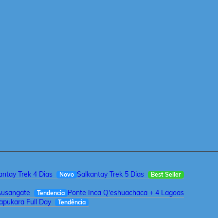
antay Trek 4 Dias
Salkantay Trek 5 Dias
Novo
Best Seller
Ausangate
Ponte Inca Q'eshuachaca + 4 Lagoas
Tendencia
pukara Full Day
Tendência