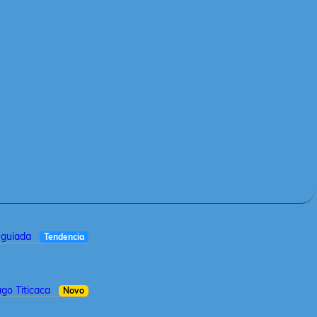
a guiada
Tendencia
ago Titicaca
Novo