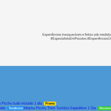
Experiências inesquecíveis e feitas sob medid
#EspecialistaEmPacotes #ExperiênciasÚ
Picchu tudo incluido 1 dia
Promo
iada
Machu Picchu Trem Turístico Expedition 1 Dia
Tendencia
Recome