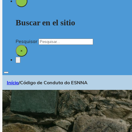
Buscar en el sitio
Pesquisar
×
Início
/
Código de Conduta do ESNNA