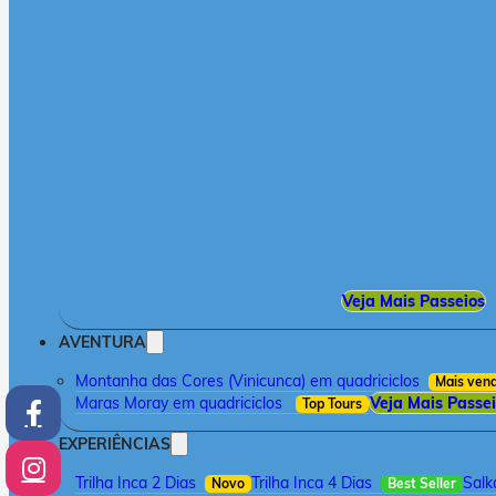
Veja Mais Passeios
AVENTURA
Montanha das Cores (Vinicunca) em quadriciclos
Mais ven
Maras Moray em quadriciclos
Veja Mais Passe
Top Tours
EXPERIÊNCIAS
Trilha Inca 2 Dias
Trilha Inca 4 Dias
Salk
Novo
Best Seller