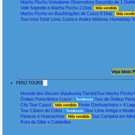
Machu Picchu Vistadome Observatory Excursão de 1 Dia
Ma
Vale Sagrado e Machu Picchu 2 Dias
Más vendido
Machu Picchu en Bus
Atrações de Cusco 5 Dias
Más vendi
Tour Inca Total: Lima, Costa e Andes Místicos, Humantay, V
Veja Mais P
PERÚ TOURS
Morada dos Deuses (Apukunaq Tianan)
Tour Machu Picchu t
Ônibus Panorâmico Cusco
Tour de Ônibus Pan
Tendencia
City Tour Cusco
Ponte Q’eshuachaca + 4 Lag
Más vendido
Tour Cânion do Colca
Tour Lima Antiga e Mode
Tendencia
Paracas e Huacachina
Tour Campina em Mira
Más vendido
Rota do Sillar e Culebrillas