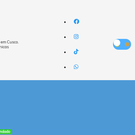
a em Cusco.
nicas
ndado