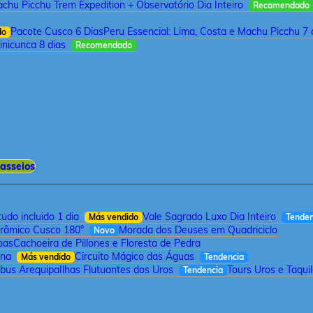
chu Picchu Trem Expedition + Observatório Dia Inteiro
Recomendado
Pacote Cusco 6 Dias
Peru Essencial: Lima, Costa e Machu Picchu 7 
do
inicunca 8 dias
Recomendado
asseios
udo incluido 1 dia
Vale Sagrado Luxo Dia Inteiro
Más vendido
Tenden
orâmico Cusco 180°
Morada dos Deuses em Quadriciclo
Novo
oas
Cachoeira de Pillones e Floresta de Pedra
rna
Circuito Mágico das Águas
Más vendido
Tendencia
bus Arequipa
Ilhas Flutuantes dos Uros
Tours Uros e Taqui
Tendencia