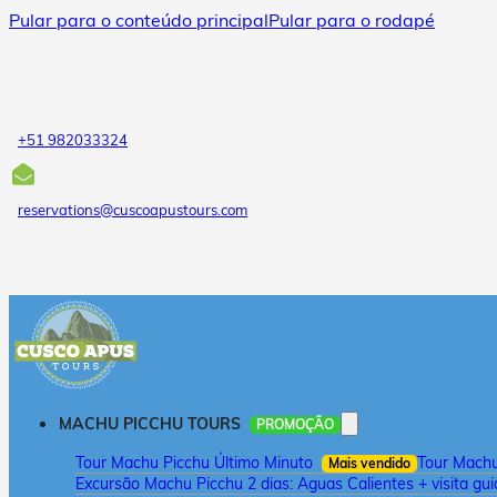
Pular para o conteúdo principal
Pular para o rodapé
+51 982033324
reservations@cuscoapustours.com
MACHU PICCHU TOURS
PROMOÇÃO
Tour Machu Picchu Último Minuto
Tour Machu 
Mais vendido
Excursão Machu Picchu 2 dias: Aguas Calientes + visita gu