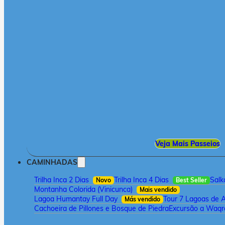
Veja Mais Passeios
CAMINHADAS
Trilha Inca 2 Dias
Trilha Inca 4 Dias
Salk
Novo
Best Seller
Montanha Colorida (Vinicunca)
Mais vendido
Lagoa Humantay Full Day
Tour 7 Lagoas de 
Más vendido
Cachoeira de Pillones e Bosque de Piedra
Excursão a Waqra