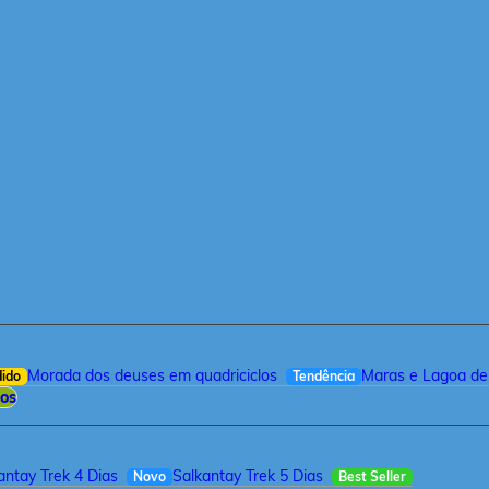
Morada dos deuses em quadriciclos
Maras e Lagoa de
dido
Tendência
ios
antay Trek 4 Dias
Salkantay Trek 5 Dias
Novo
Best Seller