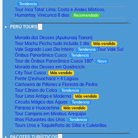
Tendencia
Tour Inca Total: Lima, Costa e Andes Místicos,
Humantay, Vinicunca 8 dias
Recomendado
PERÚ TOURS
Morada dos Deuses (Apukunaq Tianan)
Tour Machu Picchu tudo incluido 1 dia
Más vendido
Vale Sagrado Luxo Dia Inteiro
Tour Vale Sul
Tendencia
Ônibus Panorâmico Cusco
Tendencia
Tour de Ônibus Panorâmico Cusco 180°
Novo
Morada dos Deuses em Quadriciclo
City Tour Cusco
Más vendido
Ponte Q’eshuachaca + 4 Lagoas
Cachoeira de Pillones e Floresta de Pedra
Tour Cânion do Colca
Tendencia
Tour Lima Antiga e Moderna
Más vendido
Circuito Mágico das Águas
Tendencia
Paracas e Huacachina
Más vendido
Tour Campina em Mirabus Arequipa
Ilhas Flutuantes dos Uros
Tendencia
Tours Uros e Taquile
Rota do Sillar e Culebrillas
PACOTES TURÍSTICOS