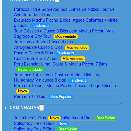
Paracas, Ica e Sobrevoo nas Linhas de Nazca Tour de
Aventura de 2 Dias
Excursão Machu Picchu 2 dias: Aguas Calientes + visita
guiada
Tendencia
Tour Clássico a Cusco 3 Dias com Machu Picchu, Vale
Sagrado e City Tour
Más vendido
Tour completo em Cusco 4 dias
Atrações de Cusco 5 Dias
Más vendido
Pacote Cusco 6 Dias
Tendencia
Cusco e Vale Sul 7 Dias
Más vendido
Perú Esencial: Lima, Costa & Machu Picchu 7 Días
Recomendado
Tour Inca Total: Lima, Costa e Andes Místicos,
Humantay, Vinicunca 8 dias
Tendencia
Peru em 10 dias: Machu Picchu, Cusco e Lago Titicaca
Novo
Peru em 12 Dias
Mais Popular
CAMINHADAS
Trilha Inca 2 Dias
Trilha Inca 4 Dias
Novo
Best Seller
Salkantay Trek 4 Dias
Novo
Salkantay Trek 5 Dias
Best Seller