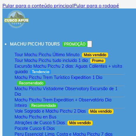
Pular para o conteúdo principal
Pular para o rodapé
MACHU PICCHU TOURS
PROMOÇÃO
Tour Machu Picchu Último Minuto
Mais vendido
Tour Machu Picchu tudo incluido 1 dia
Promo
Excursão Machu Picchu 2 dias: Aguas Calientes + visita
guiada
Tendencia
Machu Picchu Trem Turístico Expedition 1 Dia
Recomendado
Machu Picchu Vistadome Observatory Excursão de 1
Dia
Machu Picchu Trem Expedition + Observatório Dia
Inteiro
Recomendado
Vale Sagrado e Machu Picchu 2 Dias
Más vendido
Machu Picchu en Bus
Atrações de Cusco 5 Dias
Más vendido
Pacote Cusco 6 Dias
Peru Essencial: Lima, Costa e Machu Picchu 7 dias