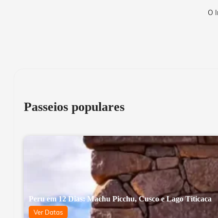
O I
Passeios populares
Peru em 12 Dias: Machu Picchu, Cusco e Lago Titicaca
Ver Datas