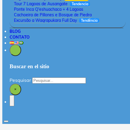
Tour 7 Lagoas de Ausangate
Tendencia
Ponte Inca Q'eshuachaca + 4 Lagoas
Cachoeira de Pillones e Bosque de Piedra
Excursão a Waqrapukara Full Day
Tendência
BLOG
CONTATO
Buscar en el sitio
Pesquisar
×