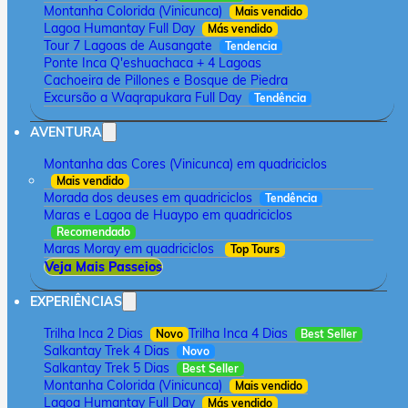
Montanha Colorida (Vinicunca)
Mais vendido
Lagoa Humantay Full Day
Más vendido
Tour 7 Lagoas de Ausangate
Tendencia
Ponte Inca Q'eshuachaca + 4 Lagoas
Cachoeira de Pillones e Bosque de Piedra
Excursão a Waqrapukara Full Day
Tendência
AVENTURA
Montanha das Cores (Vinicunca) em quadriciclos
Mais vendido
Morada dos deuses em quadriciclos
Tendência
Maras e Lagoa de Huaypo em quadriciclos
Recomendado
Maras Moray em quadriciclos
Top Tours
Veja Mais Passeios
EXPERIÊNCIAS
Trilha Inca 2 Dias
Trilha Inca 4 Dias
Novo
Best Seller
Salkantay Trek 4 Dias
Novo
Salkantay Trek 5 Dias
Best Seller
Montanha Colorida (Vinicunca)
Mais vendido
Lagoa Humantay Full Day
Más vendido