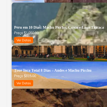
Peru em 10 Dias: Machu Picchu, Cusco e Lago Titicaca
Preço
$
1,050.00
Ver Datas
Tour Inca Total 8 Dias – Andes e Machu Picchu
Preço
$
815.00
Ver Datas