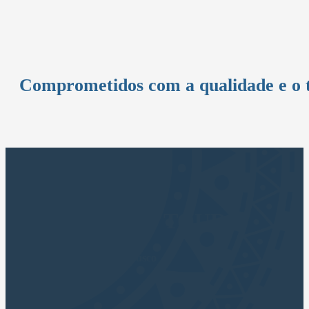
Comprometidos com a qualidade e o 
CUSCO APUS TOURS
Agência de viagens em Cusco
Mergulh