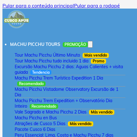
Pular para o conteúdo principal
Pular para o rodapé
MACHU PICCHU TOURS
PROMOÇÃO
Tour Machu Picchu Último Minuto
Mais vendido
Tour Machu Picchu tudo incluido 1 dia
Promo
Excursão Machu Picchu 2 dias: Aguas Calientes + visita
guiada
Tendencia
Machu Picchu Trem Turístico Expedition 1 Dia
Recomendado
Machu Picchu Vistadome Observatory Excursão de 1
Dia
Machu Picchu Trem Expedition + Observatório Dia
Inteiro
Recomendado
Vale Sagrado e Machu Picchu 2 Dias
Más vendido
Machu Picchu en Bus
Atrações de Cusco 5 Dias
Más vendido
Pacote Cusco 6 Dias
Peru Essencial: Lima, Costa e Machu Picchu 7 dias