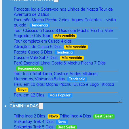
Paracas, Ica e Sobrevoo nas Linhas de Nazca Tour de
Aventura de 2 Dias
Excursão Machu Picchu 2 dias: Aguas Calientes + visita
guiada
Tendencia
Tour Clássico a Cusco 3 Dias com Machu Picchu, Vale
Sagrado e City Tour
Más vendido
Tour completo em Cusco 4 dias
Atrações de Cusco 5 Dias
Más vendido
Pacote Cusco 6 Dias
Tendencia
Cusco e Vale Sul 7 Dias
Más vendido
Perú Esencial: Lima, Costa & Machu Picchu 7 Días
Recomendado
Tour Inca Total: Lima, Costa e Andes Místicos,
Humantay, Vinicunca 8 dias
Tendencia
Peru em 10 dias: Machu Picchu, Cusco e Lago Titicaca
Novo
Peru em 12 Dias
Mais Popular
CAMINHADAS
Trilha Inca 2 Dias
Trilha Inca 4 Dias
Novo
Best Seller
Salkantay Trek 4 Dias
Novo
Salkantay Trek 5 Dias
Best Seller