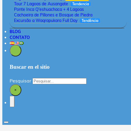
Tour 7 Lagoas de Ausangate
Tendencia
Ponte Inca Q'eshuachaca + 4 Lagoas
Cachoeira de Pillones e Bosque de Piedra
Excursão a Waqrapukara Full Day
Tendência
BLOG
CONTATO
Buscar en el sitio
Pesquisar
×