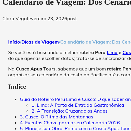
Calendário de Viagem: Dos Cenári
Clara Vega
fevereiro 23, 2026
post
Início
/
Dicas de Viagem
/
Calendário de Viagem: Dos Cen
Se você está buscando o melhor
roteiro Peru
Lima
e
Cus
do que apenas escolher datas; trata-se de sincronizar d
Na
Cusco Apus Tours
, sabemos que um bom
roteiro Pe
organizar seu calendário da costa do Pacífico até o cora
Indíce
Guia do Roteiro Peru Lima e Cusco: O que saber ant
1. Lima: A Porta de Entrada Gastronômica
2. A Transição: Cruzando os Andes
3. Cusco: O Ritmo das Montanhas
4. Eventos Chave para o seu Calendário 2026
5. Planeje sua Obra-Prima com a Cusco Apus Tour