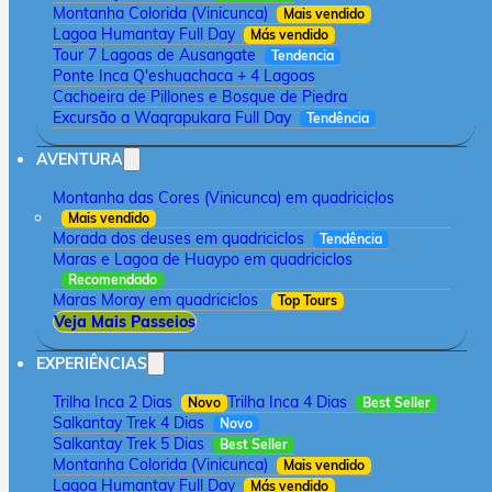
Montanha Colorida (Vinicunca)
Mais vendido
Lagoa Humantay Full Day
Más vendido
Tour 7 Lagoas de Ausangate
Tendencia
Ponte Inca Q'eshuachaca + 4 Lagoas
Cachoeira de Pillones e Bosque de Piedra
Excursão a Waqrapukara Full Day
Tendência
AVENTURA
Montanha das Cores (Vinicunca) em quadriciclos
Mais vendido
Morada dos deuses em quadriciclos
Tendência
Maras e Lagoa de Huaypo em quadriciclos
Recomendado
Maras Moray em quadriciclos
Top Tours
Veja Mais Passeios
EXPERIÊNCIAS
Trilha Inca 2 Dias
Trilha Inca 4 Dias
Novo
Best Seller
Salkantay Trek 4 Dias
Novo
Salkantay Trek 5 Dias
Best Seller
Montanha Colorida (Vinicunca)
Mais vendido
Lagoa Humantay Full Day
Más vendido