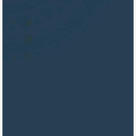
PASSEIOS POPULARES
Cusco City Tour
Montaña 7 Colores
Laguna Humantay Full Day
Maras Moray en Cuatrimotos
Machupicchu Full Day
Valle Sagrado Tradicional
Valle Sagrado Luxury Full Day