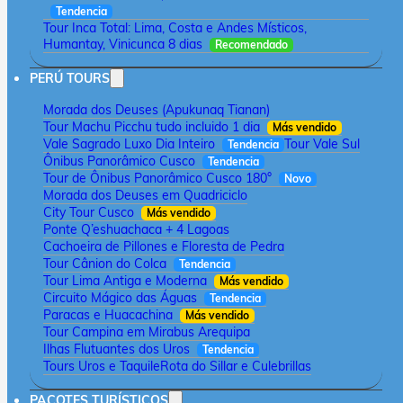
Tendencia
Tour Inca Total: Lima, Costa e Andes Místicos,
Humantay, Vinicunca 8 dias
Recomendado
PERÚ TOURS
Morada dos Deuses (Apukunaq Tianan)
Tour Machu Picchu tudo incluido 1 dia
Más vendido
Vale Sagrado Luxo Dia Inteiro
Tour Vale Sul
Tendencia
Ônibus Panorâmico Cusco
Tendencia
Tour de Ônibus Panorâmico Cusco 180°
Novo
Morada dos Deuses em Quadriciclo
City Tour Cusco
Más vendido
Ponte Q’eshuachaca + 4 Lagoas
Cachoeira de Pillones e Floresta de Pedra
Tour Cânion do Colca
Tendencia
Tour Lima Antiga e Moderna
Más vendido
Circuito Mágico das Águas
Tendencia
Paracas e Huacachina
Más vendido
Tour Campina em Mirabus Arequipa
Ilhas Flutuantes dos Uros
Tendencia
Tours Uros e Taquile
Rota do Sillar e Culebrillas
PACOTES TURÍSTICOS