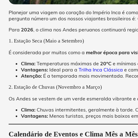
Planejar uma viagem ao coração do Império Inca é como
pergunta número um dos nossos viajantes brasileiros é:
Para
2026
, o clima nos Andes peruanos continuará reg
1. Estação Seca (Maio a Setembro)
É considerada por muitos como a
melhor época para vis
Clima:
Temperaturas máximas de
20°C
e mínimas 
Vantagens:
Ideal para a
Trilha Inca Clássica
e cam
Atenção:
É a temporada mais movimentada. Recom
2. Estação de Chuvas (Novembro a Março)
Os Andes se vestem de um verde esmeralda vibrante e a
Clima:
Chuvas intermitentes, geralmente à tarde. 
Vantagens:
Menos turistas, preços mais baixos em h
Calendário de Eventos e Clima Mês a Mês