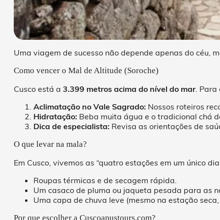
Uma viagem de sucesso não depende apenas do céu, mas 
Como vencer o Mal de Altitude (Soroche)
Cusco está a
3.399 metros acima do nível do mar
. Para
Aclimatação no Vale Sagrado:
Nossos roteiros re
Hidratação:
Beba muita água e o tradicional chá d
Dica de especialista:
Revisa as orientações de saú
O que levar na mala?
Em Cusco, vivemos as “quatro estações em um único dia
Roupas térmicas e de secagem rápida.
Um casaco de pluma ou jaqueta pesada para as noi
Uma capa de chuva leve (mesmo na estação seca,
Por que escolher a Cuscoapustours.com?