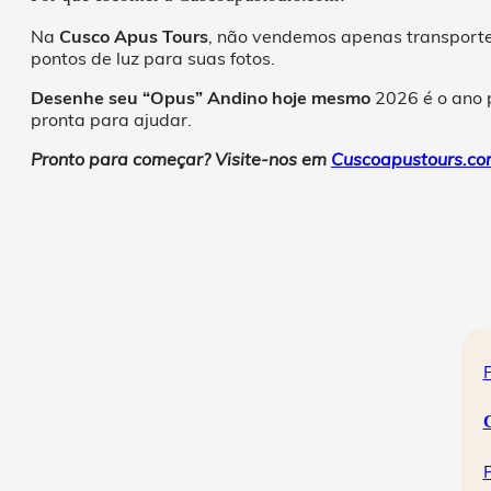
Na
Cusco Apus Tours
, não vendemos apenas transporte
pontos de luz para suas fotos.
Desenhe seu “Opus” Andino hoje mesmo
2026 é o ano p
pronta para ajudar.
Pronto para começar? Visite-nos em
Cuscoapustours.c
P
G