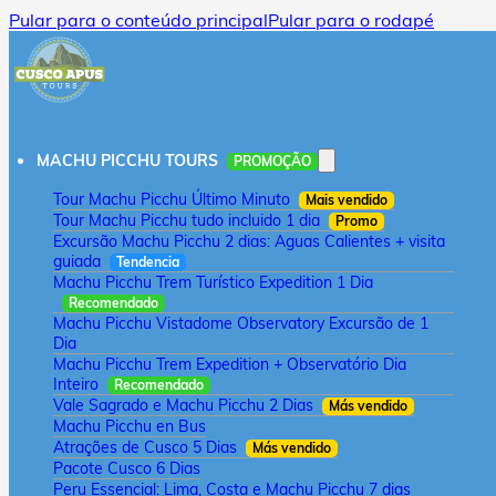
Pular para o conteúdo principal
Pular para o rodapé
MACHU PICCHU TOURS
PROMOÇÃO
Tour Machu Picchu Último Minuto
Mais vendido
Tour Machu Picchu tudo incluido 1 dia
Promo
Excursão Machu Picchu 2 dias: Aguas Calientes + visita
guiada
Tendencia
Machu Picchu Trem Turístico Expedition 1 Dia
Recomendado
Machu Picchu Vistadome Observatory Excursão de 1
Dia
Machu Picchu Trem Expedition + Observatório Dia
Inteiro
Recomendado
Vale Sagrado e Machu Picchu 2 Dias
Más vendido
Machu Picchu en Bus
Atrações de Cusco 5 Dias
Más vendido
Pacote Cusco 6 Dias
Peru Essencial: Lima, Costa e Machu Picchu 7 dias