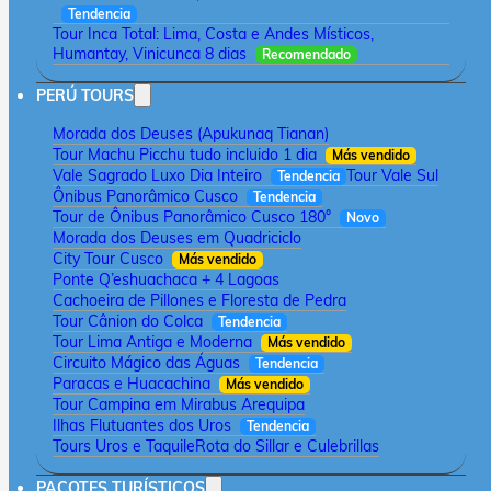
Tendencia
Tour Inca Total: Lima, Costa e Andes Místicos,
Humantay, Vinicunca 8 dias
Recomendado
PERÚ TOURS
Morada dos Deuses (Apukunaq Tianan)
Tour Machu Picchu tudo incluido 1 dia
Más vendido
Vale Sagrado Luxo Dia Inteiro
Tour Vale Sul
Tendencia
Ônibus Panorâmico Cusco
Tendencia
Tour de Ônibus Panorâmico Cusco 180°
Novo
Morada dos Deuses em Quadriciclo
City Tour Cusco
Más vendido
Ponte Q’eshuachaca + 4 Lagoas
Cachoeira de Pillones e Floresta de Pedra
Tour Cânion do Colca
Tendencia
Tour Lima Antiga e Moderna
Más vendido
Circuito Mágico das Águas
Tendencia
Paracas e Huacachina
Más vendido
Tour Campina em Mirabus Arequipa
Ilhas Flutuantes dos Uros
Tendencia
Tours Uros e Taquile
Rota do Sillar e Culebrillas
PACOTES TURÍSTICOS