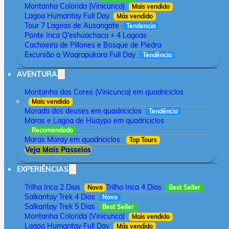
Montanha Colorida (Vinicunca)
Mais vendido
Lagoa Humantay Full Day
Más vendido
Tour 7 Lagoas de Ausangate
Tendencia
Ponte Inca Q'eshuachaca + 4 Lagoas
Cachoeira de Pillones e Bosque de Piedra
Excursão a Waqrapukara Full Day
Tendência
AVENTURA
Montanha das Cores (Vinicunca) em quadriciclos
Mais vendido
Morada dos deuses em quadriciclos
Tendência
Maras e Lagoa de Huaypo em quadriciclos
Recomendado
Maras Moray em quadriciclos
Top Tours
Veja Mais Passeios
EXPERIÊNCIAS
Trilha Inca 2 Dias
Trilha Inca 4 Dias
Novo
Best Seller
Salkantay Trek 4 Dias
Novo
Salkantay Trek 5 Dias
Best Seller
Montanha Colorida (Vinicunca)
Mais vendido
Lagoa Humantay Full Day
Más vendido