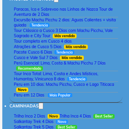
Paracas, Ica e Sobrevoo nas Linhas de Nazca Tour de
Aventura de 2 Dias
Excursão Machu Picchu 2 dias: Aguas Calientes + visita
guiada
Tendencia
Tour Clássico a Cusco 3 Dias com Machu Picchu, Vale
Sagrado e City Tour
Más vendido
Tour completo em Cusco 4 dias
Atrações de Cusco 5 Dias
Más vendido
Pacote Cusco 6 Dias
Tendencia
Cusco e Vale Sul 7 Dias
Más vendido
Perú Esencial: Lima, Costa & Machu Picchu 7 Días
Recomendado
Tour Inca Total: Lima, Costa e Andes Místicos,
Humantay, Vinicunca 8 dias
Tendencia
Peru em 10 dias: Machu Picchu, Cusco e Lago Titicaca
Novo
Peru em 12 Dias
Mais Popular
CAMINHADAS
Trilha Inca 2 Dias
Trilha Inca 4 Dias
Novo
Best Seller
Salkantay Trek 4 Dias
Novo
Salkantay Trek 5 Dias
Best Seller