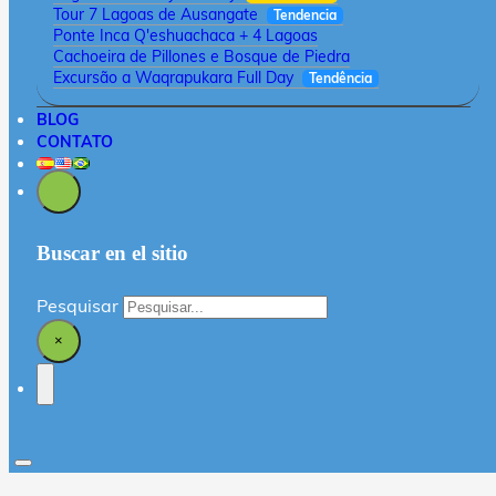
Tour 7 Lagoas de Ausangate
Tendencia
Ponte Inca Q'eshuachaca + 4 Lagoas
Cachoeira de Pillones e Bosque de Piedra
Excursão a Waqrapukara Full Day
Tendência
BLOG
CONTATO
Buscar en el sitio
Pesquisar
×