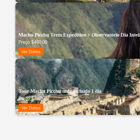
Machu Picchu Trem Expedition + Observatório Dia Intei
Preço
$
460.00
Ver Datas
Tour Machu Picchu tudo incluido 1 dia
Preço
$
380.00
Ver Datas