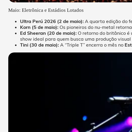
Maio: Eletrônica e Estádios Lotados
Ultra Perú 2026 (2 de maio):
A quarta edição do f
Korn (5 de maio):
Os pioneiros do nu-metal retor
Ed Sheeran (20 de maio):
O retorno do britânico 
show ideal para quem busca uma produção visual 
Tini (30 de maio):
A “Triple T” encerra o mês no
Est