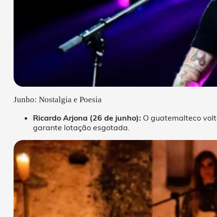
Junho: Nostalgia e Poesia
Ricardo Arjona (26 de junho):
O guatemalteco vol
garante lotação esgotada.