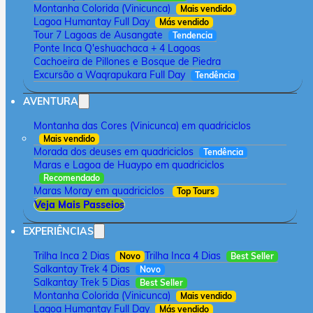
Montanha Colorida (Vinicunca)
Mais vendido
Lagoa Humantay Full Day
Más vendido
Tour 7 Lagoas de Ausangate
Tendencia
Ponte Inca Q'eshuachaca + 4 Lagoas
Cachoeira de Pillones e Bosque de Piedra
Excursão a Waqrapukara Full Day
Tendência
AVENTURA
Montanha das Cores (Vinicunca) em quadriciclos
Mais vendido
Morada dos deuses em quadriciclos
Tendência
Maras e Lagoa de Huaypo em quadriciclos
Recomendado
Maras Moray em quadriciclos
Top Tours
Veja Mais Passeios
EXPERIÊNCIAS
Trilha Inca 2 Dias
Trilha Inca 4 Dias
Novo
Best Seller
Salkantay Trek 4 Dias
Novo
Salkantay Trek 5 Dias
Best Seller
Montanha Colorida (Vinicunca)
Mais vendido
Lagoa Humantay Full Day
Más vendido