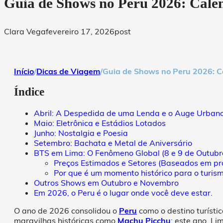
Guia de Shows no Peru 2026: Cale
Clara Vega
fevereiro 17, 2026
post
Início
/
Dicas de Viagem
/
Guia de Shows no Peru 2026: C
Índice
Abril: A Despedida de uma Lenda e o Auge Urban
Maio: Eletrônica e Estádios Lotados
Junho: Nostalgia e Poesia
Setembro: Bachata e Metal de Aniversário
BTS em Lima: O Fenômeno Global (8 e 9 de Outubr
Preços Estimados e Setores (Baseados em pr
Por que é um momento histórico para o turis
Outros Shows em Outubro e Novembro
Em 2026, o Peru é o lugar onde você deve estar.
O ano de 2026 consolidou o
Peru
como o destino turísti
maravilhas históricas como
Machu Picchu
; este ano, L