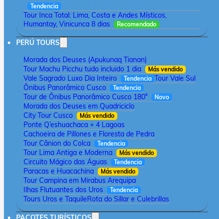
Tendencia
Tour Inca Total: Lima, Costa e Andes Místicos,
Humantay, Vinicunca 8 dias
Recomendado
PERÚ TOURS
Morada dos Deuses (Apukunaq Tianan)
Tour Machu Picchu tudo incluido 1 dia
Más vendido
Vale Sagrado Luxo Dia Inteiro
Tour Vale Sul
Tendencia
Ônibus Panorâmico Cusco
Tendencia
Tour de Ônibus Panorâmico Cusco 180°
Novo
Morada dos Deuses em Quadriciclo
City Tour Cusco
Más vendido
Ponte Q’eshuachaca + 4 Lagoas
Cachoeira de Pillones e Floresta de Pedra
Tour Cânion do Colca
Tendencia
Tour Lima Antiga e Moderna
Más vendido
Circuito Mágico das Águas
Tendencia
Paracas e Huacachina
Más vendido
Tour Campina em Mirabus Arequipa
Ilhas Flutuantes dos Uros
Tendencia
Tours Uros e Taquile
Rota do Sillar e Culebrillas
PACOTES TURÍSTICOS