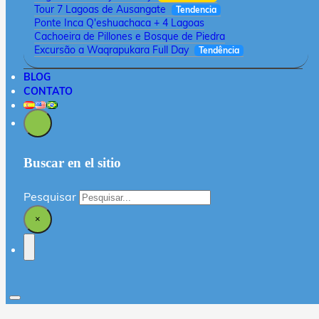
Tour 7 Lagoas de Ausangate
Tendencia
Ponte Inca Q'eshuachaca + 4 Lagoas
Cachoeira de Pillones e Bosque de Piedra
Excursão a Waqrapukara Full Day
Tendência
BLOG
CONTATO
Buscar en el sitio
Pesquisar
×