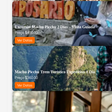
Excursão Machu Picchu 2 Dias – Visita Guiada
Preço
$
400.00
Ver Datas
Machu Picchu Trem Turístico Expedition 1 Dia
Preço
$
360.00
Ver Datas