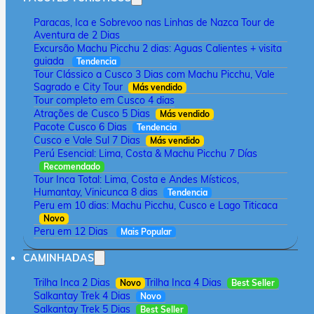
Paracas, Ica e Sobrevoo nas Linhas de Nazca Tour de
Aventura de 2 Dias
Excursão Machu Picchu 2 dias: Aguas Calientes + visita
guiada
Tendencia
Tour Clássico a Cusco 3 Dias com Machu Picchu, Vale
Sagrado e City Tour
Más vendido
Tour completo em Cusco 4 dias
Atrações de Cusco 5 Dias
Más vendido
Pacote Cusco 6 Dias
Tendencia
Cusco e Vale Sul 7 Dias
Más vendido
Perú Esencial: Lima, Costa & Machu Picchu 7 Días
Recomendado
Tour Inca Total: Lima, Costa e Andes Místicos,
Humantay, Vinicunca 8 dias
Tendencia
Peru em 10 dias: Machu Picchu, Cusco e Lago Titicaca
Novo
Peru em 12 Dias
Mais Popular
CAMINHADAS
Trilha Inca 2 Dias
Trilha Inca 4 Dias
Novo
Best Seller
Salkantay Trek 4 Dias
Novo
Salkantay Trek 5 Dias
Best Seller