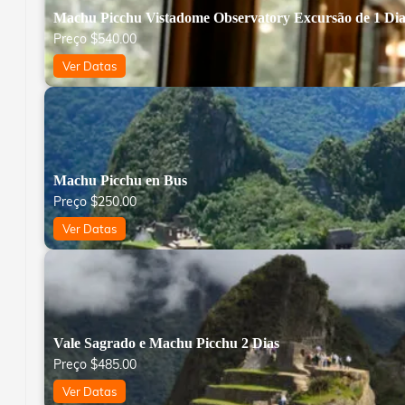
Machu Picchu Vistadome Observatory Excursão de 1 Di
Preço
$
540.00
Ver Datas
Machu Picchu en Bus
Preço
$
250.00
Ver Datas
Vale Sagrado e Machu Picchu 2 Dias
Preço
$
485.00
Ver Datas