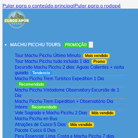
Pular para o conteúdo principal
Pular para o rodapé
MACHU PICCHU TOURS
PROMOÇÃO
Tour Machu Picchu Último Minuto
Mais vendido
Tour Machu Picchu tudo incluido 1 dia
Promo
Excursão Machu Picchu 2 dias: Aguas Calientes + visita
guiada
Tendencia
Machu Picchu Trem Turístico Expedition 1 Dia
Recomendado
Machu Picchu Vistadome Observatory Excursão de 1
Dia
Machu Picchu Trem Expedition + Observatório Dia
Inteiro
Recomendado
Vale Sagrado e Machu Picchu 2 Dias
Más vendido
Machu Picchu en Bus
Atrações de Cusco 5 Dias
Más vendido
Pacote Cusco 6 Dias
Peru Essencial: Lima, Costa e Machu Picchu 7 dias