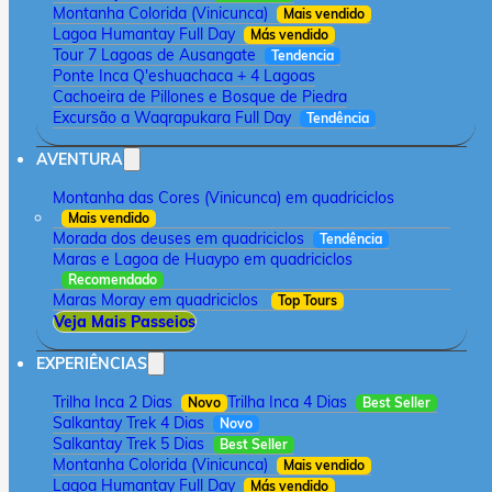
Montanha Colorida (Vinicunca)
Mais vendido
Lagoa Humantay Full Day
Más vendido
Tour 7 Lagoas de Ausangate
Tendencia
Ponte Inca Q'eshuachaca + 4 Lagoas
Cachoeira de Pillones e Bosque de Piedra
Excursão a Waqrapukara Full Day
Tendência
AVENTURA
Montanha das Cores (Vinicunca) em quadriciclos
Mais vendido
Morada dos deuses em quadriciclos
Tendência
Maras e Lagoa de Huaypo em quadriciclos
Recomendado
Maras Moray em quadriciclos
Top Tours
Veja Mais Passeios
EXPERIÊNCIAS
Trilha Inca 2 Dias
Trilha Inca 4 Dias
Novo
Best Seller
Salkantay Trek 4 Dias
Novo
Salkantay Trek 5 Dias
Best Seller
Montanha Colorida (Vinicunca)
Mais vendido
Lagoa Humantay Full Day
Más vendido