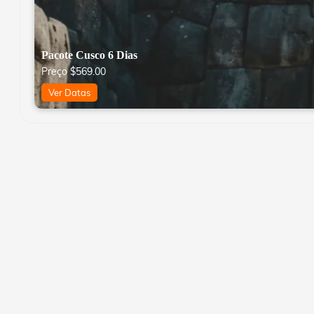
Pacote Cusco 6 Dias
Preço
$
569.00
Ver Datas