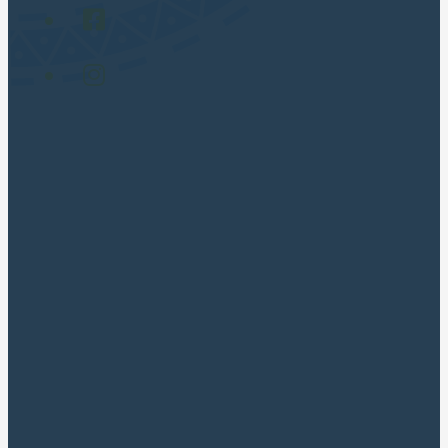
PASSEIOS POPULARES
Cusco City Tour
Montaña 7 Colores
Laguna Humantay Full Day
Maras Moray en Cuatrimotos
Machupicchu Full Day
Valle Sagrado Tradicional
Valle Sagrado Luxury Full Day
SOBRE NÓS
Sobre Cusco Apus Tours
Contacto