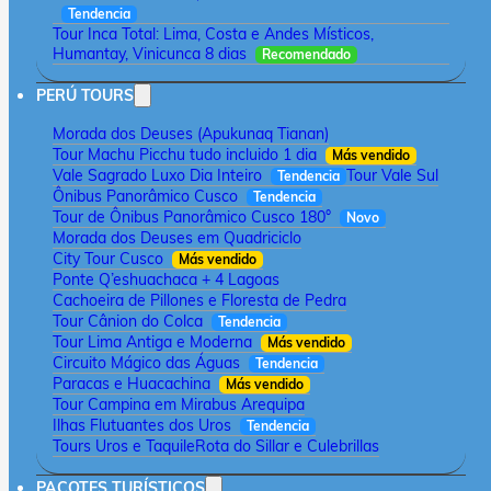
Tendencia
Tour Inca Total: Lima, Costa e Andes Místicos,
Humantay, Vinicunca 8 dias
Recomendado
PERÚ TOURS
Morada dos Deuses (Apukunaq Tianan)
Tour Machu Picchu tudo incluido 1 dia
Más vendido
Vale Sagrado Luxo Dia Inteiro
Tour Vale Sul
Tendencia
Ônibus Panorâmico Cusco
Tendencia
Tour de Ônibus Panorâmico Cusco 180°
Novo
Morada dos Deuses em Quadriciclo
City Tour Cusco
Más vendido
Ponte Q’eshuachaca + 4 Lagoas
Cachoeira de Pillones e Floresta de Pedra
Tour Cânion do Colca
Tendencia
Tour Lima Antiga e Moderna
Más vendido
Circuito Mágico das Águas
Tendencia
Paracas e Huacachina
Más vendido
Tour Campina em Mirabus Arequipa
Ilhas Flutuantes dos Uros
Tendencia
Tours Uros e Taquile
Rota do Sillar e Culebrillas
PACOTES TURÍSTICOS