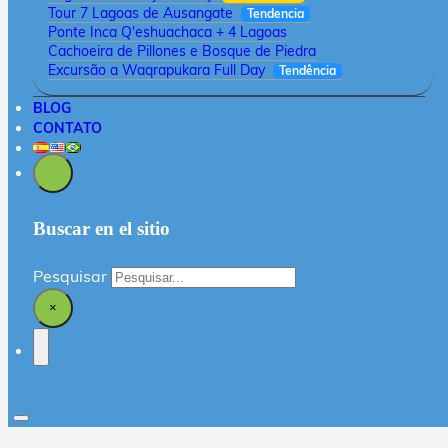
Tour 7 Lagoas de Ausangate
Tendencia
Ponte Inca Q'eshuachaca + 4 Lagoas
Cachoeira de Pillones e Bosque de Piedra
Excursão a Waqrapukara Full Day
Tendência
BLOG
CONTATO
Buscar en el sitio
Pesquisar
×