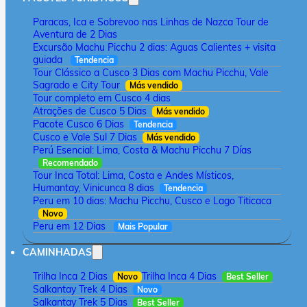
Paracas, Ica e Sobrevoo nas Linhas de Nazca Tour de
Aventura de 2 Dias
Excursão Machu Picchu 2 dias: Aguas Calientes + visita
guiada
Tendencia
Tour Clássico a Cusco 3 Dias com Machu Picchu, Vale
Sagrado e City Tour
Más vendido
Tour completo em Cusco 4 dias
Atrações de Cusco 5 Dias
Más vendido
Pacote Cusco 6 Dias
Tendencia
Cusco e Vale Sul 7 Dias
Más vendido
Perú Esencial: Lima, Costa & Machu Picchu 7 Días
Recomendado
Tour Inca Total: Lima, Costa e Andes Místicos,
Humantay, Vinicunca 8 dias
Tendencia
Peru em 10 dias: Machu Picchu, Cusco e Lago Titicaca
Novo
Peru em 12 Dias
Mais Popular
CAMINHADAS
Trilha Inca 2 Dias
Trilha Inca 4 Dias
Novo
Best Seller
Salkantay Trek 4 Dias
Novo
Salkantay Trek 5 Dias
Best Seller