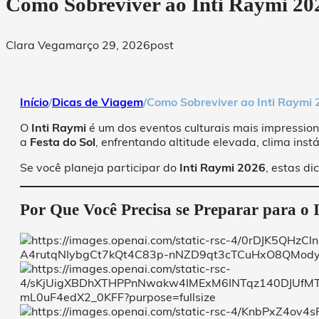
Como Sobreviver ao Inti Raymi 202
Clara Vega
março 29, 2026
post
Início
/
Dicas de Viagem
/
Como Sobreviver ao Inti Raymi 
O
Inti Raymi
é um dos eventos culturais mais impressio
a
Festa do Sol
, enfrentando altitude elevada, clima instá
Se você planeja participar do
Inti Raymi 2026
, estas di
Por Que Você Precisa se Preparar para o 