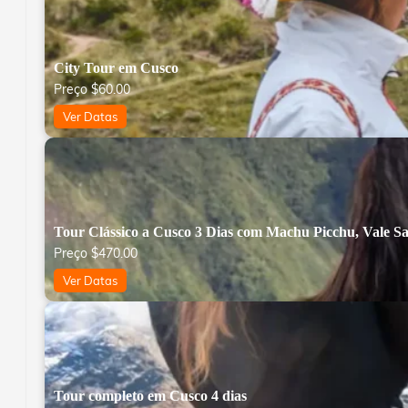
City Tour em Cusco
Preço
$
60.00
Ver Datas
Tour Clássico a Cusco 3 Dias com Machu Picchu, Vale S
Preço
$
470.00
Ver Datas
Tour completo em Cusco 4 dias