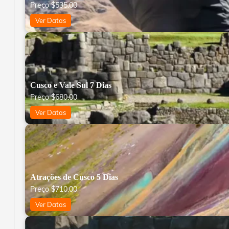
Preço
$
535.00
Ver Datas
Cusco e Vale Sul 7 Dias
Preço
$
680.00
Ver Datas
Atrações de Cusco 5 Dias
Preço
$
710.00
Ver Datas