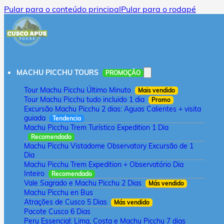
Pular para o conteúdo principal
Pular para o rodapé
MACHU PICCHU TOURS
PROMOÇÃO
Tour Machu Picchu Último Minuto
Mais vendido
Tour Machu Picchu tudo incluido 1 dia
Promo
Excursão Machu Picchu 2 dias: Aguas Calientes + visita
guiada
Tendencia
Machu Picchu Trem Turístico Expedition 1 Dia
Recomendado
Machu Picchu Vistadome Observatory Excursão de 1
Dia
Machu Picchu Trem Expedition + Observatório Dia
Inteiro
Recomendado
Vale Sagrado e Machu Picchu 2 Dias
Más vendido
Machu Picchu en Bus
Atrações de Cusco 5 Dias
Más vendido
Pacote Cusco 6 Dias
Peru Essencial: Lima, Costa e Machu Picchu 7 dias